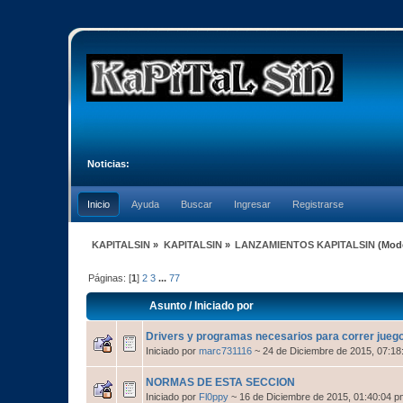
Noticias:
Inicio
Ayuda
Buscar
Ingresar
Registrarse
KAPITALSIN
»
KAPITALSIN
»
LANZAMIENTOS KAPITALSIN
(Mod
Páginas: [
1
]
2
3
...
77
Asunto
/
Iniciado por
Drivers y programas necesarios para correr jueg
Iniciado por
marc731116
~ 24 de Diciembre de 2015, 07:18
NORMAS DE ESTA SECCION
Iniciado por
Fl0ppy
~ 16 de Diciembre de 2015, 01:40:04 p