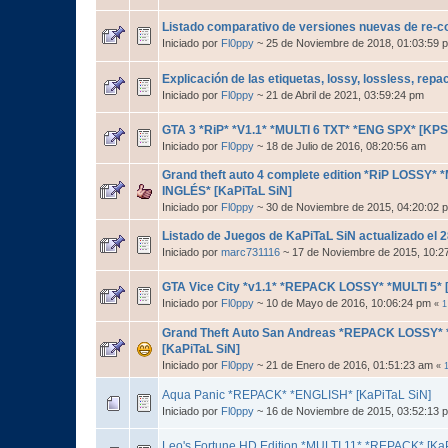
Listado comparativo de versiones nuevas de re-
Iniciado por
Fl0ppy
~ 25 de Noviembre de 2018, 01:03:59
Explicación de las etiquetas, lossy, lossless, repac
Iniciado por
Fl0ppy
~ 21 de Abril de 2021, 03:59:24 pm
GTA 3 *RiP* *V1.1* *MULTI 6 TXT* *ENG SPX* [KPS
Iniciado por
Fl0ppy
~ 18 de Julio de 2016, 08:20:56 am
Grand theft auto 4 complete edition *RiP LOSSY*
INGLÉS* [KaPiTaL SiN]
Iniciado por
Fl0ppy
~ 30 de Noviembre de 2015, 04:20:02
Listado de Juegos de KaPiTaL SiN actualizado el 
Iniciado por
marc731116
~ 17 de Noviembre de 2015, 10:
GTA Vice City *v1.1* *REPACK LOSSY* *MULTI 5* 
Iniciado por
Fl0ppy
~ 10 de Mayo de 2016, 10:06:24 pm
«
1
Grand Theft Auto San Andreas *REPACK LOSSY* *
[KaPiTaL SiN]
Iniciado por
Fl0ppy
~ 21 de Enero de 2016, 01:51:23 am
«
Aqua Panic *REPACK* *ENGLISH* [KaPiTaL SiN]
Iniciado por
Fl0ppy
~ 16 de Noviembre de 2015, 03:52:13 
Leo's Fortune HD Edition *MULTI 11* *REPACK* [Ka