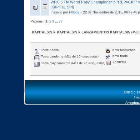
WRC 5 FIA World Rally Championship *REPACK* *MU
[KaPiTaL SiN]
Iniciado por
Fl0ppy
~ 22 de Noviembre de 2015, 06:47:46 
Páginas: [
1
]
2
3
...
77
KAPITALSIN
»
KAPITALSIN
»
LANZAMIENTOS KAPITALSIN
(Mod
Tema normal
Tema bloqueado
Tema fijado
Tema candente (Más de 15 respuestas)
Encuesta
Tema muy candente (Más de 25 respuestas)
SMF 2.0.1
Simp
Anecdota