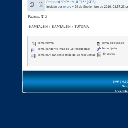
Prospekt *RiP* *MULTI 5* [KPS]
Iniciado por
exorc
~ 29 de Septiembre de 2016, 03:57:23 
Páginas: [
1
]
2
KAPITALSIN
»
KAPITALSIN
»
TUTORIA
Tema normal
Tema bloqueado
Tema fijado
Tema candente (Más de 15 respuestas)
Encuesta
Tema muy candente (Más de 25 respuestas)
SMF 2.0.1
Simp
Anecdota