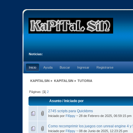
Noticias:
Inicio
Ayuda
Buscar
Ingresar
Registrarse
KAPITALSIN
»
KAPITALSIN
»
TUTORIA
Páginas: [
1
]
2
Asunto
/
Iniciado por
2745 scripts para Quickbms
Iniciado por
Fl0ppy
~ 28 de Febrero de 2025, 06:59:15 pm
Como recomprimir los juegos con unreal engine 4 y 
Iniciado por
Fl0ppy
~ 08 de Junio de 2025, 12:23:25 pm