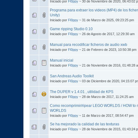
Iniciado por
Fl0ppy
~ 30 de Noviembre de 2020, 06:43:02 
Programa para extraer los videos (MP4) de los fiche
Unity)
Iniciado por
Fl0ppy
~ 31 de Marzo de 2025, 09:23:25 pm
Game ripping Studio 0.10
Iniciado por
Fl0ppy
~ 26 de Agosto de 2017, 12:29:30 am
Manual para recodificar ficheros de audio xwb
Iniciado por
Fl0ppy
~ 21 de Febrero de 2023, 10:50:38 pm
Manual inicial
Iniciado por
Fl0ppy
~ 21 de Noviembre de 2016, 01:48:28 
San Andreas Audio Toolkit
Iniciado por
Fl0ppy
~ 03 de Diciembre de 2020, 04:15:07 p
The DUPER v 1.4.01 , utilidad de KPS
Iniciado por
Fl0ppy
~ 28 de Marzo de 2017, 11:24:25 am
Como recomprimir/ripear LEGO WORLDS / HOW to r
WORLDS
Iniciado por
Fl0ppy
~ 11 de Marzo de 2017, 08:54:47 pm
Se ha mejorado la calidad de las texturas
Iniciado por
Fl0ppy
~ 28 de Noviembre de 2015, 01:43:24