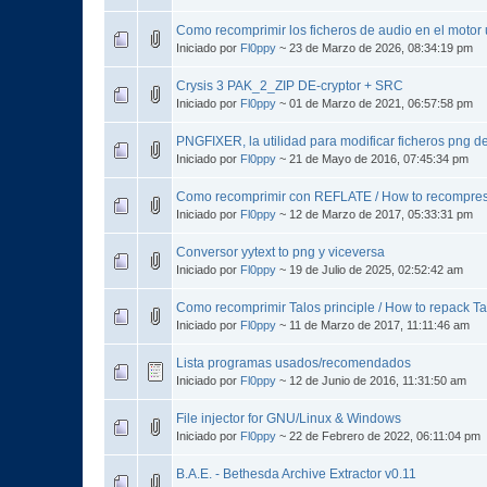
Como recomprimir los ficheros de audio en el motor 
Iniciado por
Fl0ppy
~ 23 de Marzo de 2026, 08:34:19 pm
Crysis 3 PAK_2_ZIP DE-cryptor + SRC
Iniciado por
Fl0ppy
~ 01 de Marzo de 2021, 06:57:58 pm
PNGFIXER, la utilidad para modificar ficheros png de
Iniciado por
Fl0ppy
~ 21 de Mayo de 2016, 07:45:34 pm
Como recomprimir con REFLATE / How to recompre
Iniciado por
Fl0ppy
~ 12 de Marzo de 2017, 05:33:31 pm
Conversor yytext to png y viceversa
Iniciado por
Fl0ppy
~ 19 de Julio de 2025, 02:52:42 am
Como recomprimir Talos principle / How to repack Tal
Iniciado por
Fl0ppy
~ 11 de Marzo de 2017, 11:11:46 am
Lista programas usados/recomendados
Iniciado por
Fl0ppy
~ 12 de Junio de 2016, 11:31:50 am
File injector for GNU/Linux & Windows
Iniciado por
Fl0ppy
~ 22 de Febrero de 2022, 06:11:04 pm
B.A.E. - Bethesda Archive Extractor v0.11