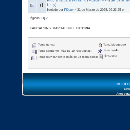
Programa para extraer los videos (MP4) de los fiche
Unity)
Iniciado por
Fl0ppy
~ 31 de Marzo de 2025, 09:23:25 pm
Páginas: [
1
]
2
KAPITALSIN
»
KAPITALSIN
»
TUTORIA
Tema normal
Tema bloqueado
Tema fijado
Tema candente (Más de 15 respuestas)
Encuesta
Tema muy candente (Más de 25 respuestas)
SMF 2.0.1
Simp
Anecdota