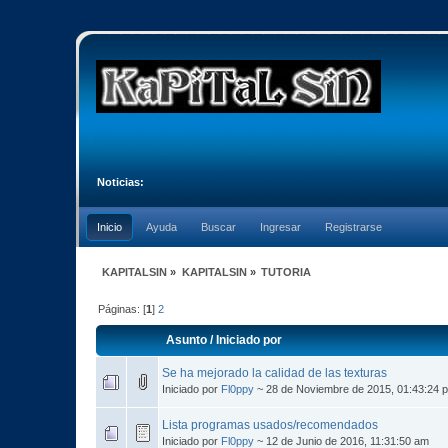
Noticias:
Inicio
Ayuda
Buscar
Ingresar
Registrarse
KAPITALSIN
»
KAPITALSIN
»
TUTORIA
Páginas: [
1
]
2
Asunto
/
Iniciado por
Se ha mejorado la calidad de las texturas
Iniciado por
Fl0ppy
~ 28 de Noviembre de 2015, 01:43:24
Lista programas usados/recomendados
Iniciado por
Fl0ppy
~ 12 de Junio de 2016, 11:31:50 am