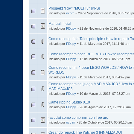
Prospekt *RiP* *MULTI 5* [KPS]
Iniciado por
exorc
~ 29 de Septiembre de 2016, 03:57:23 
Manual inicial
Iniciado por
Fl0ppy
~ 21 de Noviembre de 2016, 01:48:28 
Como recomprimir Talos principle / How to repack Tal
Iniciado por
Fl0ppy
~ 11 de Marzo de 2017, 11:11:46 am
Como recomprimir con REFLATE / How to recompre
Iniciado por
Fl0ppy
~ 12 de Marzo de 2017, 05:33:31 pm
Como recomprimir/ripear LEGO WORLDS / HOW to r
WORLDS
Iniciado por
Fl0ppy
~ 11 de Marzo de 2017, 08:54:47 pm
Como recomprimir el juego MAD MAX/JC3 / How to 
MAD MAX/JC3
Iniciado por
Fl0ppy
~ 10 de Marzo de 2017, 07:23:27 pm
Game ripping Studio 0.10
Iniciado por
Fl0ppy
~ 26 de Agosto de 2017, 12:29:30 am
(ayuda) como comprimir con free arc
Iniciado por
occan
~ 28 de Octubre de 2017, 05:20:13 pm
Creando repack The Witcher 3 [FINALIZADO]