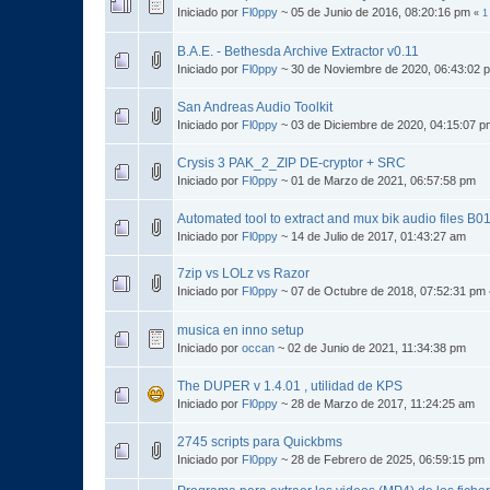
Iniciado por
Fl0ppy
~ 05 de Junio de 2016, 08:20:16 pm
«
1
B.A.E. - Bethesda Archive Extractor v0.11
Iniciado por
Fl0ppy
~ 30 de Noviembre de 2020, 06:43:02 
San Andreas Audio Toolkit
Iniciado por
Fl0ppy
~ 03 de Diciembre de 2020, 04:15:07 p
Crysis 3 PAK_2_ZIP DE-cryptor + SRC
Iniciado por
Fl0ppy
~ 01 de Marzo de 2021, 06:57:58 pm
Automated tool to extract and mux bik audio files B
Iniciado por
Fl0ppy
~ 14 de Julio de 2017, 01:43:27 am
7zip vs LOLz vs Razor
Iniciado por
Fl0ppy
~ 07 de Octubre de 2018, 07:52:31 pm
musica en inno setup
Iniciado por
occan
~ 02 de Junio de 2021, 11:34:38 pm
The DUPER v 1.4.01 , utilidad de KPS
Iniciado por
Fl0ppy
~ 28 de Marzo de 2017, 11:24:25 am
2745 scripts para Quickbms
Iniciado por
Fl0ppy
~ 28 de Febrero de 2025, 06:59:15 pm