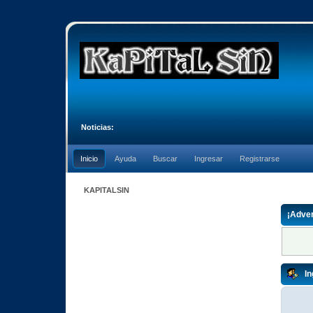
Noticias:
Inicio
Ayuda
Buscar
Ingresar
Registrarse
KAPITALSIN
¡Adver
In