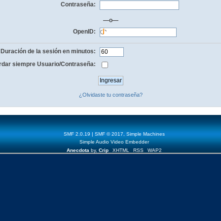
Contraseña:
—o—
OpenID:
Duración de la sesión en minutos:
dar siempre Usuario/Contraseña:
¿Olvidaste tu contraseña?
SMF 2.0.19
|
SMF © 2017
,
Simple Machines
Simple Audio Video Embedder
Anecdota
by,
Crip
XHTML
RSS
WAP2