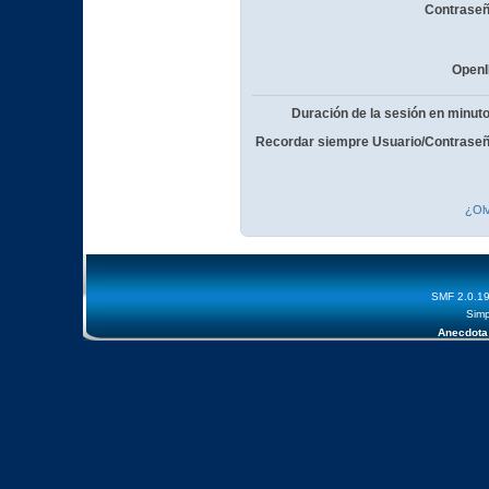
Contraseñ
OpenI
Duración de la sesión en minut
Recordar siempre Usuario/Contraseñ
¿Olv
SMF 2.0.1
Simp
Anecdota