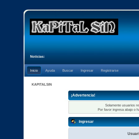
Noticias:
Inicio
Ayuda
Buscar
Ingresar
Registrarse
KAPITALSIN
¡Advertencia!
Solamente usuarios re
Por favor ingresa abajo o h
Ingresar
Usuari