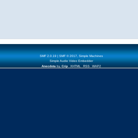
SMF 2.0.19
|
SMF © 2017
,
Simple Machines
Simple Audio Video Embedder
Anecdota
by,
Crip
XHTML
RSS
WAP2