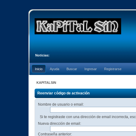
Noticias:
Inicio
Ayuda
Buscar
Ingresar
Registrarse
KAPITALSIN
Reenviar código de activación
Nombre de usuario o email:
Si te registraste con una dirección de email incorrecta, es
Nueva dirección de email:
Contraseña anterior: