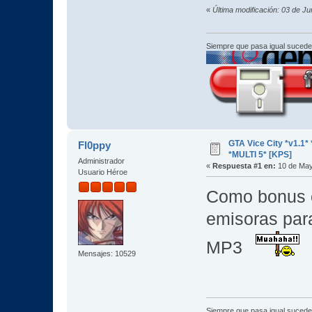
«
Última modificación: 03 de J
Siempre que pasa igual sucede
GTA Vice City *v1.
Fl0ppy
*MULTI 5* [KPS]
Administrador
«
Respuesta #1 en:
10 de May
Usuario Héroe
Como bonus o
emisoras par
MP3
Mensajes: 10529
Siempre que pasa igual sucede