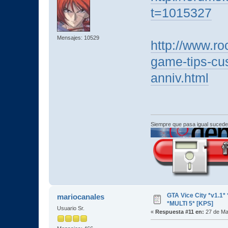
t=1015327
Mensajes: 10529
http://www.ro
game-tips-cus
anniv.html
Siempre que pasa igual sucede
GTA Vice City *v1.
mariocanales
*MULTI 5* [KPS]
Usuario Sr.
«
Respuesta #11 en:
27 de Ma