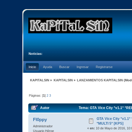
Noticias:
Inicio
Ayuda
Buscar
Ingresar
Registrarse
KAPITALSIN
»
KAPITALSIN
»
LANZAMIENTOS KAPITALSIN
(Mod
Páginas: [
1
]
2
3
Autor
Tema: GTA Vice City *v1.1* *R
GTA Vice City *v1.
Fl0ppy
*MULTI 5* [KPS]
Administrador
«
en:
10 de Mayo de 2016, 10:
Usuario Héroe