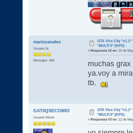
GTA Vice City *v1.
mariocanales
*MULTI 5* [KPS]
Usuario Sr.
«
Respuesta #2 en:
10 de May
Mensajes: 466
muchas grax
ya.voy a mira
tb.
GTA Vice City *v1.
GAT0QSECOMIO
*MULTI 5* [KPS]
Usuario Héroe
«
Respuesta #3 en:
12 de May
yo siempre l