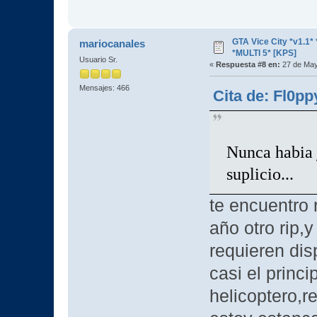
GTA Vice City *v1.
mariocanales
*MULTI 5* [KPS]
Usuario Sr.
«
Respuesta #8 en:
27 de May
Mensajes: 466
Cita de: Fl0p
Nunca habia j
suplicio...
te encuentro
año otro rip,y
requieren dis
casi el princ
helicoptero,r