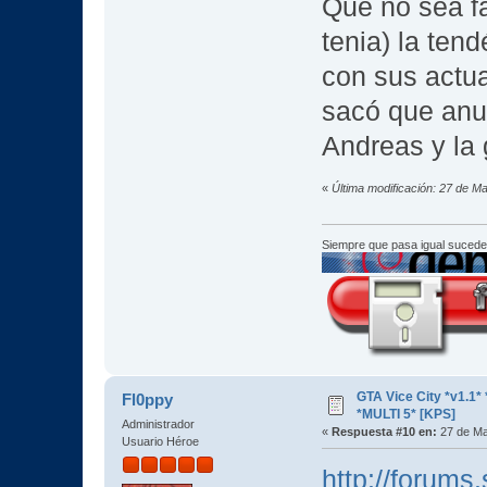
Que no sea fa
tenia) la ten
con sus actu
sacó que anul
Andreas y la
«
Última modificación: 27 de M
Siempre que pasa igual sucede
GTA Vice City *v1.
Fl0ppy
*MULTI 5* [KPS]
Administrador
«
Respuesta #10 en:
27 de Ma
Usuario Héroe
http://forum