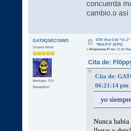
concuerda mas
cambio.o asi 
GTA Vice City *v1.
GAT0QSECOMIO
*MULTI 5* [KPS]
Usuario Héroe
«
Respuesta #7 en:
13 de May
Cita de: Fl0p
Cita de: GA
Mensajes: 570
06:21:14 pm
Rapapobre!
yo siempre
Nunca habia j
llegas y detr