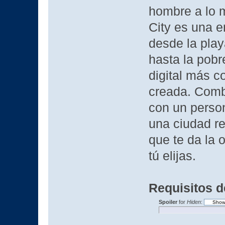
hombre a lo m
City es una 
desde la play
hasta la pobr
digital más c
creada. Combi
con un person
una ciudad r
que te da la 
tú elijas.
Requisitos d
Spoiler
for
Hiden
: