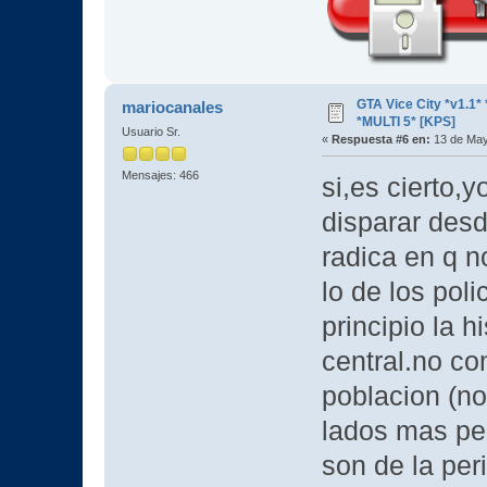
GTA Vice City *v1.
mariocanales
*MULTI 5* [KPS]
Usuario Sr.
«
Respuesta #6 en:
13 de May
Mensajes: 466
si,es cierto,
disparar desd
radica en q no
lo de los poli
principio la h
central.no co
poblacion (n
lados mas per
son de la peri