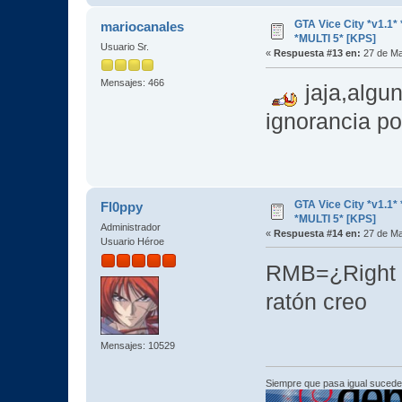
GTA Vice City *v1.
mariocanales
*MULTI 5* [KPS]
Usuario Sr.
«
Respuesta #13 en:
27 de Ma
Mensajes: 466
jaja,algu
ignorancia po
GTA Vice City *v1.
Fl0ppy
*MULTI 5* [KPS]
Administrador
«
Respuesta #14 en:
27 de Ma
Usuario Héroe
RMB=¿Right 
ratón creo
Mensajes: 10529
Siempre que pasa igual sucede