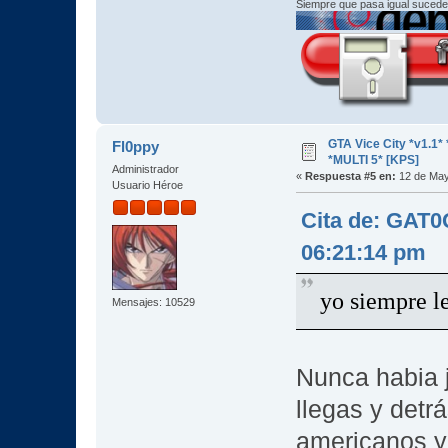
Siempre que pasa igual sucede
GTA Vice City *v1.
Fl0ppy
*MULTI 5* [KPS]
Administrador
«
Respuesta #5 en:
12 de May
Usuario Héroe
Cita de: GAT
06:21:14 pm
yo siempre l
Mensajes: 10529
Nunca habia j
llegas y detr
americanos y 