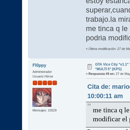
estoy estanc
superar,cuand
trabajo.la mi
me tinca q le
podria modifi
«
Última modificación: 27 de M
GTA Vice City *v1.
Fl0ppy
*MULTI 5* [KPS]
Administrador
«
Respuesta #9 en:
27 de May
Usuario Héroe
Cita de: mari
10:00:11 am
me tinca q l
Mensajes: 10529
modificar el