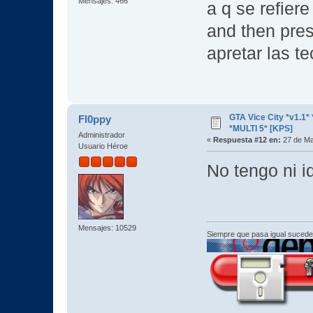
Mensajes: 466
a q se refiere
and then pre
apretar las te
GTA Vice City *v1.
Fl0ppy
*MULTI 5* [KPS]
Administrador
«
Respuesta #12 en:
27 de Ma
Usuario Héroe
No tengo ni i
Mensajes: 10529
Siempre que pasa igual sucede