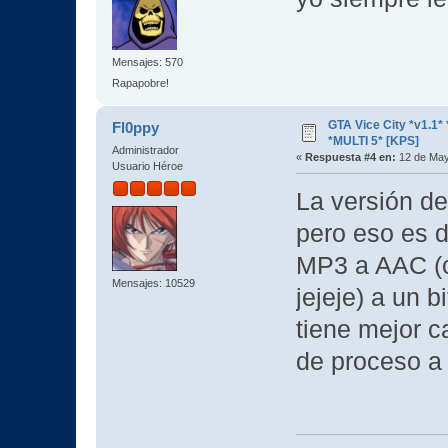
Mensajes: 570
Rapapobre!
GTA Vice City *v1.
Fl0ppy
*MULTI 5* [KPS]
Administrador
«
Respuesta #4 en:
12 de May
Usuario Héroe
La versión 
pero eso es d
MP3 a AAC (
Mensajes: 10529
jejeje) a un 
tiene mejor c
de proceso a