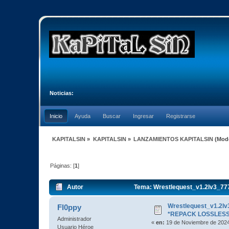
Noticias:
Inicio
Ayuda
Buscar
Ingresar
Registrarse
KAPITALSIN
»
KAPITALSIN
»
LANZAMIENTOS KAPITALSIN
(Mod
Páginas: [
1
]
Autor
Tema: Wrestlequest_v1.2lv3_77
Wrestlequest_v1.2lv
Fl0ppy
*REPACK LOSSLESS
Administrador
«
en:
19 de Noviembre de 2024
Usuario Héroe