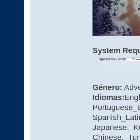
System Requ
Spoiler
for
Hiden
:
Género:
Adve
Idiomas:
Eng
Portuguese_B
Spanish_Lati
Japanese, Ko
Chinese, Tur