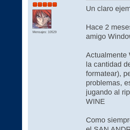
Un claro eje
Hace 2 meses
Mensajes: 10529
amigo Window
Actualmente 
la cantidad d
formatear), p
problemas, es
jugando al ri
WINE
Como siempre
el SAN ANDR