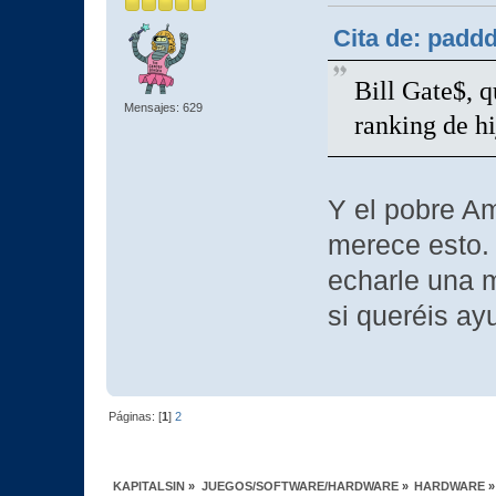
Cita de: padd
Bill Gate$, q
Mensajes: 629
ranking de hi
Y el pobre A
merece esto.
echarle una 
si queréis ay
Páginas: [
1
]
2
KAPITALSIN
»
JUEGOS/SOFTWARE/HARDWARE
»
HARDWARE
»