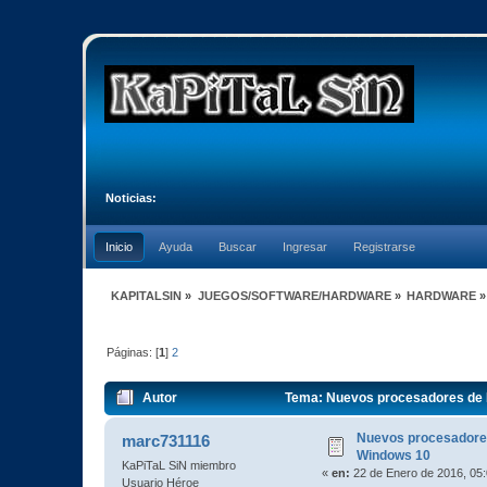
Noticias:
Inicio
Ayuda
Buscar
Ingresar
Registrarse
KAPITALSIN
»
JUEGOS/SOFTWARE/HARDWARE
»
HARDWARE
»
Páginas: [
1
]
2
Autor
Tema: Nuevos procesadores de P
Nuevos procesadores
marc731116
Windows 10
KaPiTaL SiN miembro
«
en:
22 de Enero de 2016, 05
Usuario Héroe