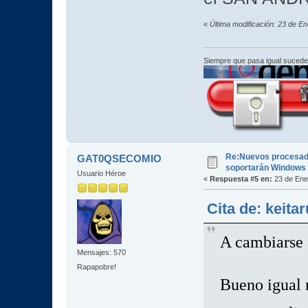
«
Última modificación: 23 de E
Siempre que pasa igual sucede
Re:Nuevos procesad
GAT0QSECOMIO
soportarán Windows
Usuario Héroe
«
Respuesta #5 en:
23 de Ene
Cita de: keita
A cambiars
Mensajes: 570
Rapapobre!
Bueno igual 