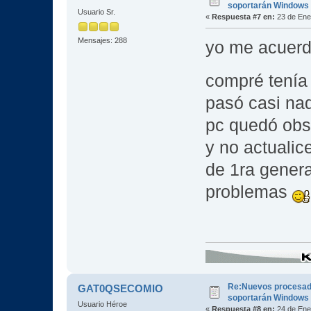
soportarán Windows
Usuario Sr.
«
Respuesta #7 en:
23 de Ene
Mensajes: 288
yo me acuerd
compré tenía 
pasó casi nad
pc quedó ob
y no actualic
de 1ra genera
problemas
Re:Nuevos procesad
GAT0QSECOMIO
soportarán Windows
Usuario Héroe
«
Respuesta #8 en:
24 de Ene