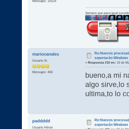
Mensajes: 10529
Siempre que pasa igual sucede
Re:Nuevos procesad
mariocanales
soportarán Windows
Usuario Sr.
«
Respuesta #10 en:
19 de Ma
Mensajes: 466
bueno,a mi na
algo sirve,lo 
ultima,to lo c
Re:Nuevos procesad
paddddd
soportarán Windows
Usuario Héroe