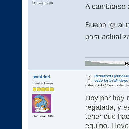
Mensajes: 288
A cambiars
Bueno igual n
para actuali
Re:Nuevos procesad
paddddd
soportarán Windows
Usuario Héroe
«
Respuesta #3 en:
22 de Ene
Hoy por hoy 
regalada, y e
tener que ha
Mensajes: 1807
equipo. Llev