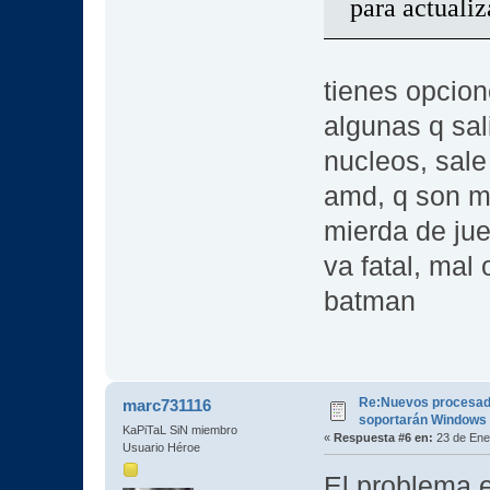
para actuali
tienes opcion
algunas q sal
nucleos, sale
amd, q son ma
mierda de jue
va fatal, mal
batman
Re:Nuevos procesad
marc731116
soportarán Windows
KaPiTaL SiN miembro
«
Respuesta #6 en:
23 de Ene
Usuario Héroe
El problema e