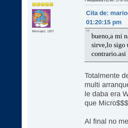
«
Respuesta #11 en:
19 de Ma
Cita de: mari
01:20:15 pm
Mensajes: 1807
bueno,a mi na
sirve,lo sigo
contrario.asi
Totalmente de
multi arranqu
le daba era 
que Micro$$$o
Al final no m