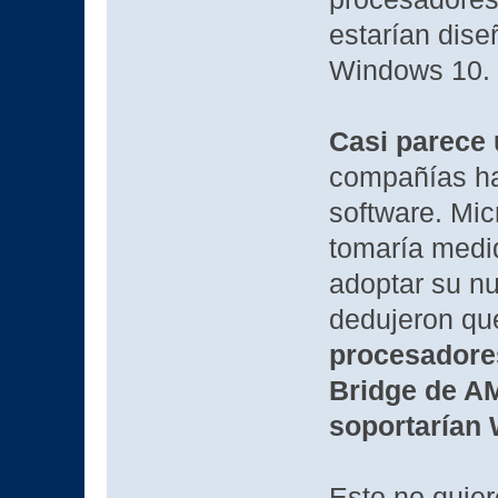
estarían dis
Windows 10.
Casi parece
compañías ha
software. Mi
tomaría medid
adoptar su n
dedujeron qu
procesadores
Bridge de AM
soportarían
Esto no quier