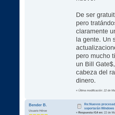
De ser gratui
pero tratándo
claramente un
la gente. Un 
actualizacion
pero mucho ti
un Bill Gate$
cabeza del ra
dinero.
«
Última modificación: 22 de M
Re:Nuevos procesad
Bender B.
soportarán Windows
Usuario Héroe
«
Respuesta #14 en:
22 de Ma