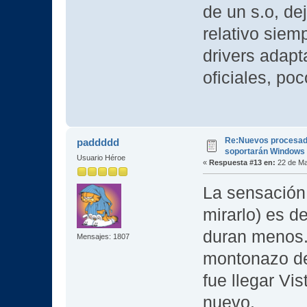
de un s.o, de
relativo siem
drivers adap
oficiales, poc
Re:Nuevos procesad
paddddd
soportarán Windows
Usuario Héroe
«
Respuesta #13 en:
22 de Ma
La sensación
mirarlo) es d
duran menos
Mensajes: 1807
montonazo de
fue llegar Vi
nuevo.