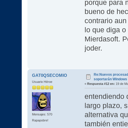
porque para m
bueno de hech
contrario aun
lo que diga o
Mierdasoft. 
joder.
Re:Nuevos procesad
GAT0QSECOMIO
soportarán Windows
Usuario Héroe
«
Respuesta #12 en:
19 de Ma
entendiendo q
largo plazo, 
alternativa 
Mensajes: 570
Rapapobre!
también entie