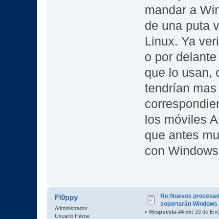
mandar a Win
de una puta v
Linux. Ya ver
o por delant
que lo usan,
tendrían mas
correspondien
los móviles A
que antes mu
con Windows
Re:Nuevos procesad
Fl0ppy
soportarán Windows
Administrador
«
Respuesta #4 en:
23 de Ene
Usuario Héroe