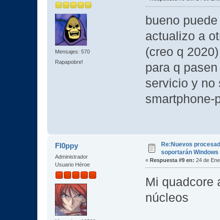
bueno puede 
actualizo a o
(creo q 2020)
Mensajes: 570
Rapapobre!
para q pasen 
servicio y no
smartphone-p
Re:Nuevos procesad
Fl0ppy
soportarán Windows
Administrador
«
Respuesta #9 en:
24 de Ene
Usuario Héroe
Mi quadcore 
núcleos