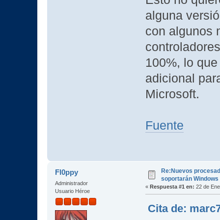
alguna versió
con algunos 
controladores
100%, lo que 
adicional par
Microsoft.
Fuente
Re:Nuevos procesad
Fl0ppy
soportarán Windows
Administrador
«
Respuesta #1 en:
22 de Ene
Usuario Héroe
Cita de: marc