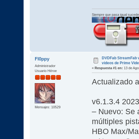
Siempre que pasa igual sucede
DVDFab StreamFab v6
Fl0ppy
videos de Prime Video
Administrador
«
Respuesta #1 en:
13 de Agos
Usuario Héroe
Actualizado a
v6.1.3.4 202
Mensajes: 10529
– Nuevo: Se 
múltiples pis
HBO Max/Ma