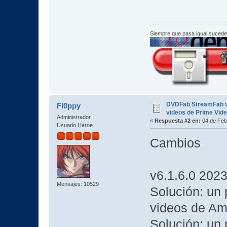
Siempre que pasa igual sucede
DVDFab StreamFab v6
Fl0ppy
videos de Prime Video
Administrador
«
Respuesta #2 en:
04 de Feb
Usuario Héroe
Cambios
v6.1.6.0 202
Mensajes: 10529
Solución: un 
videos de Am
Solución: un