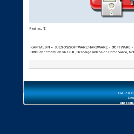
Páginas: [
1
]
KAPITALSIN
»
JUEGOS/SOFTWARE/HARDWARE
»
SOFTWARE
»
DVDFab StreamFab v6.1.6.0 , Descarga videos de Prime Video, Netf
SMF 2.0.1
Simp
Anecdota