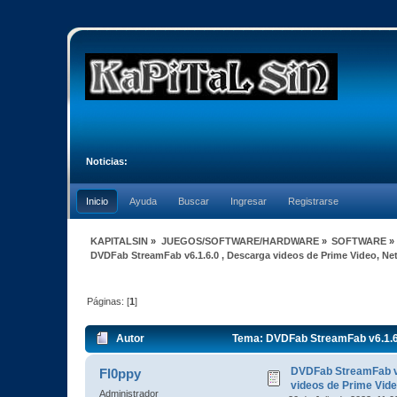
Noticias:
Inicio
Ayuda
Buscar
Ingresar
Registrarse
KAPITALSIN
»
JUEGOS/SOFTWARE/HARDWARE
»
SOFTWARE
»
DVDFab StreamFab v6.1.6.0 , Descarga videos de Prime Video, Netf
Páginas: [
1
]
Autor
Tema: DVDFab StreamFab v6.1.6.0
veces)
DVDFab StreamFab v6
Fl0ppy
videos de Prime Video
Administrador