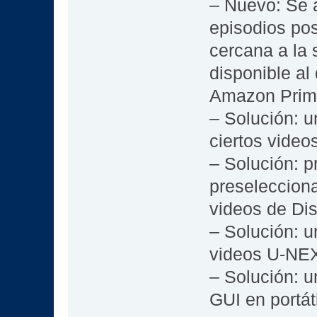
– Nuevo: Se 
episodios pos
cercana a la 
disponible a
Amazon Prim
– Solución: u
ciertos video
– Solución: p
preselecciona
videos de Di
– Solución: u
videos U-NE
– Solución: u
GUI en portát