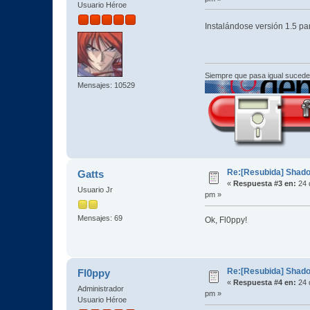
Usuario Héroe
Instalándose versión 1.5 pa
Siempre que pasa igual sucede
Mensajes: 10529
Re:[Resubida] Shado
Gatts
«
Respuesta #3 en:
24 
Usuario Jr
pm »
Mensajes: 69
Ok, Fl0ppy!
Re:[Resubida] Shado
Fl0ppy
«
Respuesta #4 en:
24 
Administrador
pm »
Usuario Héroe