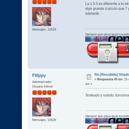
La 1.5.0 es diferente a la o
algo grande (calculo que 7
adelante.
Mensajes: 10529
Siempre que pasa igual sucede
Re:[Resubida] Shado
Fl0ppy
«
Respuesta #5 en:
25 
Administrador
am »
Usuario Héroe
Testeado y subido, funcion
Siempre que pasa igual sucede
Mensajes: 10529