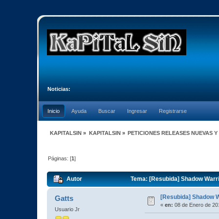
Noticias:
Inicio
Ayuda
Buscar
Ingresar
Registrarse
KAPITALSIN
»
KAPITALSIN
»
PETICIONES RELEASES NUEVAS Y
Páginas: [
1
]
Autor
Tema: [Resubida] Shadow Warri
[Resubida] Shadow W
Gatts
«
en:
08 de Enero de 20
Usuario Jr