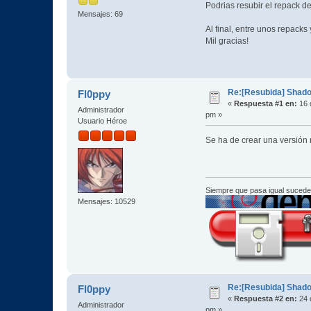
Podrias resubir el repack 
Mensajes: 69
Al final, entre unos repacks
Mil gracias!
Re:[Resubida] Shado
Fl0ppy
«
Respuesta #1 en:
16 
Administrador
pm »
Usuario Héroe
Se ha de crear una versión
Siempre que pasa igual sucede
Mensajes: 10529
Re:[Resubida] Shado
Fl0ppy
«
Respuesta #2 en:
24 
Administrador
pm »