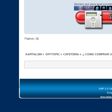
Siempre que pasa igual sucede
Páginas: [
1
]
KAPITALSIN
»
OFFTOPIC
»
CAFETERIA
»
¡¡ COMO COMPRAR UN 
SMF 2.0.1
Simp
Anecdota