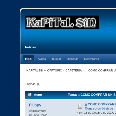
Noticias:
Inicio
Ayuda
Buscar
Ingresar
Registrarse
KAPITALSIN
»
OFFTOPIC
»
CAFETERIA
»
¡¡ COMO COMPRAR UN 
Páginas: [
1
]
Autor
Tema: ¡¡ COMO COMPRAR UN BITC
¡¡ COMO COMPRAR U
Fl0ppy
Conceptos básicos
Administrador
«
en:
15 de Octubre de 2017, 
Usuario Héroe