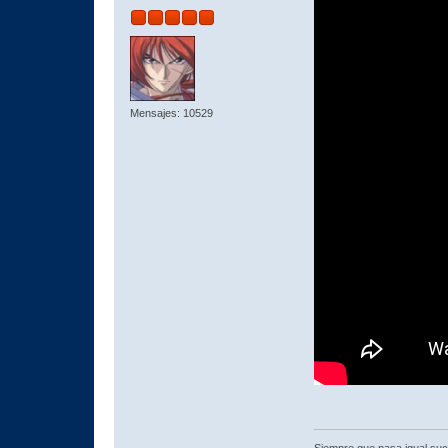
Mensajes: 10529
Siempre que pasa igual su