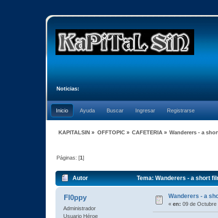
Noticias:
Inicio
Ayuda
Buscar
Ingresar
Registrarse
KAPITALSIN
»
OFFTOPIC
»
CAFETERIA
»
Wanderers - a short
Páginas: [
1
]
Autor
Tema: Wanderers - a short fil
Wanderers - a shor
Fl0ppy
«
en:
09 de Octubre 
Administrador
Usuario Héroe