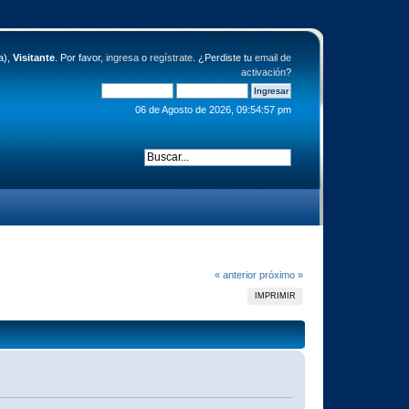
a),
Visitante
. Por favor,
ingresa
o
regístrate
. ¿Perdiste tu
email de
activación
?
06 de Agosto de 2026, 09:54:57 pm
« anterior
próximo »
IMPRIMIR