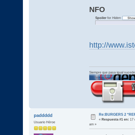
NFO
Spoiler
for
Hiden
:
http://www.is
Siempre que pasa igual sucede
Re:BURGERS 2 *REP
paddddd
«
Respuesta #1 en:
17 
Usuario Héroe
am »