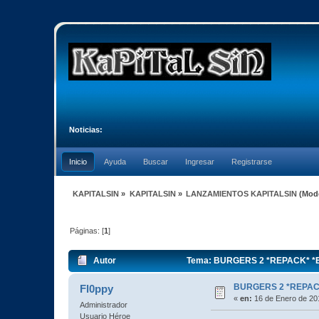
Noticias:
Inicio
Ayuda
Buscar
Ingresar
Registrarse
KAPITALSIN
»
KAPITALSIN
»
LANZAMIENTOS KAPITALSIN
(Mod
Páginas: [
1
]
Autor
Tema: BURGERS 2 *REPACK* *EN
BURGERS 2 *REPACK
Fl0ppy
«
en:
16 de Enero de 20
Administrador
Usuario Héroe