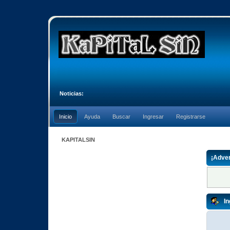
Noticias:
Inicio
Ayuda
Buscar
Ingresar
Registrarse
KAPITALSIN
¡Adver
In