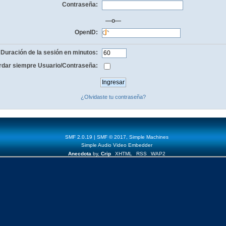
Contraseña:
—o—
OpenID:
Duración de la sesión en minutos:
dar siempre Usuario/Contraseña:
¿Olvidaste tu contraseña?
SMF 2.0.19
|
SMF © 2017
,
Simple Machines
Simple Audio Video Embedder
Anecdota
by,
Crip
XHTML
RSS
WAP2