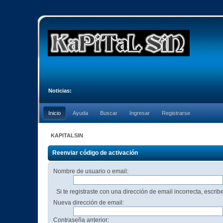
Noticias:
Inicio
Ayuda
Buscar
Ingresar
Registrarse
KAPITALSIN
Reenviar código de activación
Nombre de usuario o email:
Si te registraste con una dirección de email incorrecta, escri
Nueva dirección de email:
Contraseña anterior: