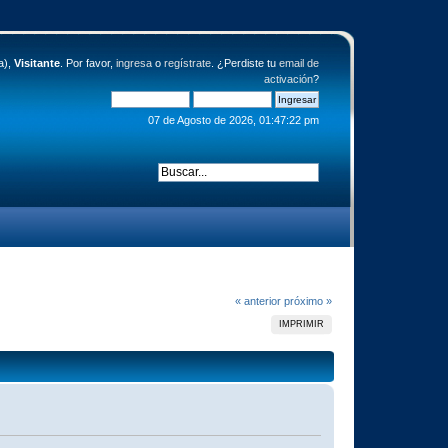
a),
Visitante
. Por favor,
ingresa
o
regístrate
. ¿Perdiste tu
email de
activación
?
07 de Agosto de 2026, 01:47:22 pm
« anterior
próximo »
IMPRIMIR