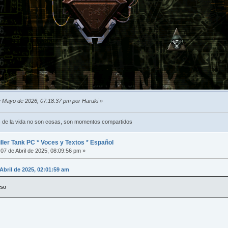
de Mayo de 2026, 07:18:37 pm por Haruki
»
 de la vida no son cosas, son momentos compartidos
ler Tank PC * Voces y Textos * Español
07 de Abril de 2025, 08:09:56 pm »
 Abril de 2025, 02:01:59 am
eso