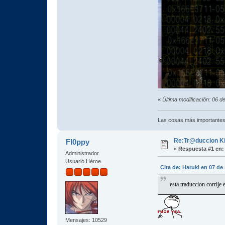
«
Última modificación: 06 
Las cosas más importantes
Re:Tr@duccion Kil
Fl0ppy
«
Respuesta #1 en:
Administrador
Usuario Héroe
Cita de: Haruki en 07 de
esta traduccion corrije 
Mensajes: 10529