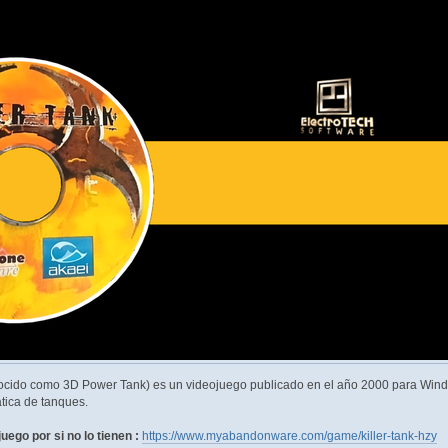
nocido como 3D Power Tank) es un videojuego publicado en el año 2000 para Wind
tica de tanques.
juego por si no lo tienen :
https://www.myabandonware.com/game/killer-tank-hzy