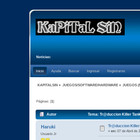
Noticias:
Inicio
Ayuda
Buscar
Ingresar
Registrarse
KAPITALSIN
»
JUEGOS/SOFTWARE/HARDWARE
»
JUEGOS
(
Páginas: [
1
]
Autor
Tema: Tr@duccion Killer Tank
Tr@duccion Killer
Haruki
«
en:
07 de Abril de 
Usuario Jr