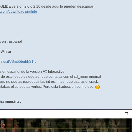
LIDE version 2.0 o 2.10 desde aqui lo pueden descargar:
e.com/downloads/nglide
s en : Español
 Winrar
ansfer.it/t/Sm55bghhSTrJ
os en español de la versión FX Interactive
ste juego es que aunque contaras con el cd_room original
o podías reproducir las intros, ni aunque usaras el crack,
el cd podías verlos, Pero esta traduccion corrije eso
eña muestra :