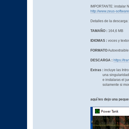
IMPORTANTE: instalar NG
http://www.zeus-softwar
Detalles de la descarga:
TAMAÑO :
164,6 MB
IDIOMAS :
voces y texto
FORMATO
Autoextraible
DESCARGA :
https://tr
Extras :
incluye las Intr
una singularidad de e
e instalaras el juego n
solamente si montabas 
aquí les dejo una pequ