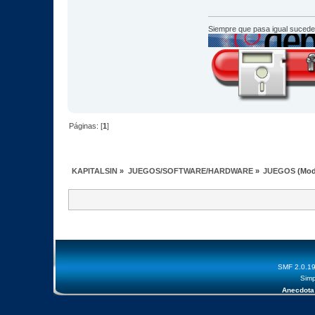
Siempre que pasa igual sucede
Páginas: [
1
]
KAPITALSIN
»
JUEGOS/SOFTWARE/HARDWARE
»
JUEGOS
(Mod
SMF 2.0.1
Simp
Anecdota