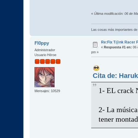
«
Última modificación: 06 de M
Las cosas más importantes de
Re:Fix T@nk Racer 
Fl0ppy
«
Respuesta #1 en:
06 
Administrador
pm »
Usuario Héroe
Cita de: Haruk
1- EL crack
Mensajes: 10529
2- La música
tener montad