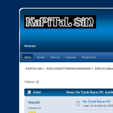
Noticias:
Inicio
Ayuda
Buscar
Ingresar
Registrarse
KAPITALSIN
»
JUEGOS/SOFTWARE/HARDWARE
»
JUEGOS
(Mod
Páginas: [
1
]
Autor
Tema: Fix T@nk Racer PC (Leíd
Fix T@nk Racer PC
Haruki
«
en:
14 de Abril de 202
Usuario Jr