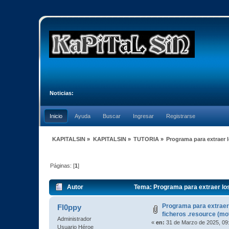
Noticias:
Inicio
Ayuda
Buscar
Ingresar
Registrarse
KAPITALSIN
»
KAPITALSIN
»
TUTORIA
»
Programa para extraer l
Páginas: [
1
]
Autor
Tema: Programa para extraer los 
Programa para extraer 
Fl0ppy
ficheros .resource (mo
Administrador
«
en:
31 de Marzo de 2025, 09
Usuario Héroe