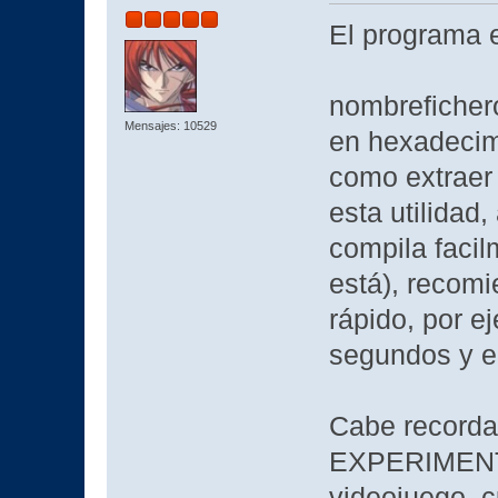
El programa e
nombreficher
Mensajes: 10529
en hexadecima
como extraer 
esta utilidad,
compila faci
está), recom
rápido, por e
segundos y en
Cabe recorda
EXPERIMENTA
videojuego, 