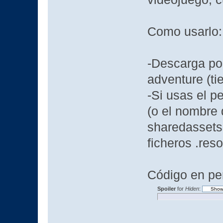
Como usarlo:
-Descarga po
adventure (ti
-Si usas el p
(o el nombre 
sharedassets0
ficheros .res
Código en per
Spoiler
for
Hiden
: