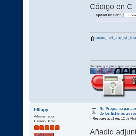
Código en C
Spoiler
for
Hiden
:
extract_mp4_unity_win_linu
Siempre que pasa igual sucede
Re:Programa para ex
Fl0ppy
de los ficheros .reso
Administrador
«
Respuesta #1 en:
12 de Abri
Usuario Héroe
Añadid adjunt