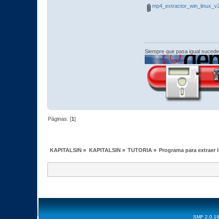
mp4_extractor_win_linux_v
Siempre que pasa igual sucede
Páginas: [
1
]
KAPITALSIN
»
KAPITALSIN
»
TUTORIA
»
Programa para extraer l
SMF 2.0.1