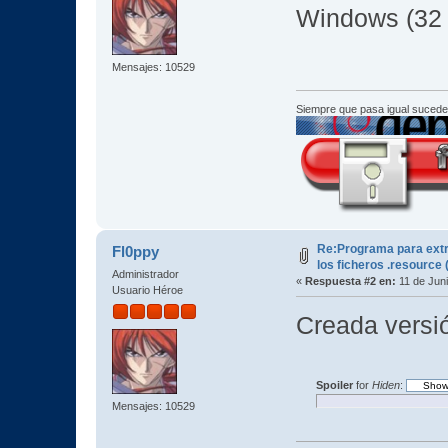
Windows (32 
Mensajes: 10529
Siempre que pasa igual sucede
Re:Programa para extr
Fl0ppy
los ficheros .resource 
Administrador
«
Respuesta #2 en:
11 de Juni
Usuario Héroe
Creada versi
Spoiler
for
Hiden
:
Mensajes: 10529