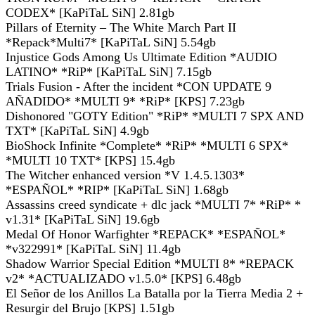
CODEX* [KaPiTaL SiN] 2.81gb
Pillars of Eternity – The White March Part II
*Repack*Multi7* [KaPiTaL SiN] 5.54gb
Injustice Gods Among Us Ultimate Edition *AUDIO
LATINO* *RiP* [KaPiTaL SiN] 7.15gb
Trials Fusion - After the incident *CON UPDATE 9
AÑADIDO* *MULTI 9* *RiP* [KPS] 7.23gb
Dishonored "GOTY Edition" *RiP* *MULTI 7 SPX AND
TXT* [KaPiTaL SiN] 4.9gb
BioShock Infinite *Complete* *RiP* *MULTI 6 SPX*
*MULTI 10 TXT* [KPS] 15.4gb
The Witcher enhanced version *V 1.4.5.1303*
*ESPAÑOL* *RIP* [KaPiTaL SiN] 1.68gb
Assassins creed syndicate + dlc jack *MULTI 7* *RiP* *
v1.31* [KaPiTaL SiN] 19.6gb
Medal Of Honor Warfighter *REPACK* *ESPAÑOL*
*v322991* [KaPiTaL SiN] 11.4gb
Shadow Warrior Special Edition *MULTI 8* *REPACK
v2* *ACTUALIZADO v1.5.0* [KPS] 6.48gb
El Señor de los Anillos La Batalla por la Tierra Media 2 +
Resurgir del Brujo [KPS] 1.51gb