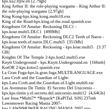
kps.ka2.trpw.en [2.79gb]
King Arthur II: the role-playing wargame - King Arthur II:
the role-playing wargame [2.97gb]
King Kong-kps.king.kong.multi10.exe
King of the Road-kps.king.of.the.road.spanish.exe
Kingdoms Of Amalur: Reckoning DLC1 -
kps.koar.multi5.DLC1 [490Mb]
Kingdoms Of Amalur: Reckoning DLC2 Teeth of Naros -
kps.koar.teeth.of.naros.DLC.multi5 [351Mb]
Kingdoms Of Amalur: Reckoning - kps.koar.multi5 [3.37
GB]
Knights Of The Temple 2-kps.kott2.multi5.exe
Knytt Underground - kps.Knytt.Underground.en [166mb]
KotOR 2-kps.kotor2.spanish.exe
La Gran Fuga-kps.la.gran.fuga.MULTILANGUAGE.exe
Lara Croft and the Guardian of Light-
kps.Lara.Croft.and.the.Guardian.of.Light.multi6.rar
Las Aventuras De Tintin: El Secreto Del Unicornio -
kps.kps.tintin.y.el.secreto.del.unicornio.multi12 [4,64Gb]
Last Inua *Multi7* *Repack* [KaPiTaL SiN] 237mb
Lawnmower Racing Mania 2007-
kps.LAWNMOWER.RACING.MANIA.2007.exe