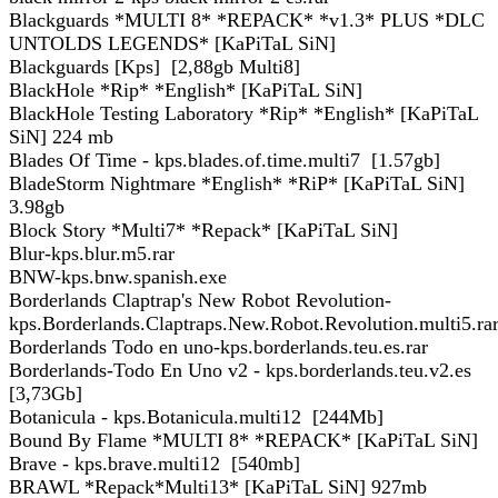
Blackguards *MULTI 8* *REPACK* *v1.3* PLUS *DLC
UNTOLDS LEGENDS* [KaPiTaL SiN]
Blackguards [Kps] [2,88gb Multi8]
BlackHole *Rip* *English* [KaPiTaL SiN]
BlackHole Testing Laboratory *Rip* *English* [KaPiTaL
SiN] 224 mb
Blades Of Time - kps.blades.of.time.multi7 [1.57gb]
BladeStorm Nightmare *English* *RiP* [KaPiTaL SiN]
3.98gb
Block Story *Multi7* *Repack* [KaPiTaL SiN]
Blur-kps.blur.m5.rar
BNW-kps.bnw.spanish.exe
Borderlands Claptrap's New Robot Revolution-
kps.Borderlands.Claptraps.New.Robot.Revolution.multi5.ra
Borderlands Todo en uno-kps.borderlands.teu.es.rar
Borderlands-Todo En Uno v2 - kps.borderlands.teu.v2.es
[3,73Gb]
Botanicula - kps.Botanicula.multi12 [244Mb]
Bound By Flame *MULTI 8* *REPACK* [KaPiTaL SiN]
Brave - kps.brave.multi12 [540mb]
BRAWL *Repack*Multi13* [KaPiTaL SiN] 927mb