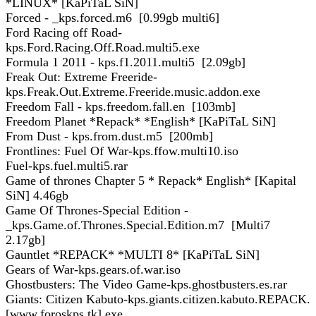
*LINUX* [KaPiTaL SiN]
Forced - _kps.forced.m6 [0.99gb multi6]
Ford Racing off Road-
kps.Ford.Racing.Off.Road.multi5.exe
Formula 1 2011 - kps.f1.2011.multi5 [2.09gb]
Freak Out: Extreme Freeride-
kps.Freak.Out.Extreme.Freeride.music.addon.exe
Freedom Fall - kps.freedom.fall.en [103mb]
Freedom Planet *Repack* *English* [KaPiTaL SiN]
From Dust - kps.from.dust.m5 [200mb]
Frontlines: Fuel Of War-kps.ffow.multi10.iso
Fuel-kps.fuel.multi5.rar
Game of thrones Chapter 5 * Repack* English* [Kapital
SiN] 4.46gb
Game Of Thrones-Special Edition -
_kps.Game.of.Thrones.Special.Edition.m7 [Multi7
2.17gb]
Gauntlet *REPACK* *MULTI 8* [KaPiTaL SiN]
Gears of War-kps.gears.of.war.iso
Ghostbusters: The Video Game-kps.ghostbusters.es.rar
Giants: Citizen Kabuto-kps.giants.citizen.kabuto.REPACK.
[www.foroskps.tk].exe