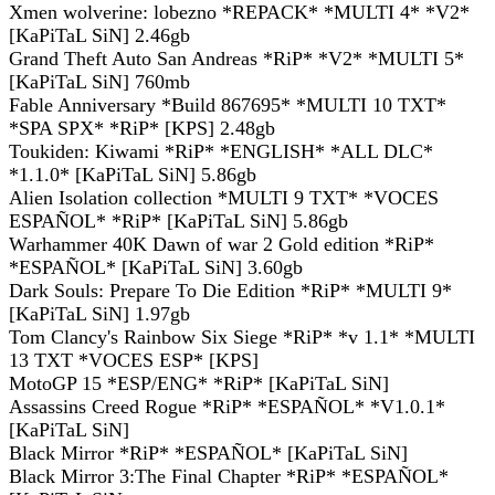
Xmen wolverine: lobezno *REPACK* *MULTI 4* *V2*
[KaPiTaL SiN] 2.46gb
Grand Theft Auto San Andreas *RiP* *V2* *MULTI 5*
[KaPiTaL SiN] 760mb
Fable Anniversary *Build 867695* *MULTI 10 TXT*
*SPA SPX* *RiP* [KPS] 2.48gb
Toukiden: Kiwami *RiP* *ENGLISH* *ALL DLC*
*1.1.0* [KaPiTaL SiN] 5.86gb
Alien Isolation collection *MULTI 9 TXT* *VOCES
ESPAÑOL* *RiP* [KaPiTaL SiN] 5.86gb
Warhammer 40K Dawn of war 2 Gold edition *RiP*
*ESPAÑOL* [KaPiTaL SiN] 3.60gb
Dark Souls: Prepare To Die Edition *RiP* *MULTI 9*
[KaPiTaL SiN] 1.97gb
Tom Clancy's Rainbow Six Siege *RiP* *v 1.1* *MULTI
13 TXT *VOCES ESP* [KPS]
MotoGP 15 *ESP/ENG* *RiP* [KaPiTaL SiN]
Assassins Creed Rogue *RiP* *ESPAÑOL* *V1.0.1*
[KaPiTaL SiN]
Black Mirror *RiP* *ESPAÑOL* [KaPiTaL SiN]
Black Mirror 3:The Final Chapter *RiP* *ESPAÑOL*