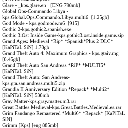
Glare - _kps.glare.en [ENG 798mb]
Global Ops-Commando Libya -
kps.Global.Ops.Commando.Libya.multi6 [1.25gb]
God Mode - kps.godmode.m6 [915]
Gothic 2-kps.gothic2.spanish.exe
Gothic 3:Ost Inside Game-kps.gothic3.ost.inside.game.zip
Grand Ages: Medieval *Rip* *Spanish*Plus 2 DLC*
[KaPiTaL SiN] 1.78gb
Grand Theft Auto 4: Maximum Graphics - kps.gtaiv.mg
[8.45gb]
Grand Theft Auto San Andreas *RiP* *MULTI5*
[KaPiTaL SiN]
Grand Theft Auto: San Andreas-
kps.gta.san.andreas.multi5.zip
Grandia II Anniversary Edition *Repack* *Multi2*
[KaPiTaL SiN] 538mb
Gray Matter-kps.gray.matter.m3.rar
Great Battles Medieval-kps.Great.Battles.Medieval.es.rar
Grim Fandango Remastered *Multi6* *Repack* [KaPiTaL
SiN]
Grimm [Kps] [eng 885mb]