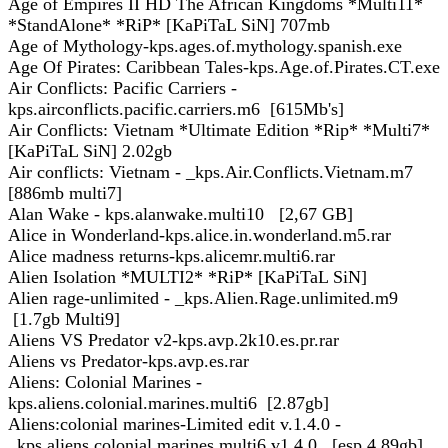
Age of Empires II HD The African Kingdoms *Multi11*
*StandAlone* *RiP* [KaPiTaL SiN] 707mb
Age of Mythology-kps.ages.of.mythology.spanish.exe
Age Of Pirates: Caribbean Tales-kps.Age.of.Pirates.CT.exe
Air Conflicts: Pacific Carriers -
kps.airconflicts.pacific.carriers.m6 [615Mb's]
Air Conflicts: Vietnam *Ultimate Edition *Rip* *Multi7*
[KaPiTaL SiN] 2.02gb
Air conflicts: Vietnam - _kps.Air.Conflicts.Vietnam.m7
[886mb multi7]
Alan Wake - kps.alanwake.multi10 [2,67 GB]
Alice in Wonderland-kps.alice.in.wonderland.m5.rar
Alice madness returns-kps.alicemr.multi6.rar
Alien Isolation *MULTI2* *RiP* [KaPiTaL SiN]
Alien rage-unlimited - _kps.Alien.Rage.unlimited.m9
[1.7gb Multi9]
Aliens VS Predator v2-kps.avp.2k10.es.pr.rar
Aliens vs Predator-kps.avp.es.rar
Aliens: Colonial Marines -
kps.aliens.colonial.marines.multi6 [2.87gb]
Aliens:colonial marines-Limited edit v.1.4.0 -
_kps.aliens.colonial.marines.multi6.v1.4.0 [esp 4.89gb]