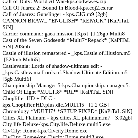
Call of Duty: World At War-kps.codww.es.zip
Call Of Juarez 2: Bound In Blood-kps.coj2.es.rar
Call of Juarez: Gunslinger - kps.CJG.m9 [2gb]
CANNON BRAWL *ENGLISH* *REPACK* [KaPiTaL
SiN]
Carrier command: gaea mission [Kps] [1.26gb Multi8]
Cast of the Seven Godsends *Multi7*Repack* [KaPiTaL
SiN] 203mb
Castle of illusion remastered - _kps.Castle.of.Illusion.m5
[520mb Multi5]
Castlevania: Lords of shadow-ultimate edit -
_kps.Castlevania.Lords.of.Shadow.Ultimate.Edition.m5
[5gb Multi6]
Championship Manager 5-kps.Championship.manager.5.
Child Of Light *MULTI8* *RiP* [KaPiTaL SiN]
Choplifter HD + DLC -
kps.Choplifter.HD.plus.dlc.MULTI5 [1.2 GB]
Chronology *MULTI7* *SETUP FIXED* [KaPiTaL SiN]
Cities XL Platinum - kps.cities.XL.platinum.m7 [3.02gb]
City life Deluxe-kps.City.life.Deluxe.multi5.exe
CivCity: Rome-kps.Civcity.Rome.exe
CivCity: Rome-kps.Civcity.Rome.multi3.exe