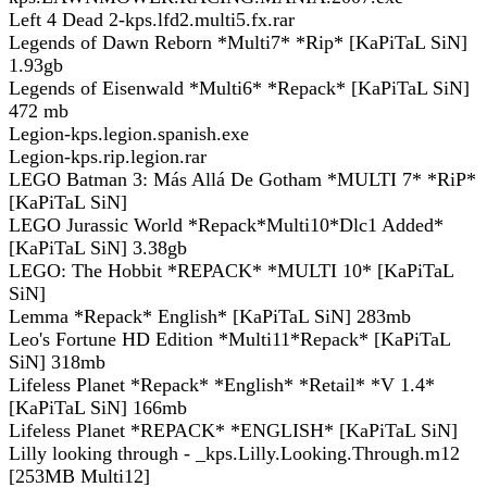
Left 4 Dead 2-kps.lfd2.multi5.fx.rar
Legends of Dawn Reborn *Multi7* *Rip* [KaPiTaL SiN]
1.93gb
Legends of Eisenwald *Multi6* *Repack* [KaPiTaL SiN]
472 mb
Legion-kps.legion.spanish.exe
Legion-kps.rip.legion.rar
LEGO Batman 3: Más Allá De Gotham *MULTI 7* *RiP*
[KaPiTaL SiN]
LEGO Jurassic World *Repack*Multi10*Dlc1 Added*
[KaPiTaL SiN] 3.38gb
LEGO: The Hobbit *REPACK* *MULTI 10* [KaPiTaL
SiN]
Lemma *Repack* English* [KaPiTaL SiN] 283mb
Leo's Fortune HD Edition *Multi11*Repack* [KaPiTaL
SiN] 318mb
Lifeless Planet *Repack* *English* *Retail* *V 1.4*
[KaPiTaL SiN] 166mb
Lifeless Planet *REPACK* *ENGLISH* [KaPiTaL SiN]
Lilly looking through - _kps.Lilly.Looking.Through.m12
[253MB Multi12]