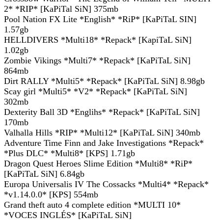
2* *RIP* [KaPiTal SiN] 375mb
Pool Nation FX Lite *English* *RiP* [KaPiTaL SIN]
1.57gb
HELLDIVERS *Multi18* *Repack* [KapiTaL SiN]
1.02gb
Zombie Vikings *Multi7* *Repack* [KaPiTaL SiN]
864mb
Dirt RALLY *Multi5* *Repack* [KaPiTaL SiN] 8.98gb
Scay girl *Multi5* *V2* *Repack* [KaPiTaL SiN]
302mb
Dexterity Ball 3D *Englihs* *Repack* [KaPiTaL SiN]
170mb
Valhalla Hills *RIP* *Multi12* [KaPiTaL SiN] 340mb
Adventure Time Finn and Jake Investigations *Repack*
*Plus DLC* *Multi8* [KPS] 1.71gb
Dragon Quest Heroes Slime Edition *Multi8* *RiP*
[KaPiTaL SiN] 6.84gb
Europa Universalis IV The Cossacks *Multi4* *Repack*
*v1.14.0.0* [KPS] 554mb
Grand theft auto 4 complete edition *MULTI 10*
*VOCES INGLÉS* [KaPiTaL SiN]