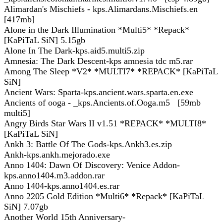
Alimardan's Mischiefs - kps.Alimardans.Mischiefs.en
[417mb]
Alone in the Dark Illumination *Multi5* *Repack*
[KaPiTaL SiN] 5.15gb
Alone In The Dark-kps.aid5.multi5.zip
Amnesia: The Dark Descent-kps amnesia tdc m5.rar
Among The Sleep *V2* *MULTI7* *REPACK* [KaPiTaL
SiN]
Ancient Wars: Sparta-kps.ancient.wars.sparta.en.exe
Ancients of ooga - _kps.Ancients.of.Ooga.m5 [59mb
multi5]
Angry Birds Star Wars II v1.51 *REPACK* *MULTI8*
[KaPiTaL SiN]
Ankh 3: Battle Of The Gods-kps.Ankh3.es.zip
Ankh-kps.ankh.mejorado.exe
Anno 1404: Dawn Of Discovery: Venice Addon-
kps.anno1404.m3.addon.rar
Anno 1404-kps.anno1404.es.rar
Anno 2205 Gold Edition *Multi6* *Repack* [KaPiTaL
SiN] 7.07gb
Another World 15th Anniversary-