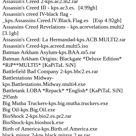
Assassin's Creed 2-kps.ac2.m2.rar
Assassin's Creed III - kps.ac3.es. [4.99gb]
Assassin's creed IV-black flag -
_kps.Assassins.Creed.IV.Black.Flag.es [Esp 4.92gb]
Assassins Creed Revelations - kps.acrevelations.multi2
[3.1gb]
Assassin's Creed: La Hermandad-kps.ACB.MULTI2.rar
Assassin's Creed-kps.acreed.multi5.iso
Batman Arkham Asylum-kps.BAA.m5.rar
Batman Arkham Origins: Blackgate *Deluxe Edition*
*RiP**MULTI5* [KaPiTaL SiN]
Battlefield Bad Company 2-kps.bbc2.es.rar
Battlestations Midway-
kps.Battlestations.Midway.multi4.exe
Battletank LOBA *Repack* *English* [KaPiTaL SiN]
295mb
Big Mutha Truckers-kps.big.mutha.truckers.exe
Big Oil-kps.Big.Oil.exe
BioShock 2-kps.bio2.es.pr2.rar
BioShock-kps.bioshock.exe
Birth of America-kps.Birth.of.America.exe
black mirror 2-kps black mirror 2 es.rar