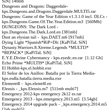
SiN] 140mb
Dungeons and Dragons: Daggerdale-
kps.Dungeons.and.Dragons.Daggerdale.MULTI5.rar
Dungeons: Game of the Year Edition v1.3.1.0 incl. DLCs -
kps.Dungeons.Game.Of.The.Year.Edition.m3 [560Mb]
DUNGEONS: The Dark Lord -
kps.Dungeons.The.Dark.Lord.en [381mb]
Dust an elysian tail - kps.DAET.m6 [917mb]
Dying Light *Spanish*RiP+Dlc [KaPiTaL SiN]
Dynasty.Warriors.8.Xtreme.Legends *MULTI3*
*REPACK* [KaPiTaL SiN]
E.Y.E.Divine Cybermancy - kps.eyedc.en.rar [1.12 Gb]
Echo Prime *MULTI9* [KaPiTaL SiN]
El Hobbit-kps.el.hobbit.exe
El Señor de los Anillos: Batalla por la Tierra Media-
kps.esdla.batalla.tierra.media.exe
Element4l - kps.elemt4l.en
Eleusis - _kps.Eleusis.m7 [511mb multi7]
Emergency 2012-kps emergency 2k12 es.rar
Emergency 2013 - kps.emergency.2013.m5 [3.54gb]
Emergency 2014 upgrade pack - _kps.emergency.2014.m5
[2gb multi5]