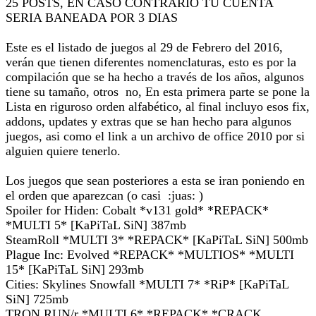
25 POSTS, EN CASO CONTRARIO TU CUENTA
SERIA BANEADA POR 3 DIAS
Este es el listado de juegos al 29 de Febrero del 2016,
verán que tienen diferentes nomenclaturas, esto es por la
compilación que se ha hecho a través de los años, algunos
tiene su tamaño, otros no, En esta primera parte se pone la
Lista en riguroso orden alfabético, al final incluyo esos fix,
addons, updates y extras que se han hecho para algunos
juegos, asi como el link a un archivo de office 2010 por si
alguien quiere tenerlo.
Los juegos que sean posteriores a esta se iran poniendo en
el orden que aparezcan (o casi :juas: )
Spoiler for Hiden: Cobalt *v131 gold* *REPACK*
*MULTI 5* [KaPiTaL SiN] 387mb
SteamRoll *MULTI 3* *REPACK* [KaPiTaL SiN] 500mb
Plague Inc: Evolved *REPACK* *MULTIOS* *MULTI
15* [KaPiTaL SiN] 293mb
Cities: Skylines Snowfall *MULTI 7* *RiP* [KaPiTaL
SiN] 725mb
TRON RUN/r *MULTI 6* *REPACK* *CRACK