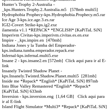
Hunter’s Trophy 2-Australia -
_kps.Hunters.Trophy.2.Australia.m5 [578mb multi5]
Hydrophobia Prophecy-kps.Hydrophobia.Prophecy.m5.rar
Ice Age 3-kps.ice.age.3.es.rar
IGI2-Covert Strike-kps.ig2.exe
ilamentia v1.1 *REPACK* *ENGLISH* [KaPiTaL SiN]
Imperivm Civitas-kps.imperivm.civitas.es.en.exe
Impire - _kps.impire.en [470mb]
Indiana Jones y la Tumba del Emperador-
kps.indiana.tumba.emperador.repack.exe
Infernal-kps.infernal.multi5.exe
Insane 2 - kps.insane2.en [572mb] Click aqui para ir al E-
link
Insanely Twisted Shadow Planet -
kps.Insanely.Twisted.Shadow.Planet.multi5 [281mb]
Inside me *Repack* *English* [KaPiTaL SiN] 897mb
Into Blue Valley Remastered *English* *Repack*
[KaPiTaL SiN] 633mb
Inversion - kps.inversion.eng [1,64 GB] Click aqui para
ir al E-link
Island Flight Simulator *Multi3* *Repack* [KaPiTaL SiN]