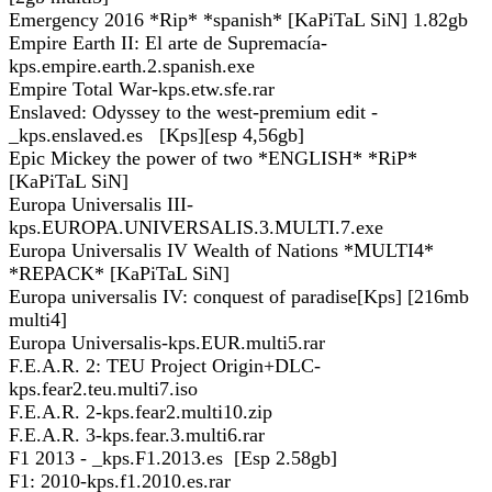
Emergency 2016 *Rip* *spanish* [KaPiTaL SiN] 1.82gb
Empire Earth II: El arte de Supremacía-
kps.empire.earth.2.spanish.exe
Empire Total War-kps.etw.sfe.rar
Enslaved: Odyssey to the west-premium edit -
_kps.enslaved.es [Kps][esp 4,56gb]
Epic Mickey the power of two *ENGLISH* *RiP*
[KaPiTaL SiN]
Europa Universalis III-
kps.EUROPA.UNIVERSALIS.3.MULTI.7.exe
Europa Universalis IV Wealth of Nations *MULTI4*
*REPACK* [KaPiTaL SiN]
Europa universalis IV: conquest of paradise[Kps] [216mb
multi4]
Europa Universalis-kps.EUR.multi5.rar
F.E.A.R. 2: TEU Project Origin+DLC-
kps.fear2.teu.multi7.iso
F.E.A.R. 2-kps.fear2.multi10.zip
F.E.A.R. 3-kps.fear.3.multi6.rar
F1 2013 - _kps.F1.2013.es [Esp 2.58gb]
F1: 2010-kps.f1.2010.es.rar