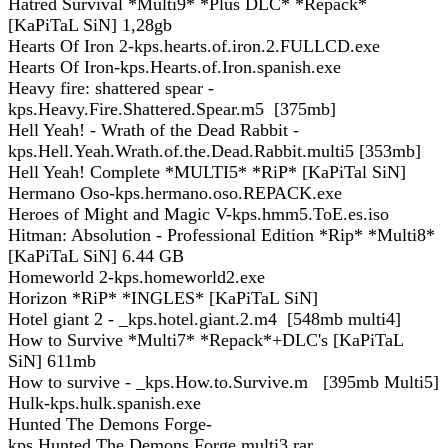
Hatred Survival *Multi9* *Plus DLC* *Repack*
[KaPiTaL SiN] 1,28gb
Hearts Of Iron 2-kps.hearts.of.iron.2.FULLCD.exe
Hearts Of Iron-kps.Hearts.of.Iron.spanish.exe
Heavy fire: shattered spear -
kps.Heavy.Fire.Shattered.Spear.m5 [375mb]
Hell Yeah! - Wrath of the Dead Rabbit -
kps.Hell.Yeah.Wrath.of.the.Dead.Rabbit.multi5 [353mb]
Hell Yeah! Complete *MULTI5* *RiP* [KaPiTal SiN]
Hermano Oso-kps.hermano.oso.REPACK.exe
Heroes of Might and Magic V-kps.hmm5.ToE.es.iso
Hitman: Absolution - Professional Edition *Rip* *Multi8*
[KaPiTaL SiN] 6.44 GB
Homeworld 2-kps.homeworld2.exe
Horizon *RiP* *INGLES* [KaPiTaL SiN]
Hotel giant 2 - _kps.hotel.giant.2.m4 [548mb multi4]
How to Survive *Multi7* *Repack*+DLC's [KaPiTaL
SiN] 611mb
How to survive - _kps.How.to.Survive.m [395mb Multi5]
Hulk-kps.hulk.spanish.exe
Hunted The Demons Forge-
kps.Hunted.The.Demons.Forge.multi3.rar