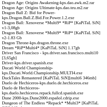
Dragon Age: Origins Awakening-kps.dao.awk.m2.rar
Dragon Age: Origins Ultimate-kps.dao.teu.m2.rar
Dragon Ball Z: Bid for Power-
kps.Dragon.Ball.Z.Bid.For.Power.1.2.exe
Dragon Ball: Xenoverse *Multi9* *RiP* [KaPiTaL SiN]
v1-3,08gb
Dragon Ball: Xenoverse *Multi9* *RiP* [KaPiTaL SiN]
v2-1.83 Gb
Dragon Throne-kps.dragon.throne.exe
Dream *RiP*Multi4* [KaPiTaL SiN] 1.17gb
Driver San Francisco - kps.driver.san.francisco.multi10
[3,65gb]
Driver-kps.driver.spanish.exe
Ducati World Championship-
kps.Ducati.World.Championship.MULTI4.exe
DuckTales Remastered [KaPiTaL SiN][multi6 346mb]
Duelo de Hechiceros-kps.duelo.de.hechiceros.exe
Duelo de Hechiceros-
kps.duelo.hechiceros.repack.fullcd.spanish.exe
Dune 2000-kps.Dune2000.español.cdrip.exe
Dungeon of The Endless *Repack* *Multi3* [KaPiTaL