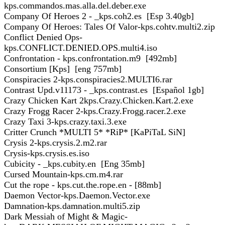
kps.commandos.mas.alla.del.deber.exe
Company Of Heroes 2 - _kps.coh2.es [Esp 3.40gb]
Company Of Heroes: Tales Of Valor-kps.cohtv.multi2.zip
Conflict Denied Ops-
kps.CONFLICT.DENIED.OPS.multi4.iso
Confrontation - kps.confrontation.m9 [492mb]
Consortium [Kps] [eng 757mb]
Conspiracies 2-kps.conspiracies2.MULTI6.rar
Contrast Upd.v11173 - _kps.contrast.es [Español 1gb]
Crazy Chicken Kart 2kps.Crazy.Chicken.Kart.2.exe
Crazy Frogg Racer 2-kps.Crazy.Frogg.racer.2.exe
Crazy Taxi 3-kps.crazy.taxi.3.exe
Critter Crunch *MULTI 5* *RiP* [KaPiTaL SiN]
Crysis 2-kps.crysis.2.m2.rar
Crysis-kps.crysis.es.iso
Cubicity - _kps.cubity.en [Eng 35mb]
Cursed Mountain-kps.cm.m4.rar
Cut the rope - kps.cut.the.rope.en - [88mb]
Daemon Vector-kps.Daemon.Vector.exe
Damnation-kps.damnation.multi5.zip
Dark Messiah of Might & Magic-