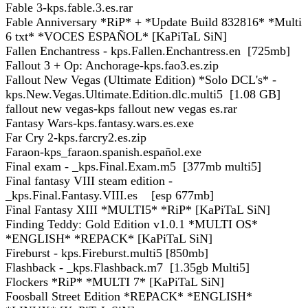
Fable 3-kps.fable.3.es.rar
Fable Anniversary *RiP* + *Update Build 832816* *Multi
6 txt* *VOCES ESPAÑOL* [KaPiTaL SiN]
Fallen Enchantress - kps.Fallen.Enchantress.en [725mb]
Fallout 3 + Op: Anchorage-kps.fao3.es.zip
Fallout New Vegas (Ultimate Edition) *Solo DCL's* -
kps.New.Vegas.Ultimate.Edition.dlc.multi5 [1.08 GB]
fallout new vegas-kps fallout new vegas es.rar
Fantasy Wars-kps.fantasy.wars.es.exe
Far Cry 2-kps.farcry2.es.zip
Faraon-kps_faraon.spanish.español.exe
Final exam - _kps.Final.Exam.m5 [377mb multi5]
Final fantasy VIII steam edition -
_kps.Final.Fantasy.VIII.es [esp 677mb]
Final Fantasy XIII *MULTI5* *RiP* [KaPiTaL SiN]
Finding Teddy: Gold Edition v1.0.1 *MULTI OS*
*ENGLISH* *REPACK* [KaPiTaL SiN]
Fireburst - kps.Fireburst.multi5 [850mb]
Flashback - _kps.Flashback.m7 [1.35gb Multi5]
Flockers *RiP* *MULTI 7* [KaPiTaL SiN]
Foosball Street Edition *REPACK* *ENGLISH*