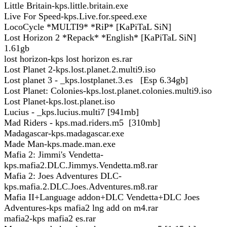
Little Britain-kps.little.britain.exe
Live For Speed-kps.Live.for.speed.exe
LocoCycle *MULTI9* *RiP* [KaPiTaL SiN]
Lost Horizon 2 *Repack* *English* [KaPiTaL SiN]
1.61gb
lost horizon-kps lost horizon es.rar
Lost Planet 2-kps.lost.planet.2.multi9.iso
Lost planet 3 - _kps.lostplanet.3.es [Esp 6.34gb]
Lost Planet: Colonies-kps.lost.planet.colonies.multi9.iso
Lost Planet-kps.lost.planet.iso
Lucius - _kps.lucius.multi7 [941mb]
Mad Riders - kps.mad.riders.m5 [310mb]
Madagascar-kps.madagascar.exe
Made Man-kps.made.man.exe
Mafia 2: Jimmi's Vendetta-
kps.mafia2.DLC.Jimmys.Vendetta.m8.rar
Mafia 2: Joes Adventures DLC-
kps.mafia.2.DLC.Joes.Adventures.m8.rar
Mafia II+Language addon+DLC Vendetta+DLC Joes
Adventures-kps mafia2 lng add on m4.rar
mafia2-kps mafia2 es.rar