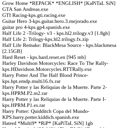
Grow Home *REPACK* *ENGLISH* [KaPiTaL SiN]
GTA San Andreas.exe
GTI Racing-kps.gti.racing.exe
Guitar Hero 3-kps.guitar.hero.3.mejorado.exe
guitar pro 4-kps.gp4.spanish.exe
Half Life 2 -Trilogy- v3 - kps.hl2.trilogy.v3 [1.8gb]
Half Life 2: Trilogy-kps.hl2.trilogy.fx.zip
Half Life Remake: BlackMesa Source - kps.blackmesa
[2.15GB]
Hard Reset - kps.hard.reset.en [945 mb]
Harley Davidson Motorcycles: Race To The Rally-
kps.HDavidson.Motorcycles.RTTRally.exe
Harry Potter And The Half Blood Prince-
kps.hpt.emdp.multi16.fx.rar
Harry Potter y las Reliquias de la Muerte. Parte 2-
kps.HPRM.P2.m2.rar
Harry Potter y las Reliquias de la Muerte. Parte I-
kps.HPRM.P1.es.rar
Harry Potter: Quidditch Copa del Mundo-
KPS.harry.potter.kiddich.spanish.exe
Hatred *Multi9* *RiP* [KaPiTaL SiN] 1gb