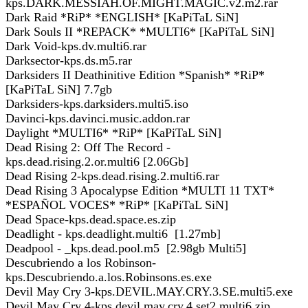
kps.DARK.MESSIAH.OF.MIGHT.MAGIC.v2.m2.rar
Dark Raid *RiP* *ENGLISH* [KaPiTaL SiN]
Dark Souls II *REPACK* *MULTI6* [KaPiTaL SiN]
Dark Void-kps.dv.multi6.rar
Darksector-kps.ds.m5.rar
Darksiders II Deathinitive Edition *Spanish* *RiP*
[KaPiTaL SiN] 7.7gb
Darksiders-kps.darksiders.multi5.iso
Davinci-kps.davinci.music.addon.rar
Daylight *MULTI6* *RiP* [KaPiTaL SiN]
Dead Rising 2: Off The Record -
kps.dead.rising.2.or.multi6 [2.06Gb]
Dead Rising 2-kps.dead.rising.2.multi6.rar
Dead Rising 3 Apocalypse Edition *MULTI 11 TXT*
*ESPAÑOL VOCES* *RiP* [KaPiTaL SiN]
Dead Space-kps.dead.space.es.zip
Deadlight - kps.deadlight.multi6 [1.27mb]
Deadpool - _kps.dead.pool.m5 [2.98gb Multi5]
Descubriendo a los Robinson-
kps.Descubriendo.a.los.Robinsons.es.exe
Devil May Cry 3-kps.DEVIL.MAY.CRY.3.SE.multi5.exe
Devil May Cry 4-kps.devil.may.cry.4.set2.multi6.zip