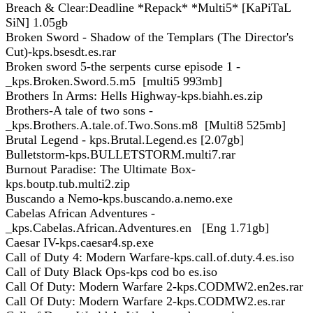
Breach & Clear:Deadline *Repack* *Multi5* [KaPiTaL
SiN] 1.05gb
Broken Sword - Shadow of the Templars (The Director's
Cut)-kps.bsesdt.es.rar
Broken sword 5-the serpents curse episode 1 -
_kps.Broken.Sword.5.m5 [multi5 993mb]
Brothers In Arms: Hells Highway-kps.biahh.es.zip
Brothers-A tale of two sons -
_kps.Brothers.A.tale.of.Two.Sons.m8 [Multi8 525mb]
Brutal Legend - kps.Brutal.Legend.es [2.07gb]
Bulletstorm-kps.BULLETSTORM.multi7.rar
Burnout Paradise: The Ultimate Box-
kps.boutp.tub.multi2.zip
Buscando a Nemo-kps.buscando.a.nemo.exe
Cabelas African Adventures -
_kps.Cabelas.African.Adventures.en [Eng 1.71gb]
Caesar IV-kps.caesar4.sp.exe
Call of Duty 4: Modern Warfare-kps.call.of.duty.4.es.iso
Call of Duty Black Ops-kps cod bo es.iso
Call Of Duty: Modern Warfare 2-kps.CODMW2.en2es.rar
Call Of Duty: Modern Warfare 2-kps.CODMW2.es.rar