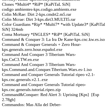
Clones *Multi4* *RiP* [KaPiTaL SiN]
codigo ambientes-kps.codigo.ambients.exe
Colin McRae: Dirt 2-kps.cmdrt2.m5.rar
Colin Mcrae: Dirt 3-kps.dirt3.MULTI5.rar
Color Guardians *Rip* *Multi7* *with Update3* [KaPiTal
SiN] 324mb
Coma Mortuary *INGLES* *RiP* [KaPiTaL SiN]
Command & Conquer 3: La Ira De Kane-kps.cnc.kw.es.iso
Command & Conquer Generals + Zero Hour-
kps.generals.zero.hour.español.exe
Command And Conquer 3 Tiberium Wars-
kps.CnC3.TW.en.exe
Command And Conquer 3 Tiberium Wars-
kps.Command.and.Conquer.Tiberium.Wars.es-1.iso
Command and Conquer Generals Tutorial ripeo v2.1-
kps.cnc.generals.v2.1..exe
Command and Conquer Generals Tutorial ripeo-
kps.cnc.generals.tutorial.ripeo.zip
Command&Conquer: Red Alert 3: Uprising [Kps] [Esp
2.78gb]
Commandos: Mas Alla del Deber-