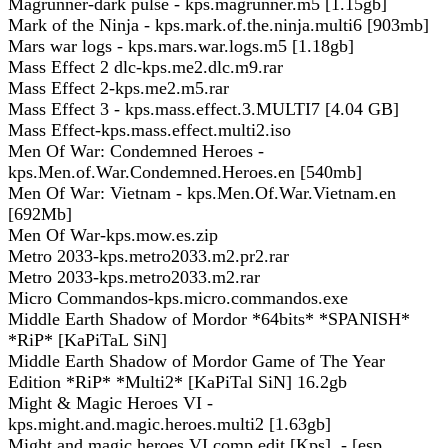
Magrunner-dark pulse - kps.magrunner.m5 [1.15gb]
Mark of the Ninja - kps.mark.of.the.ninja.multi6 [903mb]
Mars war logs - kps.mars.war.logs.m5 [1.18gb]
Mass Effect 2 dlc-kps.me2.dlc.m9.rar
Mass Effect 2-kps.me2.m5.rar
Mass Effect 3 - kps.mass.effect.3.MULTI7 [4.04 GB]
Mass Effect-kps.mass.effect.multi2.iso
Men Of War: Condemned Heroes -
kps.Men.of.War.Condemned.Heroes.en [540mb]
Men Of War: Vietnam - kps.Men.Of.War.Vietnam.en
[692Mb]
Men Of War-kps.mow.es.zip
Metro 2033-kps.metro2033.m2.pr2.rar
Metro 2033-kps.metro2033.m2.rar
Micro Commandos-kps.micro.commandos.exe
Middle Earth Shadow of Mordor *64bits* *SPANISH*
*RiP* [KaPiTaL SiN]
Middle Earth Shadow of Mordor Game of The Year
Edition *RiP* *Multi2* [KaPiTal SiN] 16.2gb
Might & Magic Heroes VI -
kps.might.and.magic.heroes.multi2 [1.63gb]
Might and magic heroes VI comp.edit.[Kps] - [esp