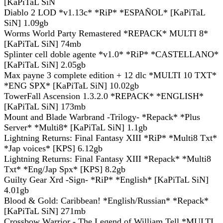
[KaPiTaL SiN
Diablo 2 LOD *v1.13c* *RiP* *ESPAÑOL* [KaPiTaL
SiN] 1.09gb
Worms World Party Remastered *REPACK* MULTI 8*
[KaPiTaL SiN] 74mb
Splinter cell doble agente *v1.0* *RiP* *CASTELLANO*
[KaPiTaL SiN] 2.05gb
Max payne 3 complete edition + 12 dlc *MULTI 10 TXT*
*ENG SPX* [KaPiTaL SiN] 10.02gb
TowerFall Ascension 1.3.2.0 *REPACK* *ENGLISH*
[KaPiTaL SiN] 173mb
Mount and Blade Warbrand -Trilogy- *Repack* *Plus
Server* *Multi8* [KaPiTaL SiN] 1.1gb
Lightning Returns: Final Fantasy XIII *RiP* *Multi8 Txt*
*Jap voices* [KPS] 6.12gb
Lightning Returns: Final Fantasy XIII *Repack* *Multi8
Txt* *Eng/Jap Spx* [KPS] 8.2gb
Guilty Gear Xrd -Sign- *RiP* *English* [KaPiTaL SiN]
4.01gb
Blood & Gold: Caribbean! *English/Russian* *Repack*
[KaPiTaL SiN] 271mb
Crossbow Warrior - The Legend of William Tell *MULTI