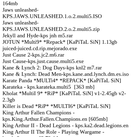
164mb
Jaws unleashed-
KPS.JAWS.UNLEASHED.1.o.2.multi5.ISO
Jaws unleashed-
KPS.JAWS.UNLEASHED.2.o.2.multi5.zip
Jekyll and Hyde-kps jnh m5.rar
JOTUN *Multi9* *Repack* [KaPiTaL SiN] 1.13gb
juiced-juiced.cd.rip.mejorado.exe
Just Cause 2-kps.jc2.m6.rar
Just Cause-kps.just.cause.multi5.exe
Kane & Lynch 2: Dog Days-kps knl2 m7.rar
Kane & Lynch: Dead Men-kps.kane.and.lynch.dm.es.iso
Karate Panda *MULTi4* *REPACK* [KaPiTaL SiN]
Karateka - kps.karateka.multi5 [363 mb]
Kholat *MultiI 9* *RiP* [KaPiTaL SiN] v1-2.45gb v2-
2.3gb
Killer is Dead *RiP* *MULTI6* [KaPiTaL SiN]
King Arthur Fallen Champions -
kps.King.Arthur.Fallen.Champions.en [605mb]
King Arthur II - Dead Legions - kps.ka2.dead.legions.en
King Arthur II The Role - Playing Wargame -