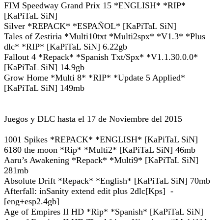
FIM Speedway Grand Prix 15 *ENGLISH* *RIP*
[KaPiTaL SiN]
Silver *REPACK* *ESPAÑOL* [KaPiTaL SiN]
Tales of Zestiria *Multi10txt *Multi2spx* *V1.3* *Plus
dlc* *RIP* [KaPiTaL SiN] 6.22gb
Fallout 4 *Repack* *Spanish Txt/Spx* *V1.1.30.0.0*
[KaPiTaL SiN] 14.9gb
Grow Home *Multi 8* *RIP* *Update 5 Applied*
[KaPiTaL SiN] 149mb
Juegos y DLC hasta el 17 de Noviembre del 2015
1001 Spikes *REPACK* *ENGLISH* [KaPiTaL SiN]
6180 the moon *Rip* *Multi2* [KaPiTaL SiN] 46mb
Aaru’s Awakening *Repack* *Multi9* [KaPiTaL SiN]
281mb
Absolute Drift *Repack* *English* [KaPiTaL SiN] 70mb
Afterfall: inSanity extend edit plus 2dlc[Kps] -
[eng+esp2.4gb]
Age of Empires II HD *Rip* *Spanish* [KaPiTaL SiN]