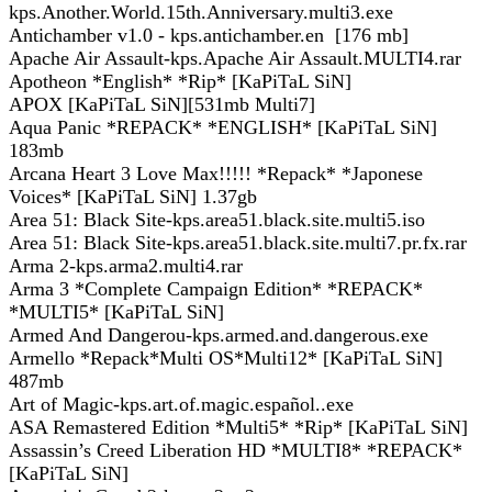
kps.Another.World.15th.Anniversary.multi3.exe
Antichamber v1.0 - kps.antichamber.en [176 mb]
Apache Air Assault-kps.Apache Air Assault.MULTI4.rar
Apotheon *English* *Rip* [KaPiTaL SiN]
APOX [KaPiTaL SiN][531mb Multi7]
Aqua Panic *REPACK* *ENGLISH* [KaPiTaL SiN]
183mb
Arcana Heart 3 Love Max!!!!! *Repack* *Japonese
Voices* [KaPiTaL SiN] 1.37gb
Area 51: Black Site-kps.area51.black.site.multi5.iso
Area 51: Black Site-kps.area51.black.site.multi7.pr.fx.rar
Arma 2-kps.arma2.multi4.rar
Arma 3 *Complete Campaign Edition* *REPACK*
*MULTI5* [KaPiTaL SiN]
Armed And Dangerou-kps.armed.and.dangerous.exe
Armello *Repack*Multi OS*Multi12* [KaPiTaL SiN]
487mb
Art of Magic-kps.art.of.magic.español..exe
ASA Remastered Edition *Multi5* *Rip* [KaPiTaL SiN]
Assassin’s Creed Liberation HD *MULTI8* *REPACK*
[KaPiTaL SiN]