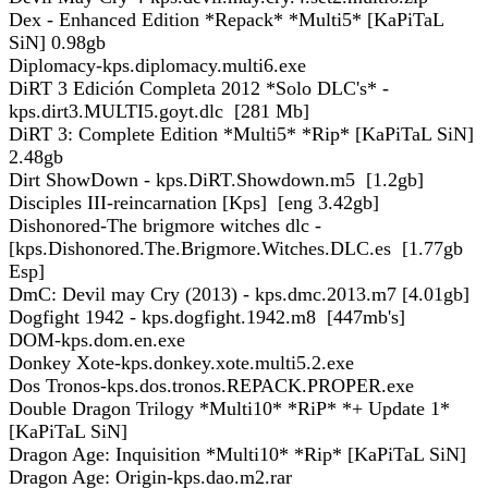
Dex - Enhanced Edition *Repack* *Multi5* [KaPiTaL
SiN] 0.98gb
Diplomacy-kps.diplomacy.multi6.exe
DiRT 3 Edición Completa 2012 *Solo DLC's* -
kps.dirt3.MULTI5.goyt.dlc [281 Mb]
DiRT 3: Complete Edition *Multi5* *Rip* [KaPiTaL SiN]
2.48gb
Dirt ShowDown - kps.DiRT.Showdown.m5 [1.2gb]
Disciples III-reincarnation [Kps] [eng 3.42gb]
Dishonored-The brigmore witches dlc -
[kps.Dishonored.The.Brigmore.Witches.DLC.es [1.77gb
Esp]
DmC: Devil may Cry (2013) - kps.dmc.2013.m7 [4.01gb]
Dogfight 1942 - kps.dogfight.1942.m8 [447mb's]
DOM-kps.dom.en.exe
Donkey Xote-kps.donkey.xote.multi5.2.exe
Dos Tronos-kps.dos.tronos.REPACK.PROPER.exe
Double Dragon Trilogy *Multi10* *RiP* *+ Update 1*
[KaPiTaL SiN]
Dragon Age: Inquisition *Multi10* *Rip* [KaPiTaL SiN]
Dragon Age: Origin-kps.dao.m2.rar