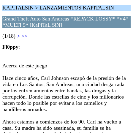
KAPITALSIN > LANZAMIENTOS KAPITALSIN
Grand Theft Auto San Andreas *REPACK LOSSY* *V4*
*MULTI 5* [KaPiTaL SiN]
(1/18)
>
>>
Fl0ppy
:
Acerca de este juego
Hace cinco años, Carl Johnson escapó de la presión de la
vida en Los Santos, San Andreas, una ciudad desgarrada
por los enfrentamientos entre bandas, las drogas y la
corrupción. Donde las estrellas de cine y los millonarios
hacen todo lo posible por evitar a los camellos y
pandilleros armados.
Ahora estamos a comienzos de los 90. Carl ha vuelto a
casa. Su madre ha sido asesinada, su familia se ha