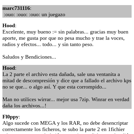
marc731116
:
:ouo: :ouo: :ouo: un juegazo
Hood
:
Excelente, muy bueno := sin palabras... gracias muy buen
aporte, me gusta por que no pesa mucho y trae la voces,
radios y efectos... todo... y sin tanto peso.
Saludos y Bendiciones...
Hood
:
La 2 parte el archivo esta dañada, sale una ventanita a
mitad de descompresión y dice que a fallado el archivo kps
no se que... o algo así. Y que esta corrompido...
Man no utilices wirrar... mejor usa 7zip. Winrar en verdad
daña los archivos...!
Fl0ppy
:
Algo sucede con MEGA y los RAR, no debe desencriptar
correctamente los ficheros, te subo la parte 2 en 1fichier