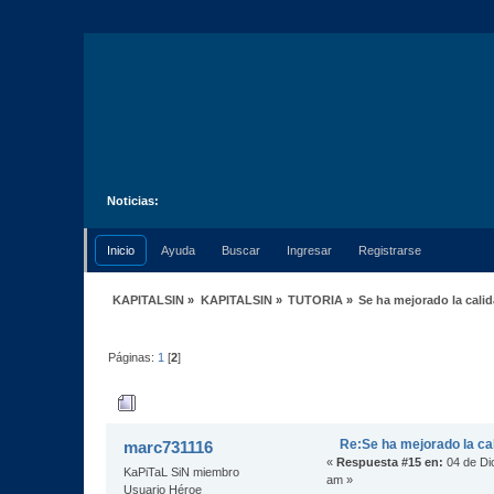
Noticias:
Inicio
Ayuda
Buscar
Ingresar
Registrarse
KAPITALSIN
»
KAPITALSIN
»
TUTORIA
»
Se ha mejorado la calid
Páginas:
1
[
2
]
Autor
Tema: Se ha mejorado la calidad 
Re:Se ha mejorado la cal
marc731116
«
Respuesta #15 en:
04 de Di
KaPiTaL SiN miembro
am »
Usuario Héroe