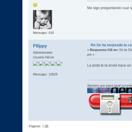
Me sigo preguntando cual s
Mensajes: 630
Re:Se ha mejorado la cal
Fl0ppy
«
Respuesta #16 en:
04 de Di
Administrador
pm »
Usuario Héroe
La pista te la envié hace u
Mensajes: 10529
Siempre que pasa igual sucede
Páginas:
1
[
2
]