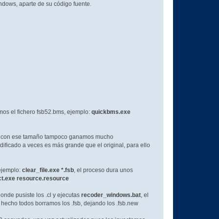
indows, aparte de su código fuente.
os el fichero fsb52.bms, ejemplo:
quickbms.exe
8kb, con ese tamaño tampoco ganamos mucho
ificado a veces es más grande que el original, para ello
 ejemplo:
clear_file.exe *.fsb
, el proceso dura unos
ct.exe resource.resource
onde pusiste los .cl y ejecutas
recoder_windows.bat
, el
 hecho todos borramos los .fsb, dejando los .fsb.new