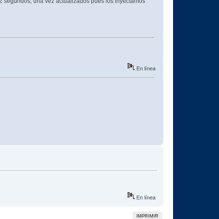
1-2 segundos, una vez actualizados pues los inyectamos
En línea
En línea
IMPRIMIR