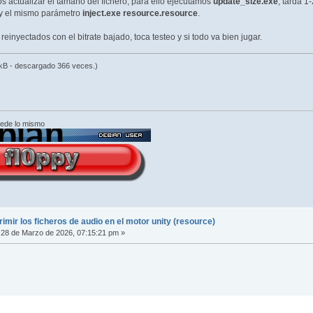
 actualizar el tamaño del fichero, para ello ejecutamos
update_size.exe
, tarda 
s y el mismo parámetro
inject.exe resource.resource
.
reinyectados con el bitrate bajado, toca testeo y si todo va bien jugar.
kB - descargado 366 veces.)
cede lo mismo
ir los ficheros de audio en el motor unity (resource)
28 de Marzo de 2026, 07:15:21 pm »