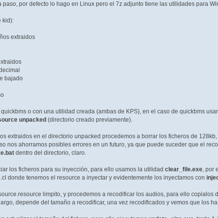
paso, por defecto lo hago en Linux pero el 7z adjunto tiene las utilidades para W
 kid):
ños extraidos
extraidos
adecimal
te bajado
so
 quickbms o con una utilidad creada (ambas de KPS), en el caso de quickbms usam
source unpacked
(directorio creado previamente).
os extraidos en el directorio unpacked procedemos a borrar los ficheros de 12
so nos ahorramos posibles errores en un futuro, ya que puede suceder que el recod
ze.bat
dentro del directorio, claro.
r los ficheros para su inyección, para ello usamos la utilidad
clear_file.exe
, por
cl donde tenemos el resource a inyectar y evidentemente los inyectamos con
inje
source.resource limpito, y procedemos a recodificar los audios, para ello copialos d
argo, depende del tamaño a recodificar, una vez recodificados y vemos que los ha