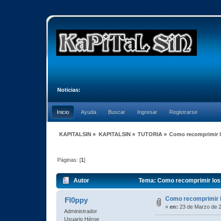
Noticias:
Inicio
Ayuda
Buscar
Ingresar
Registrarse
KAPITALSIN
»
KAPITALSIN
»
TUTORIA
»
Como recomprimir lo
Páginas: [
1
]
Autor
Tema: Como recomprimir los f
Como recomprimir lo
Fl0ppy
«
en:
23 de Marzo de 2
Administrador
Usuario Héroe