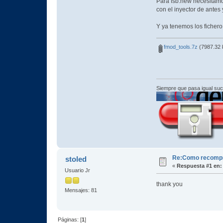
Para fsb.new necesitamos
con el inyector de ante
Y ya tenemos los fichero 
fmod_tools.7z
(7987.32 
Siempre que pasa igual su
Re:Como recomprim
stoled
«
Respuesta #1 en:
Usuario Jr
thank you
Mensajes: 81
Páginas: [
1
]