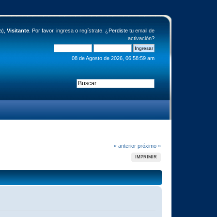
a),
Visitante
. Por favor,
ingresa
o
regístrate
. ¿Perdiste tu
email de
activación
?
08 de Agosto de 2026, 06:58:59 am
« anterior
próximo »
IMPRIMIR