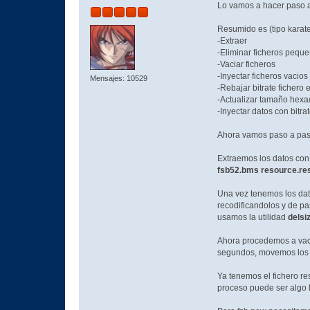
Lo vamos a hacer paso a 
Resumido es (tipo karate
-Extraer
-Eliminar ficheros peque
-Vaciar ficheros
-Inyectar ficheros vacios
Mensajes: 10529
-Rebajar bitrate fichero 
-Actualizar tamaño hex
-Inyectar datos con bitra
Ahora vamos paso a pa
Extraemos los datos con
fsb52.bms resource.re
Una vez tenemos los dat
recodificandolos y de pa
usamos la utilidad
delsi
Ahora procedemos a vacia
segundos, movemos los .
Ya tenemos el fichero re
proceso puede ser algo l