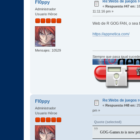
Re:Webs de juegos 
Fl0ppy
«
Respuesta #47 en:
18
Administrador
11:11:16 pm »
Usuario Héroe
Web de R GOG FAN, o sea
https://appnetica.com/
Mensajes: 10529
Siempre que pasa igual sucede
Re:Webs de juegos 
Fl0ppy
«
Respuesta #48 en:
25
Administrador
pm »
Usuario Héroe
Quote (selected)
GOG-Games.to is now priva