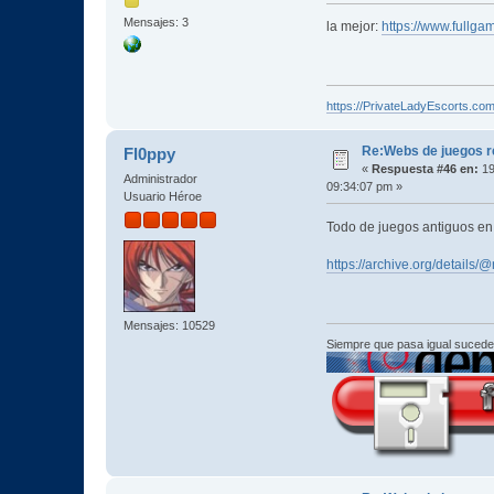
Mensajes: 3
la mejor:
https://www.fullga
https://PrivateLadyEscorts.co
Re:Webs de juegos 
Fl0ppy
«
Respuesta #46 en:
19
Administrador
09:34:07 pm »
Usuario Héroe
Todo de juegos antiguos en
https://archive.org/details
Mensajes: 10529
Siempre que pasa igual sucede