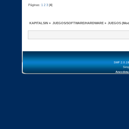
Páginas:
1
2
3
[
4
]
KAPITALSIN
»
JUEGOS/SOFTWARE/HARDWARE
»
JUEGOS
(Mod
SMF 2.0.1
Simp
Anecdota