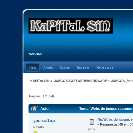
Noticias:
Inicio
Ayuda
Buscar
Ingresar
Registrarse
KAPITALSIN
»
JUEGOS/SOFTWARE/HARDWARE
»
JUEGOS
(Mod
Páginas:
1
2
3
[
4
]
Autor
Tema: Webs de juegos recomen
Re:Webs de juegos 
yacruz1up
«
Respuesta #45 en:
04
Novato
pm »