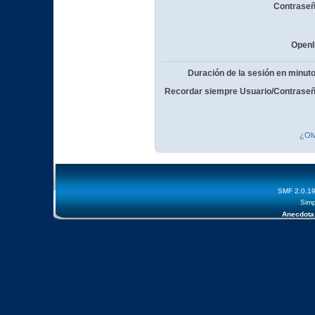
Contraseñ
OpenI
Duración de la sesión en minut
Recordar siempre Usuario/Contraseñ
¿Olv
SMF 2.0.1
Simp
Anecdota