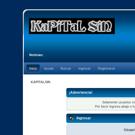
Noticias:
Inicio
Ayuda
Buscar
Ingresar
Registrarse
KAPITALSIN
¡Advertencia!
Solamente usuarios re
Por favor ingresa abajo o h
Ingresar
Usuari