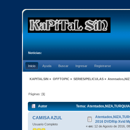
Noticias:
Inicio
Ayuda
Buscar
Ingresar
Registrarse
KAPITALSIN
»
OFFTOPIC
»
SERIES/PELICULAS
»
Atentados,NI
Páginas: [
1
]
Autor
Tema: Atentados,NIZA,TURQUIA
Atentados,NIZA,TU
CAMISA AZUL
2016 DVDRip Xvid M
Usuario Completo
«
en:
12 de Agosto de 2016, 08