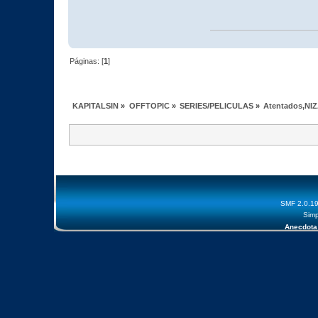
Páginas: [
1
]
KAPITALSIN
»
OFFTOPIC
»
SERIES/PELICULAS
»
Atentados,NI
SMF 2.0.1
Simp
Anecdota