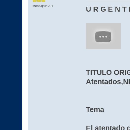
Mensajes: 201
U R G E N T 
TITULO ORI
Atentados,
Tema
El atentado d