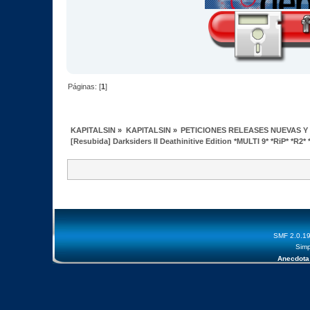
Páginas: [
1
]
KAPITALSIN
»
KAPITALSIN
»
PETICIONES RELEASES NUEVAS Y
[Resubida] Darksiders II Deathinitive Edition *MULTI 9* *RiP* *R2* *
SMF 2.0.1
Simp
Anecdota