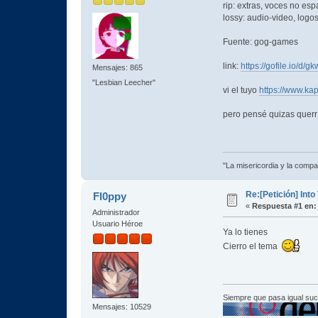
rip: extras, voces no es
lossy: audio-video, logos
Fuente: gog-games
link:
https://gofile.io/d/g
Mensajes: 865
"Lesbian Leecher"
vi el tuyo
https://www.k
pero pensé quizas querrí
"La misericordia y la compas
Re:[Petición] Int
Fl0ppy
«
Respuesta #1 en:
Administrador
Usuario Héroe
Ya lo tienes
Cierro el tema
Siempre que pasa igual su
Mensajes: 10529