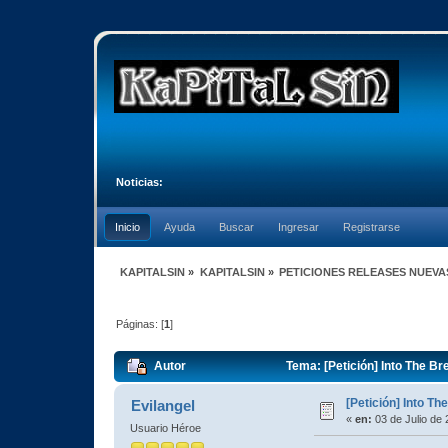
Noticias:
Inicio
Ayuda
Buscar
Ingresar
Registrarse
KAPITALSIN
»
KAPITALSIN
»
PETICIONES RELEASES NUEVA
Páginas: [
1
]
Autor
Tema: [Petición] Into The B
[Petición] Into Th
Evilangel
«
en:
03 de Julio de 
Usuario Héroe