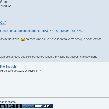
pañolas
 creditos.
kw1dP
apitalsin.com/forum/index.php?topic=3152.msg15609#msg15609
as actualizarlo.
no recordaba que pesase tanto. A menos que sean extras.
ión son virtudes que solo los fuertes tienen el privilegio de poseer. Y yo soy fuerte"
o The Breach
03 de Julio de 2024, 06:06:50 pm »
cede lo mismo