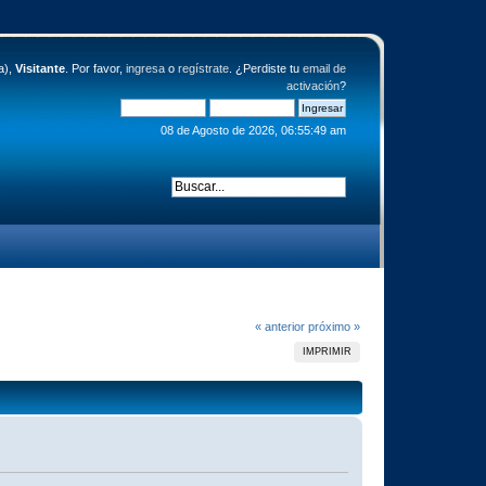
a),
Visitante
. Por favor,
ingresa
o
regístrate
. ¿Perdiste tu
email de
activación
?
08 de Agosto de 2026, 06:55:49 am
« anterior
próximo »
IMPRIMIR