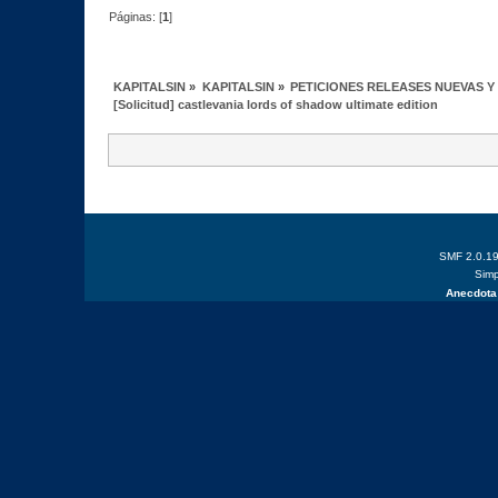
Páginas: [
1
]
KAPITALSIN
»
KAPITALSIN
»
PETICIONES RELEASES NUEVAS Y
[Solicitud] castlevania lords of shadow ultimate edition
SMF 2.0.1
Simp
Anecdota