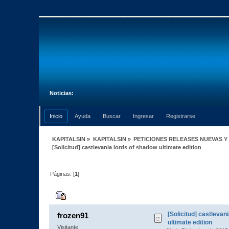
Noticias:
Inicio
Ayuda
Buscar
Ingresar
Registrarse
KAPITALSIN
»
KAPITALSIN
»
PETICIONES RELEASES NUEVAS Y
[Solicitud] castlevania lords of shadow ultimate edition
Páginas: [
1
]
Autor
Tema: [Solicitud] castlevania lo
[Solicitud] castlevan
frozen91
ultimate edition
Visitante