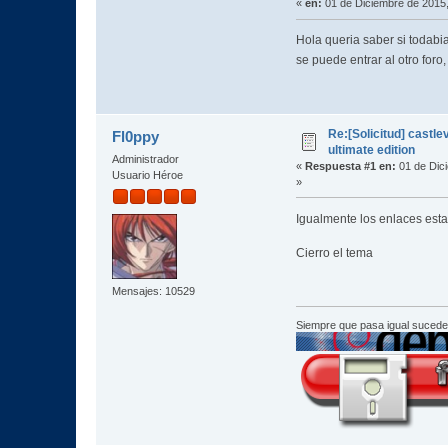
«
en:
01 de Diciembre de 2015,
Hola queria saber si todabi
se puede entrar al otro for
Re:[Solicitud] castle
Fl0ppy
ultimate edition
Administrador
«
Respuesta #1 en:
01 de Dic
Usuario Héroe
»
Igualmente los enlaces est
Cierro el tema
Mensajes: 10529
Siempre que pasa igual sucede