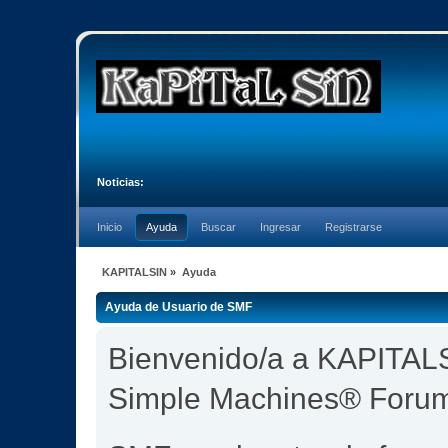
Noticias:
Inicio
Ayuda
Buscar
Ingresar
Registrarse
KAPITALSIN
»
Ayuda
Ayuda de Usuario de SMF
Bienvenido/a a KAPITALS
Simple Machines® Foru