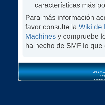
características más p
Para más información ac
favor consulte la
Wiki de
Machines
y compruebe l
ha hecho de SMF lo que 
SMF 2.0.1
Simp
Anecdota