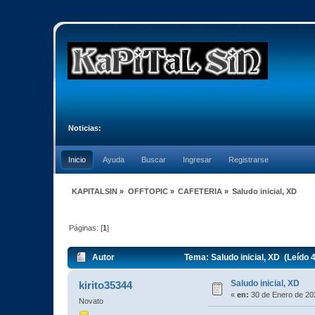
Noticias:
Inicio
Ayuda
Buscar
Ingresar
Registrarse
KAPITALSIN
»
OFFTOPIC
»
CAFETERIA
»
Saludo inicial, XD
Páginas: [
1
]
Autor
Tema: Saludo inicial, XD (Leído 
Saludo inicial, XD
kirito35344
«
en:
30 de Enero de 20
Novato