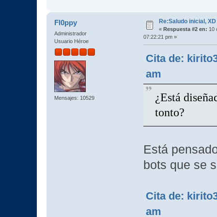
Re:Saludo inicial, XD
Fl0ppy
«
Respuesta #2 en:
10 
Administrador
07:22:21 pm »
Usuario Héroe
Cita de: kirit
am
¿Está diseñad
Mensajes: 10529
tonto?
Está pensado
bots que se sa
Cita de: kirit
am