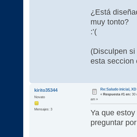
¿Está diseñad
muy tonto?
:'(
(Disculpen si
esta seccion d
Re:Saludo inicial, XD
kirito35344
«
Respuesta #1 en:
30 
Novato
am »
Mensajes: 3
Ya que estoy
preguntar por