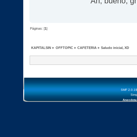
Ah, bueno, gr
Páginas: [
1
]
KAPITALSIN
»
OFFTOPIC
»
CAFETERIA
»
Saludo inicial, XD
SMF 2.0.1
Simp
Anecdota