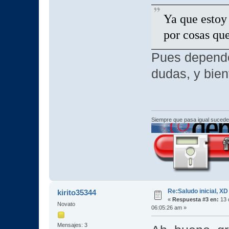
Ya que estoy
por cosas que
Pues depende
dudas, y bie
Siempre que pasa igual sucede
Re:Saludo inicial, XD
kirito35344
«
Respuesta #3 en:
13 
Novato
06:05:26 am »
Mensajes: 3