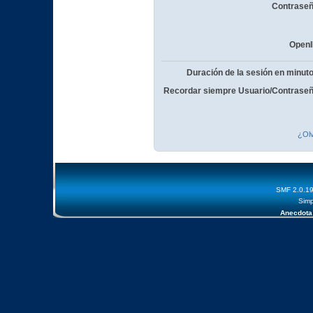
Contraseñ
OpenI
Duración de la sesión en minut
Recordar siempre Usuario/Contraseñ
¿Olv
SMF 2.0.1
Simp
Anecdota