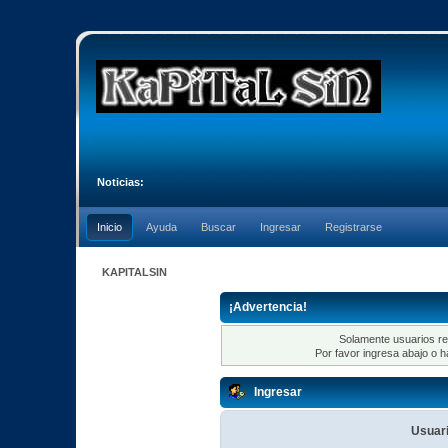
Noticias:
Inicio
Ayuda
Buscar
Ingresar
Registrarse
KAPITALSIN
¡Advertencia!
Solamente usuarios re
Por favor ingresa abajo o h
Ingresar
Usuari