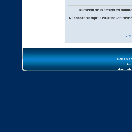
Duración de la sesión en minut
Recordar siempre Usuario/Contraseñ
¿Olv
SMF 2.0.1
Simp
Anecdota