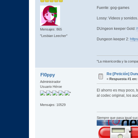
Fuente: gog-games
Lossy: Videos y sonidos.
DUngeon keeper Gold:
Mensajes: 865
"Lesbian Leecher"
Dungeon keeper 2:
https
"La misericordia y la compas
Re:[Petición] Dun
Fl0ppy
«
Respuesta #1 en:
Administrador
Usuario Héroe
El ahorro es muy poco, t
al codec original, los 
Mensajes: 10529
Siempre que pasa igual su