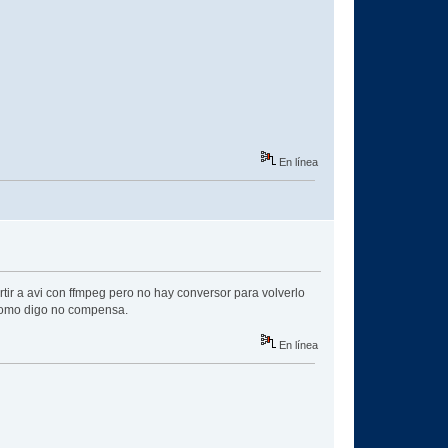
En línea
ir a avi con ffmpeg pero no hay conversor para volverlo
 como digo no compensa.
En línea