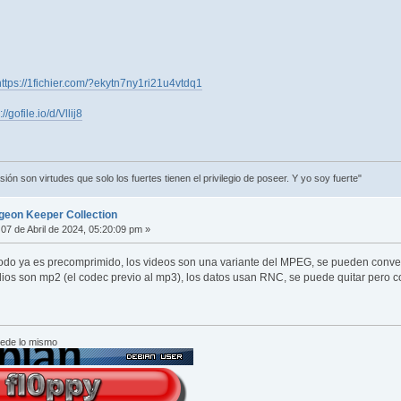
https://1fichier.com/?ekytn7ny1ri21u4vtdq1
://gofile.io/d/Vllij8
ión son virtudes que solo los fuertes tienen el privilegio de poseer. Y yo soy fuerte"
geon Keeper Collection
07 de Abril de 2024, 05:20:09 pm »
odo ya es precomprimido, los videos son una variante del MPEG, se pueden convert
audios son mp2 (el codec previo al mp3), los datos usan RNC, se puede quitar pero
cede lo mismo