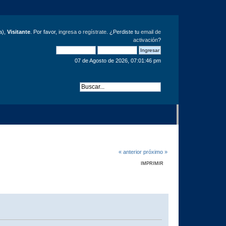
a),
Visitante
. Por favor,
ingresa
o
regístrate
. ¿Perdiste tu
email de
activación
?
07 de Agosto de 2026, 07:01:46 pm
« anterior
próximo »
IMPRIMIR