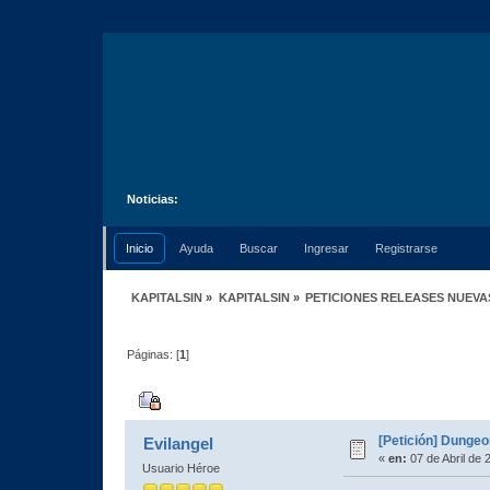
Noticias:
Inicio
Ayuda
Buscar
Ingresar
Registrarse
KAPITALSIN
»
KAPITALSIN
»
PETICIONES RELEASES NUEVA
Páginas: [
1
]
Autor
Tema: [Petición] Dungeon Ke
[Petición] Dungeo
Evilangel
«
en:
07 de Abril de 
Usuario Héroe