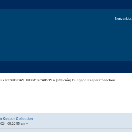
Bienvenido(
S Y RESUBIDAS JUEGOS CAIDOS
»
[Petición] Dungeon Keeper Collection
eper Collection (Leído 1918 veces)
n Keeper Collection
2024, 08:20:55 am »