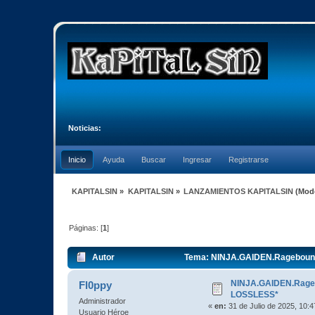
Noticias:
Inicio
Ayuda
Buscar
Ingresar
Registrarse
KAPITALSIN
»
KAPITALSIN
»
LANZAMIENTOS KAPITALSIN
(Mod
Páginas: [
1
]
Autor
Tema: NINJA.GAIDEN.Ragebound
NINJA.GAIDEN.Rage
Fl0ppy
LOSSLESS*
Administrador
«
en:
31 de Julio de 2025, 10:
Usuario Héroe