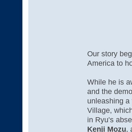
Our story be
America to hon
While he is a
and the demo
unleashing a 
Village, whic
in Ryu's abse
Kenji Mozu
,