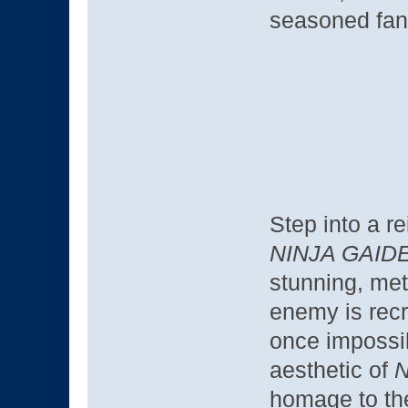
seasoned fan
Step into a r
NINJA GAID
stunning, met
enemy is recr
once impossib
aesthetic of
N
homage to th