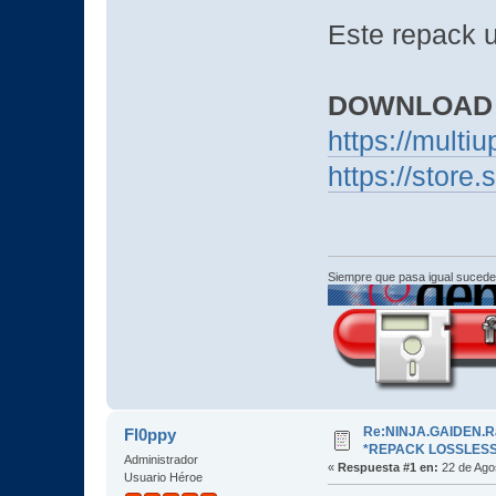
Este repack 
DOWNLOAD
https://mult
https://sto
Siempre que pasa igual sucede
Re:NINJA.GAIDEN.Ra
Fl0ppy
*REPACK LOSSLESS
Administrador
«
Respuesta #1 en:
22 de Agos
Usuario Héroe