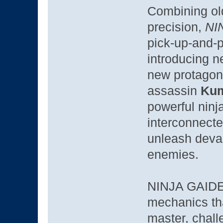
Combining ol
precision,
NI
pick-up-and-pl
introducing n
new protagoni
assassin
Kum
powerful ninj
interconnecte
unleash devas
enemies.
NINJA GAIDE
mechanics tha
master, chall