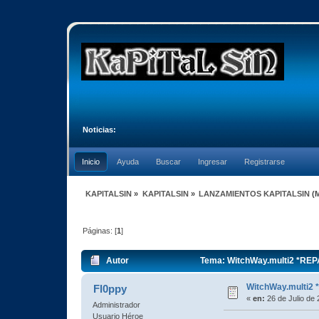
Noticias:
Inicio
Ayuda
Buscar
Ingresar
Registrarse
KAPITALSIN
»
KAPITALSIN
»
LANZAMIENTOS KAPITALSIN
(
Páginas: [
1
]
Autor
Tema: WitchWay.multi2 *REP
WitchWay.multi2
Fl0ppy
«
en:
26 de Julio de 
Administrador
Usuario Héroe