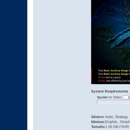
System Requirements
Spoiler
for
Hiden
:
Género:
Indie, Strategy
Idiomas:
English, Simpli
Tamaño:
1.06 GB // RA