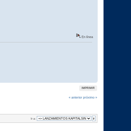
En línea
IMPRIMIR
« anterior
próximo »
Ir a: