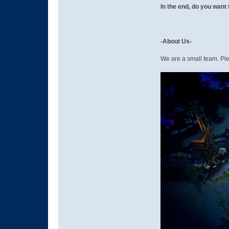
In the end, do you want 
-About Us-
We are a small team. 