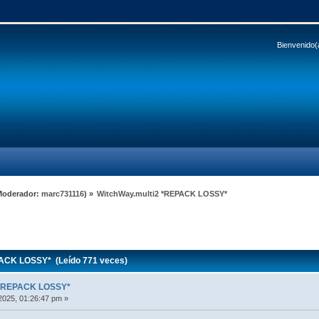
Bienvenido(
Moderador:
marc731116
) »
WitchWay.multi2 *REPACK LOSSY*
ACK LOSSY* (Leído 771 veces)
 *REPACK LOSSY*
2025, 01:26:47 pm »