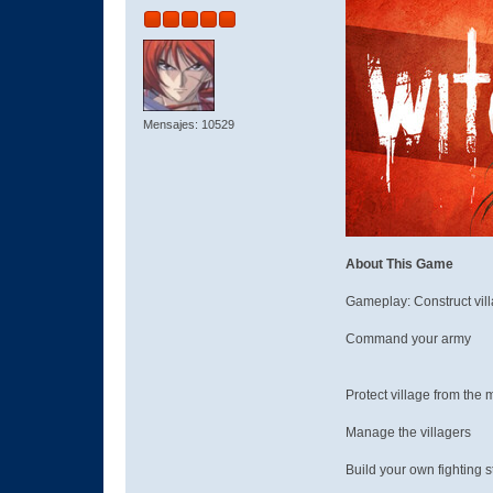
Mensajes: 10529
About This Game
Gameplay: Construct vil
Command your army
Protect village from the 
Manage the villagers
Build your own fighting s