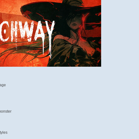
lage
monster
tyles