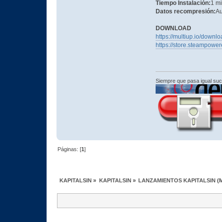
Tiempo Instalación:
1 m
Datos recompresión:
Au
DOWNLOAD
https://multiup.io/dow
https://store.steampow
Siempre que pasa igual su
Páginas: [
1
]
KAPITALSIN
»
KAPITALSIN
»
LANZAMIENTOS KAPITALSIN
(