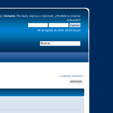
a),
Visitante
. Por favor,
ingresa
o
regístrate
. ¿Perdiste tu
email de
activación
?
08 de Agosto de 2026, 05:50:42 pm
« anterior
próximo »
IMPRIMIR