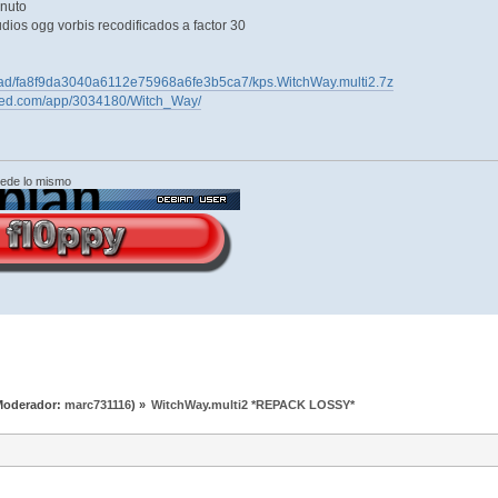
inuto
dios ogg vorbis recodificados a factor 30
nload/fa8f9da3040a6112e75968a6fe3b5ca7/kps.WitchWay.multi2.7z
ered.com/app/3034180/Witch_Way/
cede lo mismo
Moderador:
marc731116
) »
WitchWay.multi2 *REPACK LOSSY*