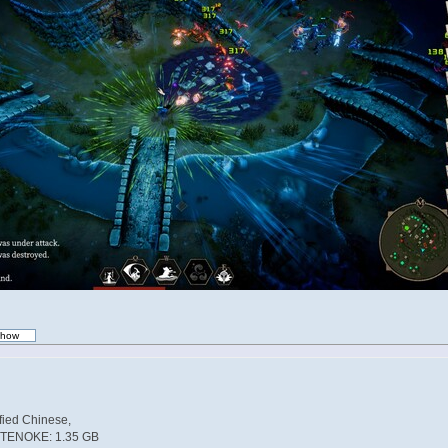
fied Chinese,
R TENOKE: 1.35 GB