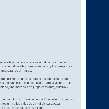
, ofrece la experiencia cinematográfica más intensa
no arsenal de alta potencia de fuego y los transporta a
tá amenazando al mundo.
ores utilizan tecnología sofisticada, potencia de fuego
y la comunicación son esenciales para la victoria. Este
unidad, una mecánica de juego constante, adictiva y
endo rifles de asalto con miras láser, minas claymore,
 nocturna y los trajes de camuflaje para pasar
que puedan cumplir con su misión