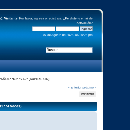
a),
Visitante
. Por favor,
ingresa
o
regístrate
. ¿Perdiste tu
email de
activación
?
07 de Agosto de 2026, 06:20:26 pm
AÑOL* *R2* *V1.7* [KaPiTaL SiN]
« anterior
próximo »
IMPRIMIR
11774 veces)