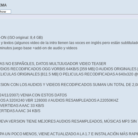
TEMA
ON (iSO original: 8,4 GB)
 y textos (algunos video de la intro tienen las voces en inglés pero están subtitulad
 minutos juego base +add-on de audio y videos
MAS NO ESPAÑOLES, DATOS MULTIJUGADOR VIDEO TEASER
IOS RECODIFICADOS OGG VORBIS 64KB/S [359 MB] O AUDIOS ORIGINALES [
ICULAS ORIGINALES [811.5 MB] O PELICULAS RECODIFICADAS A 640x320 @
SION CON LOS AUDIOS Y VIDEOS RECODIFICADOS SUMAN UN TOTAL DE 2,08 
24/11/2007) VENIA CON ESTOS DATOS
OS A 320X240 VBR 128000 // AUDIOS RESAMPLEADOS A 22050KHZ
ERTIDAS A AAC 33 KB/S
TIDAS A AAC 34 KB/S
UEVA VERSION TIENE MEJORES AUDIOS RESAMPLEADOS, MÚSICAS MP3 SIN 
 UN POCO MENOS, VIENE ACTUALIZADO A LA 1.7 E INSTALACIÓN MÁS RAP