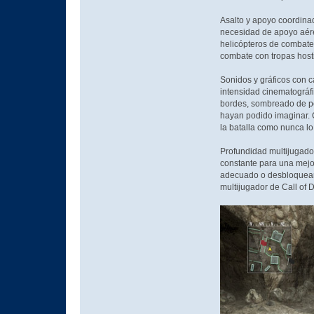
Asalto y apoyo coordinad
necesidad de apoyo aéreo
helicópteros de combate
combate con tropas hosti
Sonidos y gráficos con c
intensidad cinematográfi
bordes, sombreado de per
hayan podido imaginar. C
la batalla como nunca l
Profundidad multijugador
constante para una mejor
adecuado o desbloquear 
multijugador de Call of 