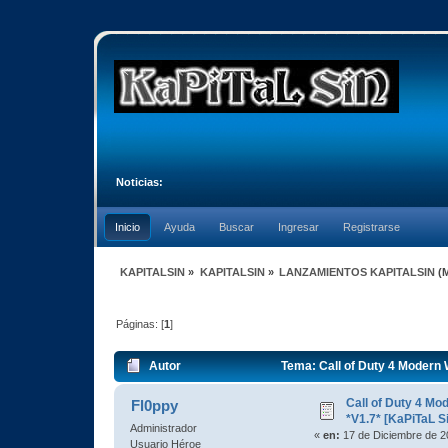
Noticias:
Inicio
Ayuda
Buscar
Ingresar
Registrarse
KAPITALSIN
»
KAPITALSIN
»
LANZAMIENTOS KAPITALSIN
(
Páginas: [
1
]
Autor
Tema: Call of Duty 4 Modern
Call of Duty 4 M
Fl0ppy
*V1.7* [KaPiTaL S
Administrador
«
en:
17 de Diciembre de 2
Usuario Héroe