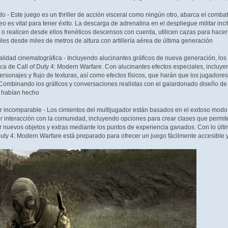
o - Este juego es un thriller de acción visceral como ningún otro, abarca el comba
 es vital para tener éxito. La descarga de adrenalina en el despliegue militar in
 o realicen desde ellos frenéticos descensos con cuerda, utilicen cazas para hac
les desde miles de metros de altura con artillería aérea de última generación
alidad cinematográfica - Incluyendo alucinantes gráficos de nueva generación, los
ca de Call of Duty 4: Modern Warfare. Con alucinantes efectos especiales, incluy
sonajes y flujo de texturas, así como efectos físicos, que harán que los jugadores
ombinando los gráficos y conversaciones realistas con el galardonado diseño de s
o habían hecho
 incomparable - Los cimientos del multijugador están basados en el exitoso modo 
 interacción con la comunidad, incluyendo opciones para crear clases que permite
nuevos objetos y extras mediante los puntos de experiencia ganados. Con lo últi
Duty 4: Modern Warfare está preparado para ofrecer un juego fácilmente accesible 