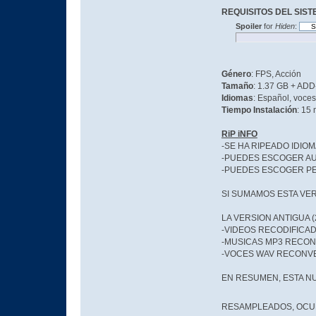
REQUISITOS DEL SIS
Spoiler
for
Hiden
:
Género
: FPS, Acción
Tamaño
: 1.37 GB + ADD-
Idiomas
: Español, voces
Tiempo Instalación
: 15
RiP iNFO
-SE HA RIPEADO IDIO
-PUEDES ESCOGER AUD
-PUEDES ESCOGER PEL
SI SUMAMOS ESTA VER
LA VERSION ANTIGUA (
-VIDEOS RECODIFICAD
-MUSICAS MP3 RECONV
-VOCES WAV RECONVER
EN RESUMEN, ESTA N
RESAMPLEADOS, OCUPA