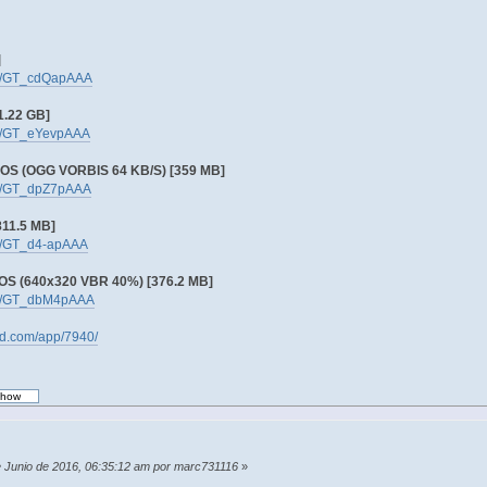
]
m/f/GT_cdQapAAA
.22 GB]
m/f/GT_eYevpAAA
S (OGG VORBIS 64 KB/S) [359 MB]
m/f/GT_dpZ7pAAA
11.5 MB]
/f/GT_d4-apAAA
S (640x320 VBR 40%) [376.2 MB]
m/f/GT_dbM4pAAA
ed.com/app/7940/
de Junio de 2016, 06:35:12 am por marc731116
»