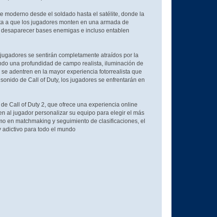
te moderno desde el soldado hasta el satélite, donde la
cita a que los jugadores monten en una armada de
er desaparecer bases enemigas e incluso entablen
 jugadores se sentirán completamente atraídos por la
endo una profundidad de campo realista, iluminación de
 se adentren en la mayor experiencia fotorrealista que
onido de Call of Duty, los jugadores se enfrentarán en
de Call of Duty 2, que ofrece una experiencia online
n al jugador personalizar su equipo para elegir el más
mo en matchmaking y seguimiento de clasificaciones, el
y adictivo para todo el mundo