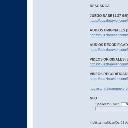
DESCARGA
JUEGO BASE [1.37 GB
https://buzzheavier.co
AUDIOS ORIGINALES [1
https://buzzheavier.co
AUDIOS RECODIFICADO
https://buzzheavier.co
VIDEOS ORIGINALES [8
https://buzzheavier.com
VIDEOS RECODIFICADO
https://buzzheavier.co
http://store.steampower
NFO
Spoiler
for
Hiden
:
«
Última modificación: 03 