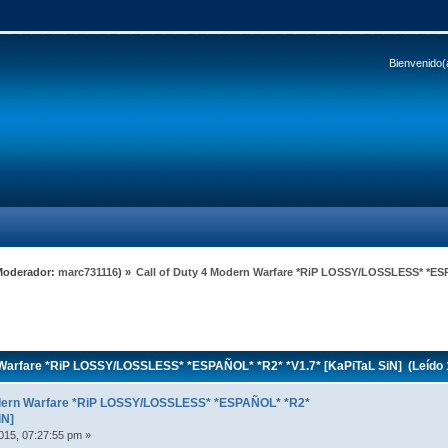
Bienvenido(
Moderador:
marc731116
) »
Call of Duty 4 Modern Warfare *RiP LOSSY/LOSSLESS* *ESP
 Warfare *RiP LOSSY/LOSSLESS* *ESPAÑOL* *R2* *V1.7* [KaPiTaL SiN] (Leído 
odern Warfare *RiP LOSSY/LOSSLESS* *ESPAÑOL* *R2*
iN]
015, 07:27:55 pm »