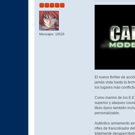
Mensajes: 10529
El nuevo thriller de acc
jamás vista hasta la fec
los lugares más conflic
Como marine de los E.E.U.
superior y ataques coord
título épico también inc
personalizable.
Auténtico armamento ava
rifles de francotirador 
totalmente desapercibid