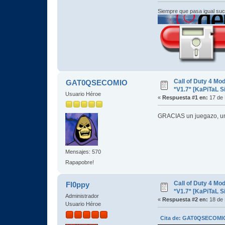
Siempre que pasa igual su
Call of Duty 4 M
GAT0QSECOMIO
*V1.7* [KaPiTaL S
Usuario Héroe
«
Respuesta #1 en:
17 de 
GRACIAS un juegazo, un
Mensajes: 570
Rapapobre!
Call of Duty 4 M
Fl0ppy
*V1.7* [KaPiTaL S
Administrador
«
Respuesta #2 en:
18 de 
Usuario Héroe
Cita de: GAT0QSECOMIO 