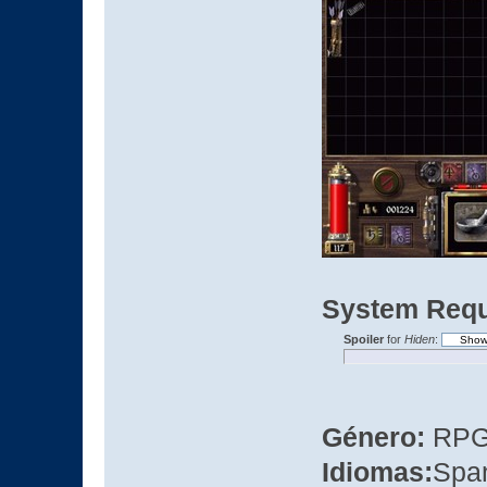
System Requ
Spoiler
for
Hiden
:
Género:
RP
Idiomas:
Spa