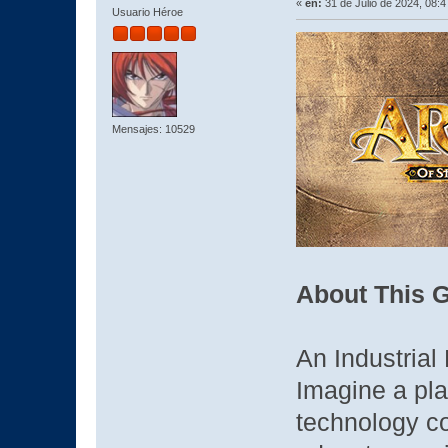
«
en:
31 de Julio de 2024, 08:
Usuario Héroe
Mensajes: 10529
About This 
An Industrial
Imagine a pl
technology co