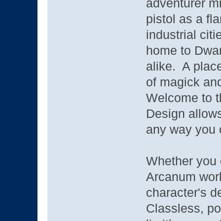
adventurer mig
pistol as a f
industrial cit
home to Dwar
alike. A plac
of magick an
Welcome to t
Design allows
any way you
Whether you 
Arcanum worl
character's 
Classless, po