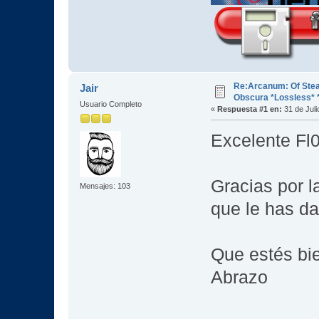
Re:Arcanum: Of Ste
Jair
Obscura *Lossless*
Usuario Completo
«
Respuesta #1 en:
31 de Juli
Excelente Fl
Gracias por l
Mensajes: 103
que le has da
Que estés bi
Abrazo