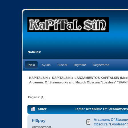
Noticias:
Inicio
Ayuda
Buscar
Ingresar
Registrarse
KAPITALSIN
»
KAPITALSIN
»
LANZAMIENTOS KAPITALSIN
(Mod
Arcanum: Of Steamworks and Magick Obscura *Lossless* *SPANI
Páginas: [
1
]
Autor
Tema: Arcanum: Of Steamworks 
Arcanum: Of Steamw
Fl0ppy
Obscura *Lossless*
Administrador