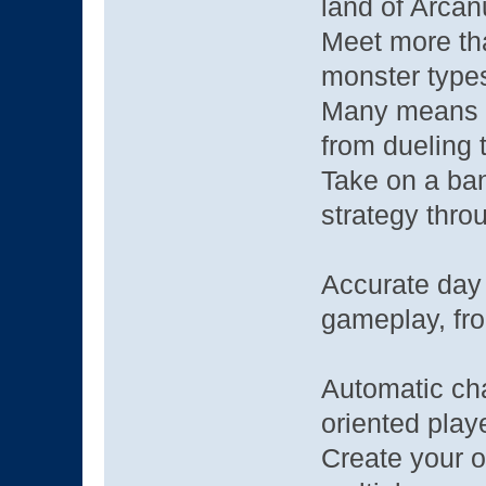
land of Arca
Meet more th
monster types
Many means ex
from dueling 
Take on a ban
strategy thro
Accurate day 
gameplay, fro
Automatic ch
oriented play
Create your o