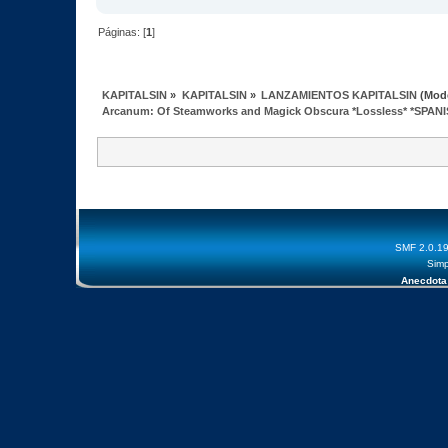
Páginas: [
1
]
KAPITALSIN
»
KAPITALSIN
»
LANZAMIENTOS KAPITALSIN
(Mod
Arcanum: Of Steamworks and Magick Obscura *Lossless* *SPANI
SMF 2.0.1
Simp
Anecdota