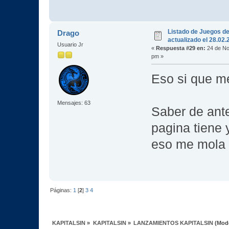
Listado de Juegos d
Drago
actualizado el 28.02
Usuario Jr
«
Respuesta #29 en:
24 de No
pm »
Eso si que m
Mensajes: 63
Saber de ante
pagina tiene
eso me mola
Páginas:
1
[
2
]
3
4
KAPITALSIN
»
KAPITALSIN
»
LANZAMIENTOS KAPITALSIN
(Mod