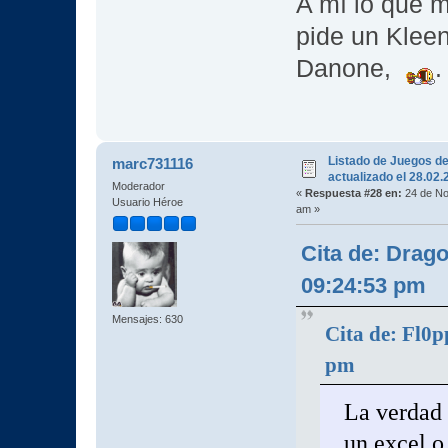
A mí lo que m
pide un Kleen
Danone,
.
Listado de Juegos d
marc731116
actualizado el 28.02
Moderador
«
Respuesta #28 en:
24 de No
Usuario Héroe
am »
Cita de: Drag
09:24:53 pm
Mensajes: 630
Cita de: Fl0p
pm
La verdad e
un excel o