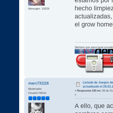
estamos por l
hecho limpie
Mensajes: 10529
actualizadas,
el grow home 
Siempre que pasa igual sucede
Listado de Juegos d
marc731116
actualizado el 28.02
Moderador
«
Respuesta #20 en:
06 de Oc
Usuario Héroe
»
A ello, que a