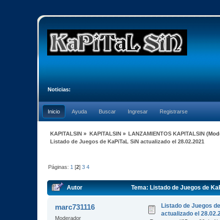
Noticias:
Inicio
Ayuda
Buscar
Ingresar
Registrarse
KAPITALSIN
»
KAPITALSIN
»
LANZAMIENTOS KAPITALSIN
(Mod
Listado de Juegos de KaPiTaL SiN actualizado el 28.02.2021
Páginas:
1
[
2
]
3
4
Autor
Tema: Listado de Juegos de KaP
Listado de Juegos d
marc731116
actualizado el 28.02
Moderador