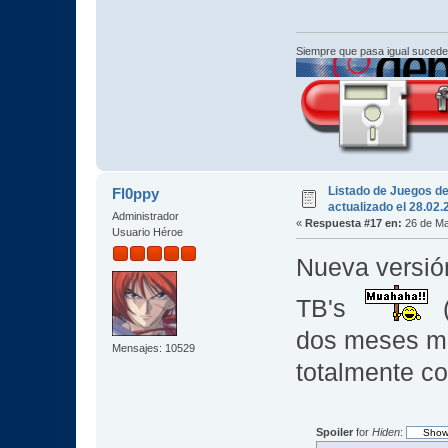
Siempre que pasa igual sucede
Listado de Juegos d
Fl0ppy
actualizado el 28.02
Administrador
«
Respuesta #17 en:
26 de Ma
Usuario Héroe
Nueva versión
TB's
(
dos meses m
Mensajes: 10529
totalmente c
Spoiler
for
Hiden
: