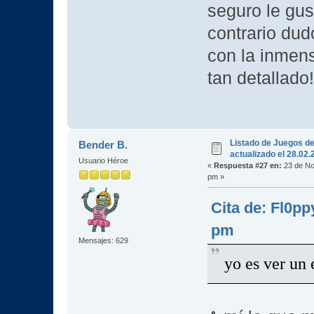
seguro le gus
contrario dud
con la inmens
tan detallado!
Listado de Juegos d
Bender B.
actualizado el 28.02
Usuario Héroe
«
Respuesta #27 en:
23 de No
pm »
Cita de: Fl0p
pm
Mensajes: 629
yo es ver un 