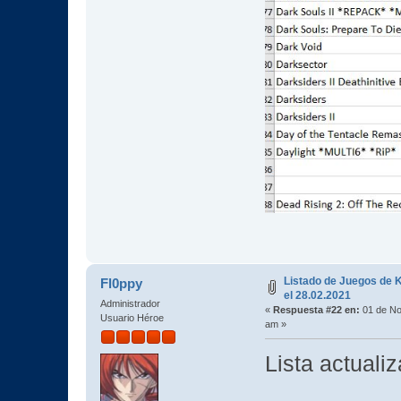
Listado de Juegos de K
Fl0ppy
el 28.02.2021
Administrador
«
Respuesta #22 en:
01 de No
Usuario Héroe
am »
Lista actuali