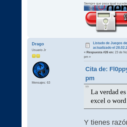
Siempre que pasa igual sucede
Listado de Juegos d
Drago
actualizado el 28.02
Usuario Jr
«
Respuesta #26 en:
23 de No
pm »
Cita de: Fl0p
pm
Mensajes: 63
La verdad es 
excel o word 
Y tienes razó