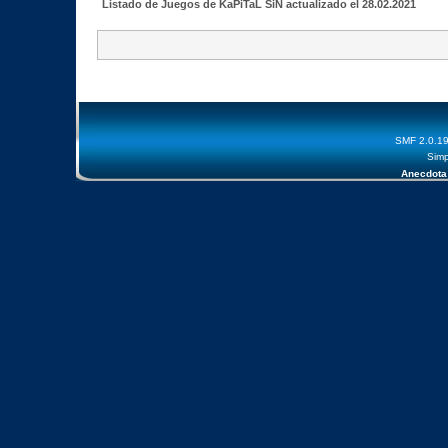
Listado de Juegos de KaPiTaL SiN actualizado el 28.02.2021
SMF 2.0.1
Simp
Anecdota