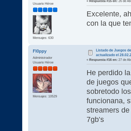
«
Respuesta #15 en:
26 de Abr
Usuario Héroe
Excelente, a
con la que t
Mensajes: 630
Listado de Juegos d
Fl0ppy
actualizado el 28.02
Administrador
«
Respuesta #16 en:
27 de Abr
Usuario Héroe
He perdido la
de juegos qu
sobretodo los
Mensajes: 10529
funcionana, s
streamers de
7gb's