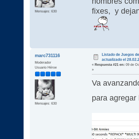
nombres compl
fixes, y deja
Mensajes: 630
Listado de Juegos d
marc731116
actualizado el 28.02
Moderador
«
Respuesta #21 en:
09 de Oc
Usuario Héroe
»
Va avanzando 
para agregar 
Mensajes: 630