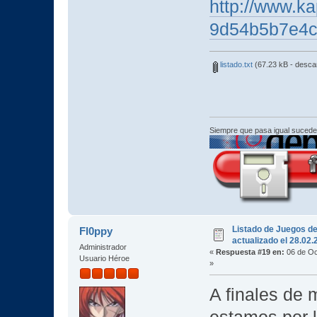
http://www.ka
9d54b5b7e4
listado.txt
(67.23 kB - desca
Siempre que pasa igual sucede
Listado de Juegos d
Fl0ppy
actualizado el 28.02
Administrador
«
Respuesta #19 en:
06 de Oc
Usuario Héroe
»
A finales de m