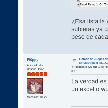
¿Esa lista la
subieras ya q
peso de cada
Listado de Juegos d
Fl0ppy
actualizado el 28.02
Administrador
«
Respuesta #25 en:
23 de No
Usuario Héroe
pm »
La verdad es 
un excel o wo
Mensajes: 10529