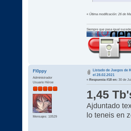
«
Última modificación: 26 de M
Siempre que pasa igual sucede
Listado de Juegos de K
Fl0ppy
el 28.02.2021
Administrador
«
Respuesta #18 en:
30 de Jul
Usuario Héroe
1,45 Tb'
Ajduntado te
lo teneis en 
Mensajes: 10529