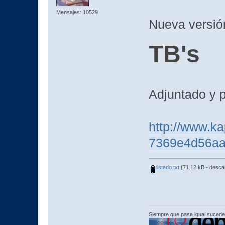
Mensajes: 10529
Nueva versión
TB's
Adjuntado y p
http://www.ka
7369e4d56a
listado.txt
(71.12 kB - desca
Siempre que pasa igual sucede