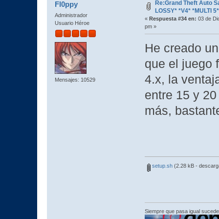
Re:Grand Theft Auto 
Fl0ppy
LOSSY* *V4* *MULTI 5*
Administrador
«
Respuesta #34 en:
03 de Di
Usuario Héroe
pm »
He creado un 
que el juego
4.x, la ventaj
Mensajes: 10529
entre 15 y 2
más, bastant
setup.sh
(2.28 kB - descarg
Siempre que pasa igual sucede