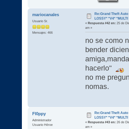
Re:Grand Theft Aut
mariocanales
LOSSY* *V4* *MULTI 
Usuario Sr.
«
Respuesta #42 en:
25 de Di
am »
Mensajes: 466
no se como no
bender dicien
amiga,manda
hacerlo"
no me pregun
nomas.
Re:Grand Theft Aut
Fl0ppy
LOSSY* *V4* *MULTI 
Administrador
«
Respuesta #43 en:
26 de Di
Usuario Héroe
am »