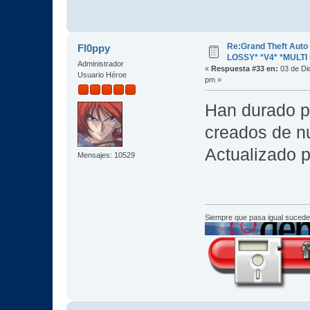
Re:Grand Theft Aut
Fl0ppy
LOSSY* *V4* *MULTI 
Administrador
«
Respuesta #33 en:
03 de Di
Usuario Héroe
pm »
Han durado po
creados de n
Actualizado p
Mensajes: 10529
Siempre que pasa igual sucede