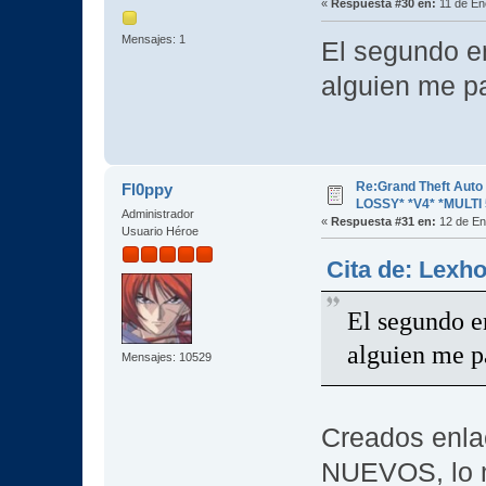
«
Respuesta #30 en:
11 de En
Mensajes: 1
El segundo e
alguien me pa
Re:Grand Theft Aut
Fl0ppy
LOSSY* *V4* *MULTI 
Administrador
«
Respuesta #31 en:
12 de En
Usuario Héroe
Cita de: Lexh
El segundo e
alguien me pa
Mensajes: 10529
Creados enl
NUEVOS, lo m