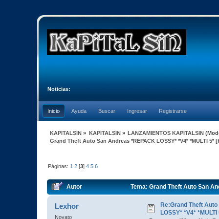
Noticias:
Inicio
Ayuda
Buscar
Ingresar
Registrarse
KAPITALSIN
»
KAPITALSIN
»
LANZAMIENTOS KAPITALSIN
(Mod
Grand Theft Auto San Andreas *REPACK LOSSY* *V4* *MULTI 5* [
Páginas:
1
2
[
3
]
4
5
6
Autor
Tema: Grand Theft Auto San An
veces)
Re:Grand Theft Aut
Lexhor
LOSSY* *V4* *MULTI 
Novato