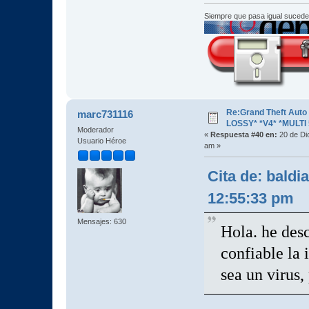
Siempre que pasa igual sucede
Re:Grand Theft Aut
marc731116
LOSSY* *V4* *MULTI 
Moderador
«
Respuesta #40 en:
20 de Di
Usuario Héroe
am »
Cita de: baldi
12:55:33 pm
Mensajes: 630
Hola. he des
confiable la 
sea un virus,