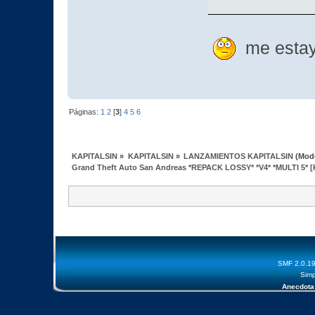
me estay 
Páginas:
1
2
[
3
]
4
5
6
KAPITALSIN
»
KAPITALSIN
»
LANZAMIENTOS KAPITALSIN
(Mod
Grand Theft Auto San Andreas *REPACK LOSSY* *V4* *MULTI 5* [
SMF 2.0.1
Simp
Anecdota