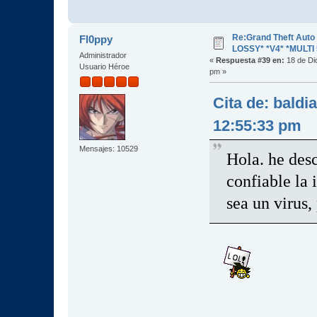
Re:Grand Theft Aut
Fl0ppy
LOSSY* *V4* *MULTI 
Administrador
«
Respuesta #39 en:
18 de Di
Usuario Héroe
pm »
Cita de: baldi
12:55:33 pm
Mensajes: 10529
Hola. he des
confiable la 
sea un virus,