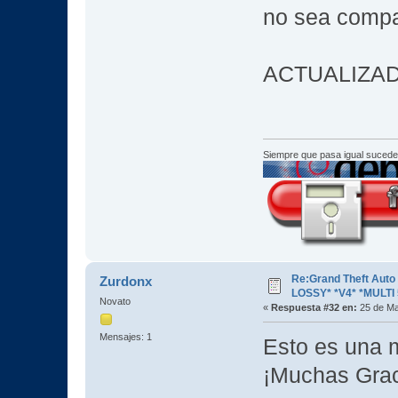
no sea compat
ACTUALIZA
Siempre que pasa igual sucede
Re:Grand Theft Aut
Zurdonx
LOSSY* *V4* *MULTI 
Novato
«
Respuesta #32 en:
25 de Ma
Mensajes: 1
Esto es una 
¡Muchas Gra