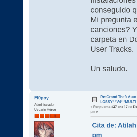
instalacione
conseguido q
Mi pregunta 
canciones? Ya
carpeta en D
User Tracks.
Un saludo.
Re:Grand Theft Aut
Fl0ppy
LOSSY* *V4* *MULTI 
Administrador
«
Respuesta #37 en:
17 de Di
Usuario Héroe
pm »
Cita de: Atila
pm