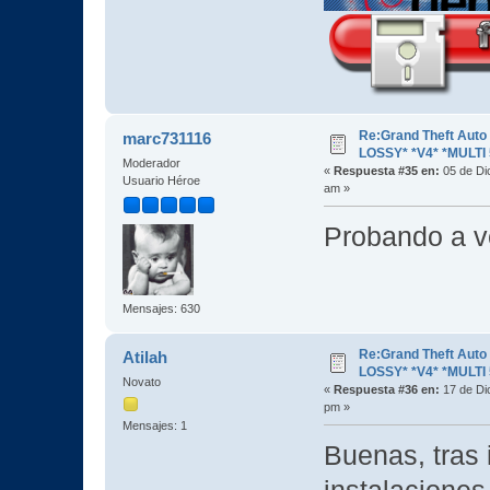
Re:Grand Theft Aut
marc731116
LOSSY* *V4* *MULTI 
Moderador
«
Respuesta #35 en:
05 de Di
Usuario Héroe
am »
Probando a v
Mensajes: 630
Re:Grand Theft Aut
Atilah
LOSSY* *V4* *MULTI 
Novato
«
Respuesta #36 en:
17 de Di
pm »
Mensajes: 1
Buenas, tras 