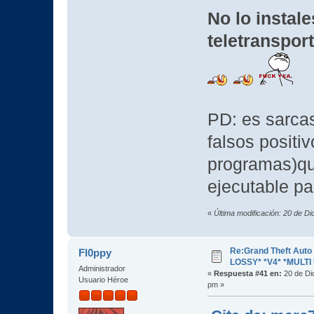
No lo instale
teletranspor
PD: es sarca
falsos positi
programas)que
ejecutable p
«
Última modificación: 20 de D
Re:Grand Theft Aut
Fl0ppy
LOSSY* *V4* *MULTI 
Administrador
«
Respuesta #41 en:
20 de Di
Usuario Héroe
pm »