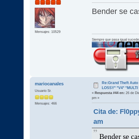
Bender se c
Mensajes: 10529
Siempre que pasa igual sucede
Re:Grand Theft Aut
mariocanales
LOSSY* *V4* *MULTI 
Usuario Sr.
«
Respuesta #44 en:
26 de Di
pm »
Mensajes: 466
Cita de: Fl0pp
am
Bender se 