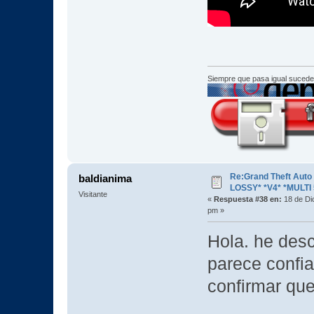
Siempre que pasa igual sucede
Re:Grand Theft Aut
baldianima
LOSSY* *V4* *MULTI 
Visitante
«
Respuesta #38 en:
18 de Di
pm »
Hola. he des
parece confia
confirmar que