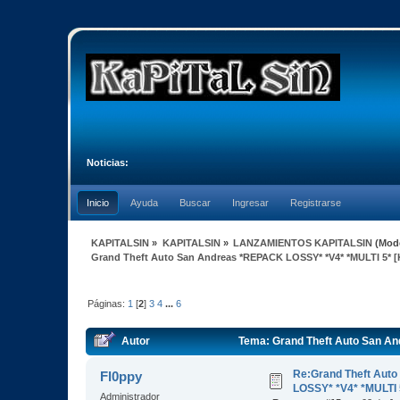
Noticias:
Inicio
Ayuda
Buscar
Ingresar
Registrarse
KAPITALSIN
»
KAPITALSIN
»
LANZAMIENTOS KAPITALSIN
(Mod
Grand Theft Auto San Andreas *REPACK LOSSY* *V4* *MULTI 5* [
Páginas:
1
[
2
]
3
4
...
6
Autor
Tema: Grand Theft Auto San An
veces)
Re:Grand Theft Aut
Fl0ppy
LOSSY* *V4* *MULTI 
Administrador