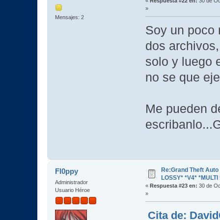
«
Respuesta #22 en:
30 de Oc
»
Mensajes: 2
Soy un poco n
dos archivos
solo y luego 
no se que eje
Me pueden dec
escribanlo...
Re:Grand Theft Aut
Fl0ppy
LOSSY* *V4* *MULTI 
Administrador
«
Respuesta #23 en:
30 de Oc
Usuario Héroe
»
Cita de: Davi