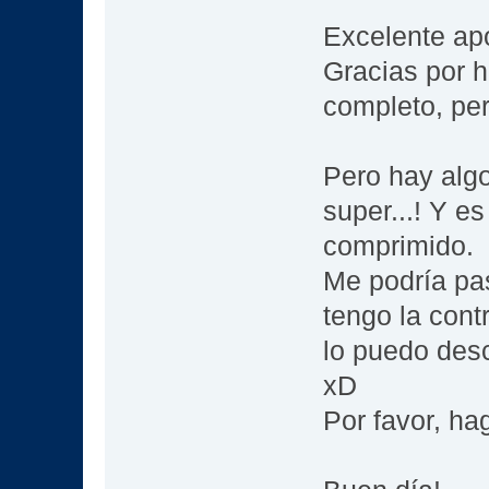
Excelente apo
Gracias por h
completo, per
Pero hay algo
super...! Y e
comprimido.
Me podría pas
tengo la cont
lo puedo desc
xD
Por favor, ha