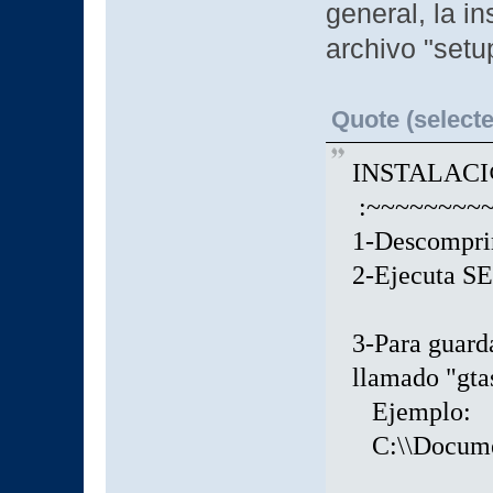
general, la i
archivo "setup
Quote (selecte
INST
:~~~
1-Descomprim
2-Ej
3-Para guarda
llamado "gt
Ej
C:\\Docu