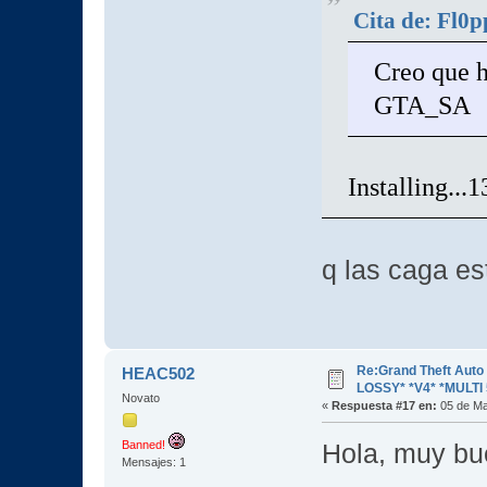
Cita de: Fl0p
Creo que 
GTA_SA
Installing...
q las caga es
Re:Grand Theft Aut
HEAC502
LOSSY* *V4* *MULTI 
Novato
«
Respuesta #17 en:
05 de Ma
Banned!
Hola, muy bu
Mensajes: 1