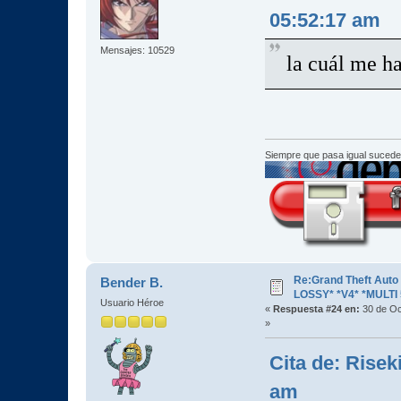
05:52:17 am
Mensajes: 10529
la cuál me ha
Siempre que pasa igual sucede
Re:Grand Theft Aut
Bender B.
LOSSY* *V4* *MULTI 
Usuario Héroe
«
Respuesta #24 en:
30 de Oc
»
Cita de: Risek
am