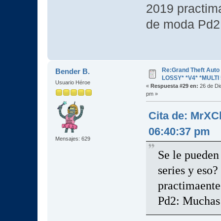
2019 practim
de moda Pd2:
Re:Grand Theft Aut
Bender B.
LOSSY* *V4* *MULTI 
Usuario Héroe
«
Respuesta #29 en:
26 de Di
pm »
Cita de: MrXC
06:40:37 pm
Mensajes: 629
Se le pueden
series y eso
practimaente
Pd2: Muchas 