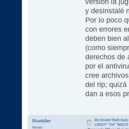
versión la jug
y desinstalé
Por lo poco q
con errores 
deben bien a
(como siempr
derechos de a
por el antivi
cree archivos
del rip; quiz
dan a esos p
Re:Grand Theft Aut
Risekiller
LOSSY* *V4* *MULTI 
Novato