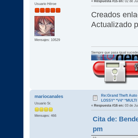
«
Respuesta #15 en:
02 de Ju
Usuario Héroe
Creados enla
Actualizado p
Mensajes: 10529
Siempre que pasa igual sucede
Re:Grand Theft Aut
mariocanales
LOSSY* *V4* *MULTI 
Usuario Sr.
«
Respuesta #16 en:
03 de Ju
Mensajes: 466
Cita de: Bende
pm