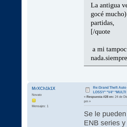
La antigua ve
gocé mucho) 
partidas,
[/quote
a mi tampoc
nada.siempr
Re:Grand Theft Aut
MrXCh1k1X
LOSSY* *V4* *MULTI 
Novato
«
Respuesta #28 en:
24 de Di
pm »
Mensajes: 1
Se le pueden
ENB series y