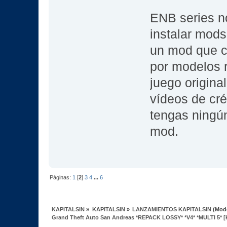
ENB series no
instalar mods
un mod que c
por modelos 
juego origina
vídeos de cré
tengas ningún
mod.
Páginas:
1
[
2
]
3
4
...
6
KAPITALSIN
»
KAPITALSIN
»
LANZAMIENTOS KAPITALSIN
(Mod
Grand Theft Auto San Andreas *REPACK LOSSY* *V4* *MULTI 5* [