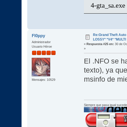
4-gta_sa.exe
Re:Grand Theft Aut
Fl0ppy
LOSSY* *V4* *MULTI 
Administrador
«
Respuesta #25 en:
30 de Oc
Usuario Héroe
»
El .NFO se ha
texto), ya que
msinfo de mi
Mensajes: 10529
Siempre que pasa igual sucede