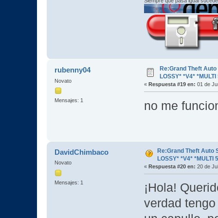
Siempre que pasa igual sucede
Re:Grand Theft Aut
rubenny04
LOSSY* *V4* *MULTI 
Novato
«
Respuesta #19 en:
01 de Jun
Mensajes: 1
no me funcion
Re:Grand Theft Auto
DavidChimbaco
LOSSY* *V4* *MULTI 5
Novato
«
Respuesta #20 en:
20 de Jul
Mensajes: 1
¡Hola! Querid
verdad tengo 