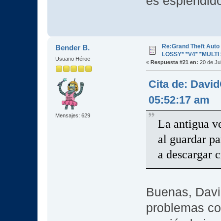
es espléndido
Re:Grand Theft Aut
Bender B.
LOSSY* *V4* *MULTI 
Usuario Héroe
«
Respuesta #21 en:
20 de Jul
Cita de: Davi
05:52:17 am
Mensajes: 629
La antigua ve
al guardar pa
a descargar 
Buenas, Davi
problemas co