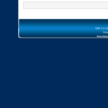
SMF 2.0.1
Simp
Anecdota