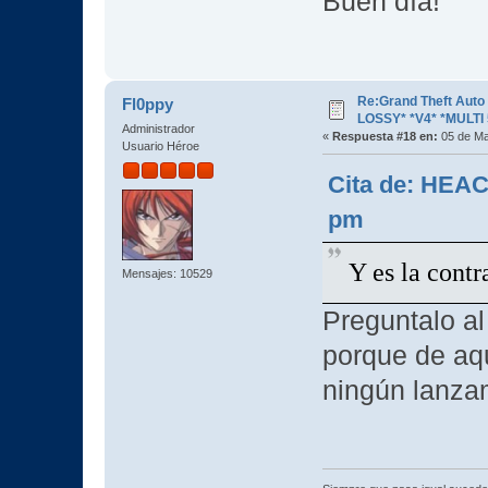
Buen día!
Re:Grand Theft Aut
Fl0ppy
LOSSY* *V4* *MULTI 
Administrador
«
Respuesta #18 en:
05 de Ma
Usuario Héroe
Cita de: HEAC
pm
Y es la cont
Mensajes: 10529
Preguntalo al
porque de aq
ningún lanza