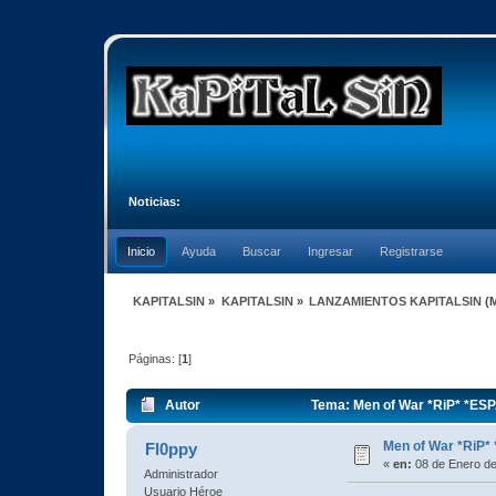
Noticias:
Inicio
Ayuda
Buscar
Ingresar
Registrarse
KAPITALSIN
»
KAPITALSIN
»
LANZAMIENTOS KAPITALSIN
(
Páginas: [
1
]
Autor
Tema: Men of War *RiP* *ESP
Men of War *RiP*
Fl0ppy
«
en:
08 de Enero de
Administrador
Usuario Héroe