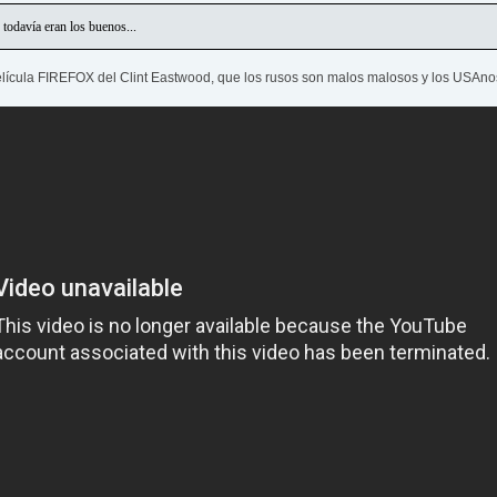
todavía eran los buenos...
elícula FIREFOX del Clint Eastwood, que los rusos son malos malosos y los USAno