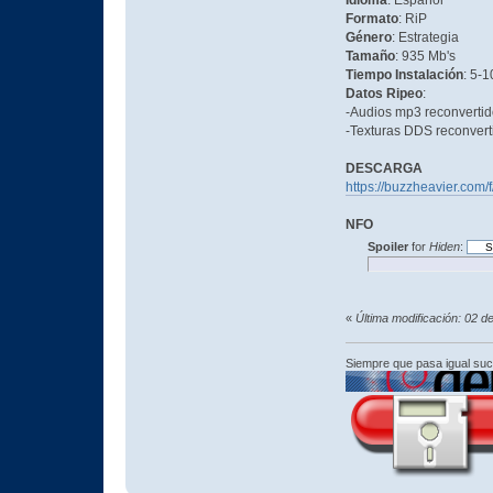
Idioma
: Español
Formato
: RiP
Género
: Estrategia
Tamaño
: 935 Mb's
Tiempo Instalación
: 5-
Datos Ripeo
:
-Audios mp3 reconverti
-Texturas DDS reconver
DESCARGA
https://buzzheavier.co
NFO
Spoiler
for
Hiden
:
«
Última modificación: 02 
Siempre que pasa igual su