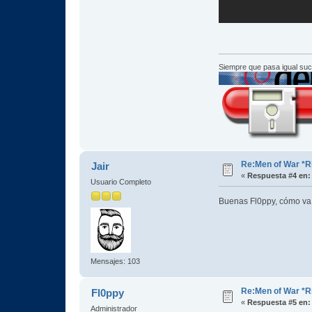
Siempre que pasa igual su
Re:Men of War *R
Jair
«
Respuesta #4 en:
Usuario Completo
Buenas Fl0ppy, cómo va t
Mensajes: 103
Re:Men of War *R
Fl0ppy
«
Respuesta #5 en:
Administrador