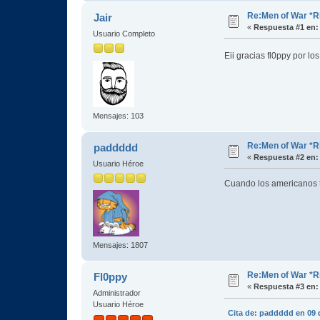
Re:Men of War *R
Jair
«
Respuesta #1 en:
Usuario Completo
Eii gracias fl0ppy por lo
Mensajes: 103
Re:Men of War *R
paddddd
«
Respuesta #2 en:
Usuario Héroe
Cuando los americanos t
Mensajes: 1807
Re:Men of War *R
Fl0ppy
«
Respuesta #3 en:
Administrador
Usuario Héroe
Cita de: paddddd en 09 