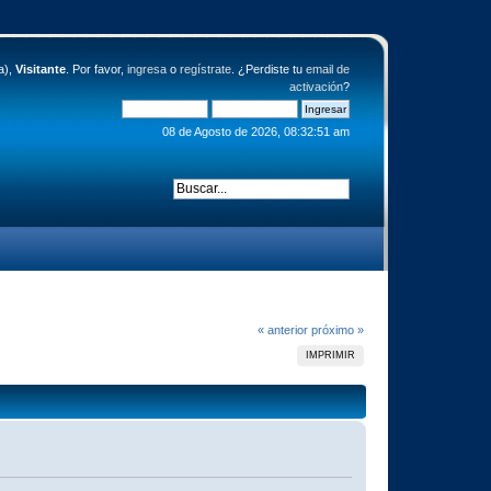
a),
Visitante
. Por favor,
ingresa
o
regístrate
. ¿Perdiste tu
email de
activación
?
08 de Agosto de 2026, 08:32:51 am
« anterior
próximo »
IMPRIMIR