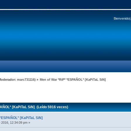
Bienvenido(
Moderador:
marc731116
) »
Men of War *RiP* *ESPAÑOL* [KaPiTaL SiN]
AÑOL* [KaPiTaL SiN] (Leído 5916 veces)
 *ESPAÑOL* [KaPiTaL SiN]
 2016, 12:34:09 pm »