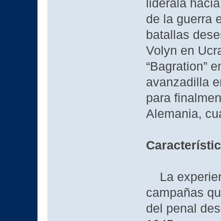
lidérala hacia
de la guerra 
batallas des
Volyn en Ucr
“Bagration” e
avanzadilla 
para finalmen
Alemania, cua
Característi
La experienci
campañas que
del penal des