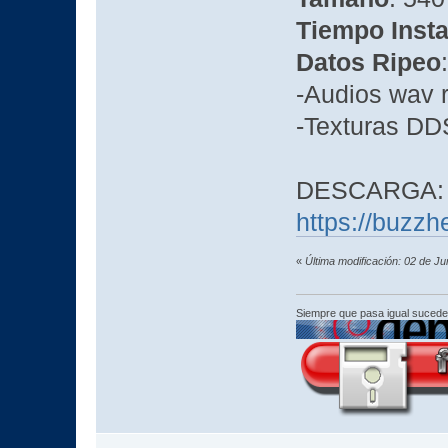
Tiempo Insta
Datos Ripeo
:
-Audios wav 
-Texturas DD
DESCARGA:
https://buzz
«
Última modificación: 02 de J
Siempre que pasa igual sucede