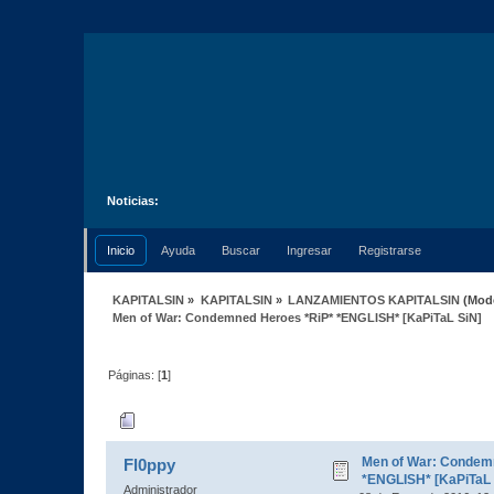
Noticias:
Inicio
Ayuda
Buscar
Ingresar
Registrarse
KAPITALSIN
»
KAPITALSIN
»
LANZAMIENTOS KAPITALSIN
(Mod
Men of War: Condemned Heroes *RiP* *ENGLISH* [KaPiTaL SiN]
Páginas: [
1
]
Autor
Tema: Men of War: Condemned He
Men of War: Condem
Fl0ppy
*ENGLISH* [KaPiTaL 
Administrador