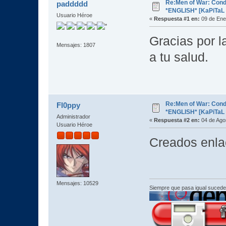
Re:Men of War: Con
paddddd
*ENGLISH* [KaPiTaL 
Usuario Héroe
«
Respuesta #1 en:
09 de Ene
Gracias por l
Mensajes: 1807
a tu salud.
Re:Men of War: Con
Fl0ppy
*ENGLISH* [KaPiTaL 
Administrador
«
Respuesta #2 en:
04 de Agos
Usuario Héroe
Creados enla
Mensajes: 10529
Siempre que pasa igual sucede