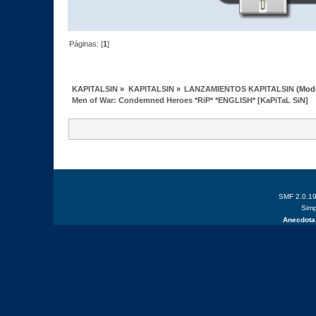
Páginas: [
1
]
KAPITALSIN
»
KAPITALSIN
»
LANZAMIENTOS KAPITALSIN
(Mod
Men of War: Condemned Heroes *RiP* *ENGLISH* [KaPiTaL SiN]
SMF 2.0.1
Simp
Anecdota