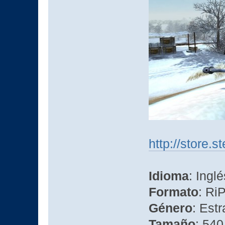
http://store
Idioma
: Inglé
Formato
: Ri
Género
: Estr
Tamaño
: 540