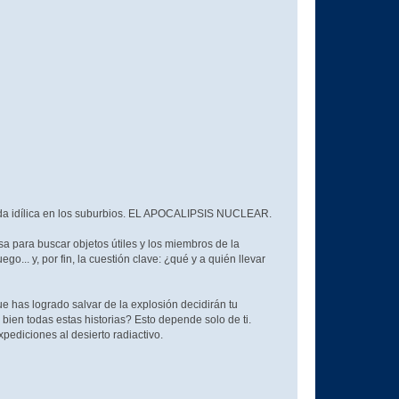
vida idílica en los suburbios. EL APOCALIPSIS NUCLEAR.
a para buscar objetos útiles y los miembros de la
o... y, por fin, la cuestión clave: ¿qué y a quién llevar
ue has logrado salvar de la explosión decidirán tu
bien todas estas historias? Esto depende solo de ti.
xpediciones al desierto radiactivo.