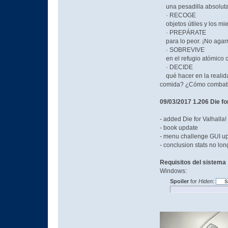
una pesadilla absoluta
· RECOGE
objetos útiles y los mi
· PREPÁRATE
para lo peor. ¡No agarre
· SOBREVIVE
en el refugio atómico c
· DECIDE
qué hacer en la realida
comida? ¿Cómo combati
09/03/2017 1.206 Die fo
- added Die for Valhalla
- book update
- menu challenge GUI u
- conclusion stats no l
Requisitos del sistema
Windows:
Spoiler
for
Hiden
: