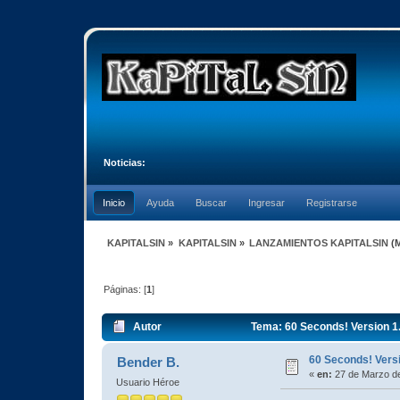
Noticias:
Inicio
Ayuda
Buscar
Ingresar
Registrarse
KAPITALSIN
»
KAPITALSIN
»
LANZAMIENTOS KAPITALSIN
(
Páginas: [
1
]
Autor
Tema: 60 Seconds! Version 1
60 Seconds! Vers
Bender B.
«
en:
27 de Marzo de
Usuario Héroe