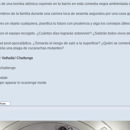
 de una bomba atómica cayendo en tu barrio en esta comedia negra ambientada e
embros de la familia durante una carrera loca de sesenta segundos por una casa g
s un objeto cualquiera, planifica tu futuro con prudencia y siga los consejos útil
on el equipo recogido. ¿Cuántos días lograrás sobrevivir? ¿Saldrán todos vivos d
d post-apocalíptica. ¿Tomarás el riesgo de salir a la superficie? ¿Quién se come
rás una plaga de cucarachas mutantes?
r Valhalla! Challenge
! challenge
pdate
onger appear in scavenge mode