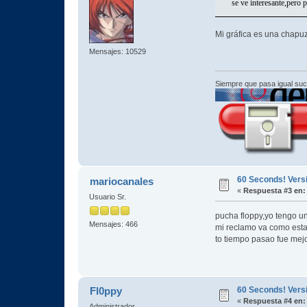
se ve interesante,pero 
Mi gráfica es una chapu
Mensajes: 10529
Siempre que pasa igual su
60 Seconds! Vers
mariocanales
«
Respuesta #3 en:
Usuario Sr.
pucha floppy,yo tengo u
Mensajes: 466
mi reclamo va como esta
to tiempo pasao fue mejo
60 Seconds! Vers
Fl0ppy
«
Respuesta #4 en:
Administrador