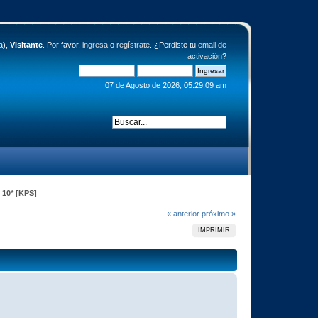
a),
Visitante
. Por favor,
ingresa
o
regístrate
. ¿Perdiste tu
email de
activación
?
07 de Agosto de 2026, 05:29:09 am
 10* [KPS]
« anterior
próximo »
IMPRIMIR