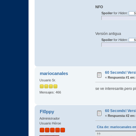
NFO
Spoiler
for
Hiden
:
Versión antigua
Spoiler
for
Hiden
:
60 Seconds! Vers
mariocanales
«
Respuesta #1 en:
Usuario Sr.
se ve interesante,pero p
Mensajes: 466
60 Seconds! Vers
Fl0ppy
«
Respuesta #2 en:
Administrador
Usuario Héroe
Cita de: mariocanales e