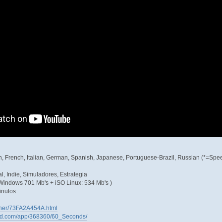
ish, French, Italian, German, Spanish, Japanese, Portuguese-Brazil, Russian (*=Spe
l, Indie, Simuladores, Estrategia
 Windows 701 Mb's + iSO Linux: 534 Mb's )
inutos
tainer/73FA2A454A.html
red.com/app/368360/60_Seconds/