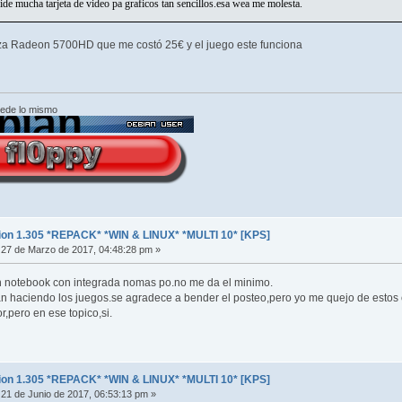
pide mucha tarjeta de video pa graficos tan sencillos.esa wea me molesta.
za Radeon 5700HD que me costó 25€ y el juego este funciona
cede lo mismo
ion 1.305 *REPACK* *WIN & LINUX* *MULTI 10* [KPS]
27 de Marzo de 2017, 04:48:28 pm »
n notebook con integrada nomas po.no me da el minimo.
n haciendo los juegos.se agradece a bender el posteo,pero yo me quejo de estos c
r,pero en ese topico,si.
ion 1.305 *REPACK* *WIN & LINUX* *MULTI 10* [KPS]
21 de Junio de 2017, 06:53:13 pm »