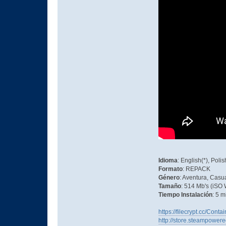
Idioma
: English(*), Pol
Formato
: REPACK
Género
: Aventura, Casua
Tamaño
: 514 Mb's (iSO
Tiempo Instalación
: 5 m
https://filecrypt.cc/Con
http://store.steampowe