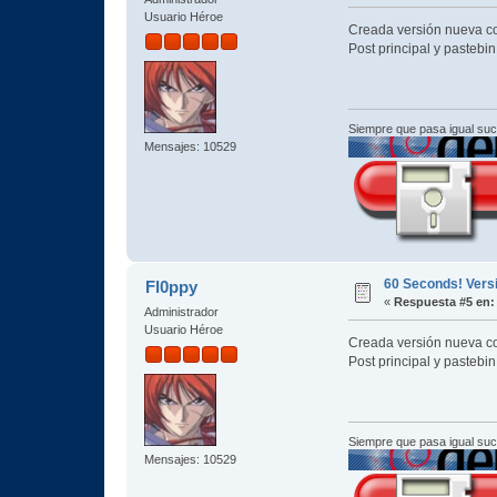
Usuario Héroe
Creada versión nueva co
Post principal y pastebi
Siempre que pasa igual su
Mensajes: 10529
60 Seconds! Vers
Fl0ppy
«
Respuesta #5 en:
Administrador
Usuario Héroe
Creada versión nueva co
Post principal y pastebi
Siempre que pasa igual su
Mensajes: 10529