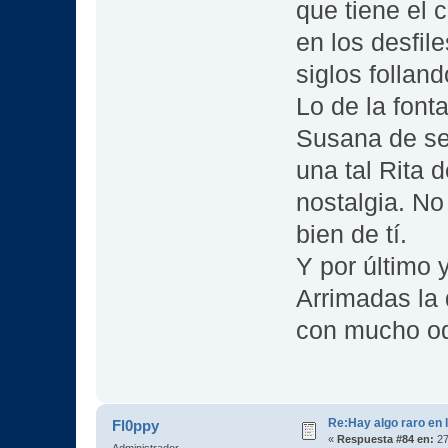
que tiene el 
en los desfil
siglos follan
Lo de la font
Susana de se
una tal Rita 
nostalgia. N
bien de tí.
Y por último 
Arrimadas la
con mucho od
Re:Hay algo raro en l
Fl0ppy
«
Respuesta #84 en:
27
Administrador