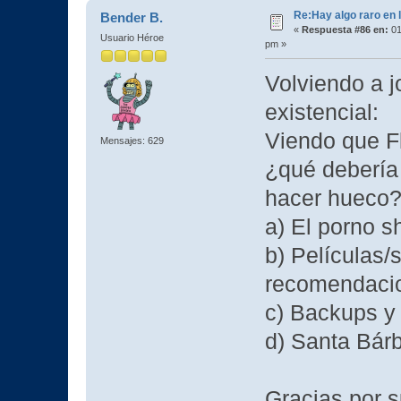
Re:Hay algo raro en l
Bender B.
«
Respuesta #86 en:
01
Usuario Héroe
pm »
Volviendo a j
existencial:
Viendo que F
Mensajes: 629
¿qué debería 
hacer hueco
a) El porno 
b) Películas/
recomendaci
c) Backups y
d) Santa Bár
Gracias por 