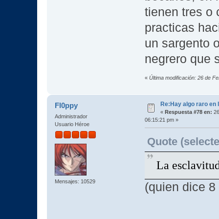
tienen tres o
practicas haci
un sargento 
negrero que s
«
Última modificación: 26 de F
Re:Hay algo raro en l
Fl0ppy
«
Respuesta #78 en:
26
Administrador
06:15:21 pm »
Usuario Héroe
Quote (selecte
La esclavitud
Mensajes: 10529
(quien dice 8