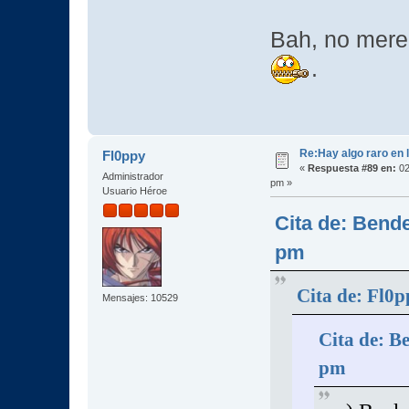
Bah, no mere
.
Re:Hay algo raro en l
Fl0ppy
«
Respuesta #89 en:
02
Administrador
pm »
Usuario Héroe
Cita de: Bende
pm
Cita de: Fl0
Mensajes: 10529
Cita de: B
pm