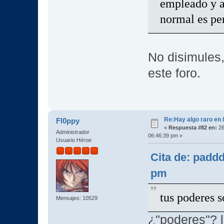
empleado y al
normal es pe
No disimules
este foro.
Re:Hay algo raro en l
Fl0ppy
«
Respuesta #82 en:
26
Administrador
06:46:39 pm »
Usuario Héroe
Cita de: padd
pm
tus poderes s
Mensajes: 10529
¿"poderes"? l