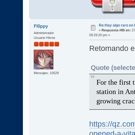
Re:Hay algo raro en l
Fl0ppy
«
Respuesta #85 en:
27
Administrador
09:29:20 pm »
Usuario Héroe
Retomando el 
Quote (selecte
Mensajes: 10529
For the first 
station in An
growing crack
https://qz.com
opened-a-vital