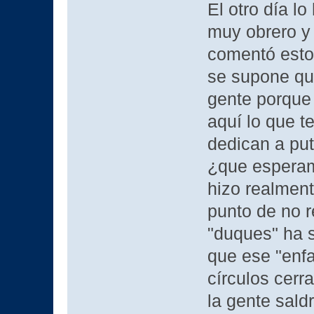
El otro día l
muy obrero y
comentó esto
se supone que
gente porque 
aquí lo que t
dedican a put
¿que esperamo
hizo realmen
punto de no r
"duques" ha s
que ese "enfa
círculos cerr
la gente sald