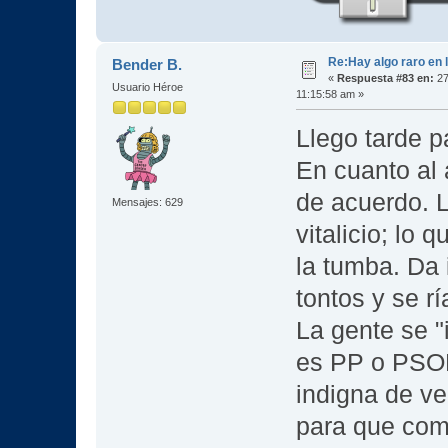
Re:Hay algo raro en l
Bender B.
«
Respuesta #83 en:
27
Usuario Héroe
11:15:58 am »
Llego tarde pa
En cuanto al 
de acuerdo. 
Mensajes: 629
vitalicio; lo 
la tumba. Da 
tontos y se r
La gente se "
es PP o PSOE
indigna de ve
para que com