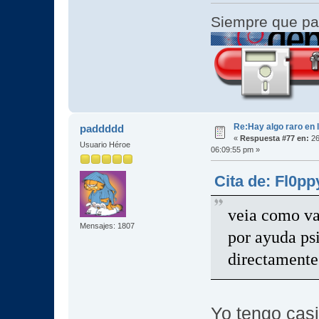
Siempre que pa
Re:Hay algo raro en l
paddddd
«
Respuesta #77 en:
26
Usuario Héroe
06:09:55 pm »
Cita de: Fl0pp
veia como va
Mensajes: 1807
por ayuda ps
directamente
Yo tengo cas