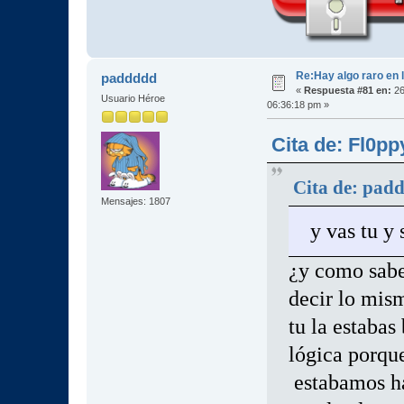
Re:Hay algo raro en l
paddddd
«
Respuesta #81 en:
26
Usuario Héroe
06:36:18 pm »
Cita de: Fl0pp
Cita de: pad
Mensajes: 1807
y vas tu y
¿y como sabe
decir lo mis
tu la estaba
lógica porqu
estabamos h