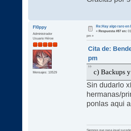
Re:Hay algo raro en l
Fl0ppy
«
Respuesta #87 en:
01
Administrador
pm »
Usuario Héroe
Cita de: Bende
pm
c) Backups y
Mensajes: 10529
Sin dudarlo x
hermanas/pri
ponlas aqui a
Siempre que pasa igual sucede