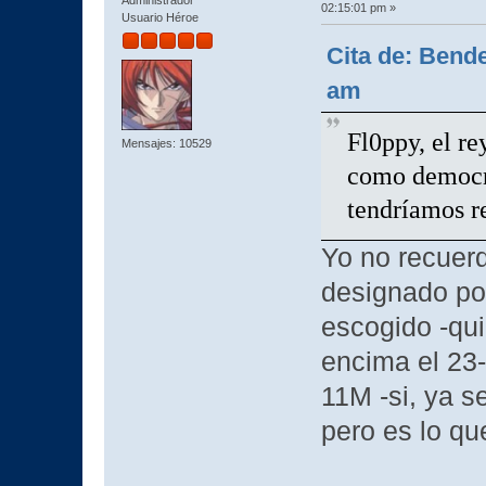
02:15:01 pm »
Usuario Héroe
Cita de: Bende
am
Fl0ppy, el re
Mensajes: 10529
como democrá
tendríamos re
Yo no recuerd
designado por
escogido -qui
encima el 23-
11M -si, ya s
pero es lo qu