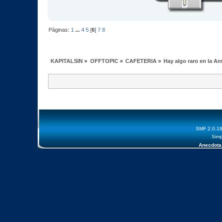
Páginas:
1
...
4
5
[
6
]
7
8
KAPITALSIN
»
OFFTOPIC
»
CAFETERIA
»
Hay algo raro en la An
SMF 2.0.1
Simp
Anecdota