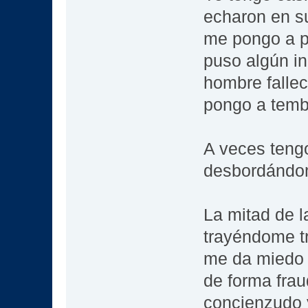
echaron en s
me pongo a p
puso algún in
hombre fallec
pongo a temb
A veces tengo
desbordándom
La mitad de 
trayéndome tr
me da miedo 
de forma fra
concienzudo y