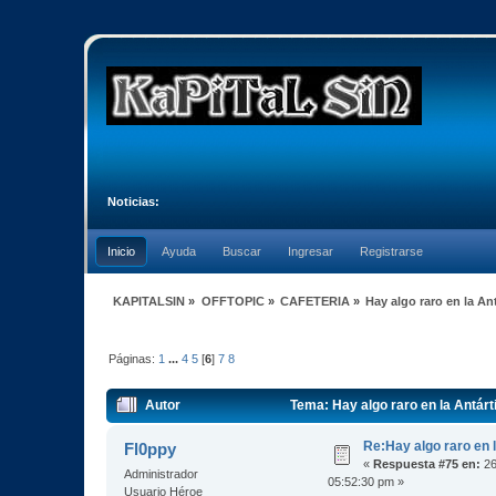
Noticias:
Inicio
Ayuda
Buscar
Ingresar
Registrarse
KAPITALSIN
»
OFFTOPIC
»
CAFETERIA
»
Hay algo raro en la An
Páginas:
1
...
4
5
[
6
]
7
8
Autor
Tema: Hay algo raro en la Antár
Re:Hay algo raro en l
Fl0ppy
«
Respuesta #75 en:
26
Administrador
05:52:30 pm »
Usuario Héroe