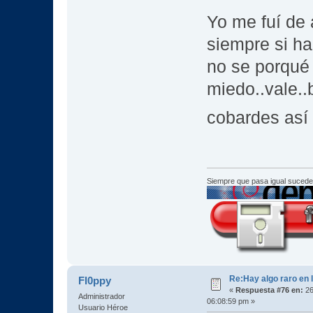
Yo me fuí de 
siempre si ha
no se porqué 
miedo..vale..
cobardes así
Siempre que pasa igual sucede
Re:Hay algo raro en l
Fl0ppy
«
Respuesta #76 en:
26
Administrador
06:08:59 pm »
Usuario Héroe