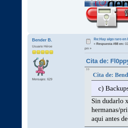
Re:Hay algo raro en l
Bender B.
«
Respuesta #88 en:
02
Usuario Héroe
pm »
Cita de: Fl0p
Cita de: Bend
Mensajes: 629
c) Backup
Sin dudarlo x
hermanas/pri
aqui antes de