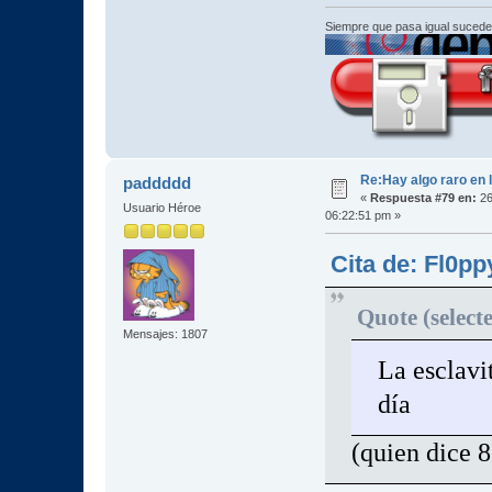
Siempre que pasa igual sucede
Re:Hay algo raro en l
paddddd
«
Respuesta #79 en:
26
Usuario Héroe
06:22:51 pm »
Cita de: Fl0pp
Quote (select
Mensajes: 1807
La esclavit
día
(quien dice 8