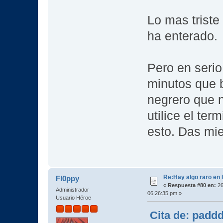
Lo mas triste
ha enterado.
Pero en seri
minutos que 
negrero que n
utilice el ter
esto. Das m
Re:Hay algo raro en l
Fl0ppy
«
Respuesta #80 en:
26
Administrador
06:26:35 pm »
Usuario Héroe
Cita de: padd