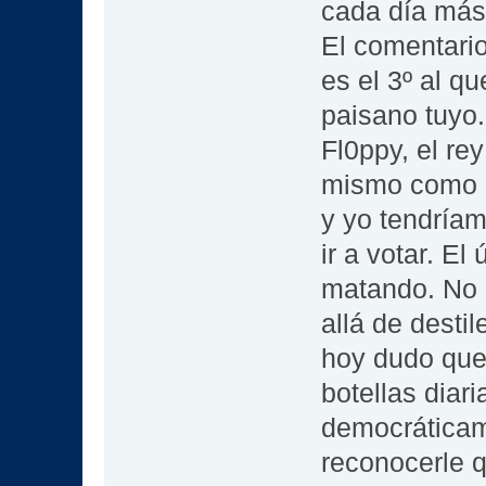
cada día más 
El comentario
es el 3º al q
paisano tuyo.
Fl0ppy, el rey
mismo como d
y yo tendríam
ir a votar. El
matando. No 
allá de desti
hoy dudo que
botellas diar
democráticam
reconocerle q