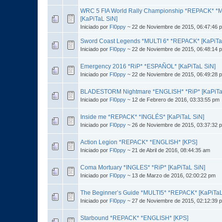
WRC 5 FIA World Rally Championship *REPACK* *MU
[KaPiTaL SiN]
Iniciado por
Fl0ppy
~ 22 de Noviembre de 2015, 06:47:46 
Sword Coast Legends *MULTI 6* *REPACK* [KaPiTa
Iniciado por
Fl0ppy
~ 22 de Noviembre de 2015, 06:48:14 
Emergency 2016 *RiP* *ESPAÑOL* [KaPiTaL SiN]
Iniciado por
Fl0ppy
~ 22 de Noviembre de 2015, 06:49:28 
BLADESTORM Nightmare *ENGLISH* *RiP* [KaPiTa
Iniciado por
Fl0ppy
~ 12 de Febrero de 2016, 03:33:55 pm
Inside me *REPACK* *INGLÉS* [KaPiTaL SiN]
Iniciado por
Fl0ppy
~ 26 de Noviembre de 2015, 03:37:32 
Action Legion *REPACK* *ENGLISH* [KPS]
Iniciado por
Fl0ppy
~ 21 de Abril de 2016, 08:44:35 am
Coma Mortuary *INGLES* *RiP* [KaPiTaL SiN]
Iniciado por
Fl0ppy
~ 13 de Marzo de 2016, 02:00:22 pm
The Beginner’s Guide *MULTI5* *REPACK* [KaPiTaL
Iniciado por
Fl0ppy
~ 27 de Noviembre de 2015, 02:12:39 
Starbound *REPACK* *ENGLISH* [KPS]