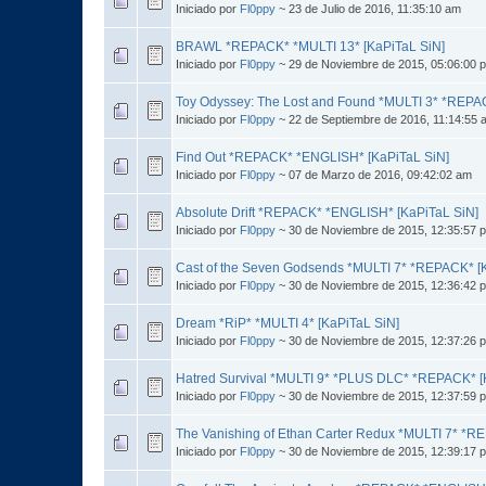
Iniciado por
Fl0ppy
~ 23 de Julio de 2016, 11:35:10 am
BRAWL *REPACK* *MULTI 13* [KaPiTaL SiN]
Iniciado por
Fl0ppy
~ 29 de Noviembre de 2015, 05:06:00 
Toy Odyssey: The Lost and Found *MULTI 3* *REPA
Iniciado por
Fl0ppy
~ 22 de Septiembre de 2016, 11:14:55 
Find Out *REPACK* *ENGLISH* [KaPiTaL SiN]
Iniciado por
Fl0ppy
~ 07 de Marzo de 2016, 09:42:02 am
Absolute Drift *REPACK* *ENGLISH* [KaPiTaL SiN]
Iniciado por
Fl0ppy
~ 30 de Noviembre de 2015, 12:35:57 
Cast of the Seven Godsends *MULTI 7* *REPACK* [
Iniciado por
Fl0ppy
~ 30 de Noviembre de 2015, 12:36:42 
Dream *RiP* *MULTI 4* [KaPiTaL SiN]
Iniciado por
Fl0ppy
~ 30 de Noviembre de 2015, 12:37:26 
Hatred Survival *MULTI 9* *PLUS DLC* *REPACK* [
Iniciado por
Fl0ppy
~ 30 de Noviembre de 2015, 12:37:59 
The Vanishing of Ethan Carter Redux *MULTI 7* *R
Iniciado por
Fl0ppy
~ 30 de Noviembre de 2015, 12:39:17 