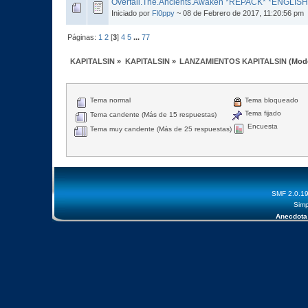
Overfall.The.Ancients.Awaken *REPACK* *ENGLISH
Iniciado por
Fl0ppy
~ 08 de Febrero de 2017, 11:20:56 pm
Páginas:
1
2
[
3
]
4
5
...
77
KAPITALSIN
»
KAPITALSIN
»
LANZAMIENTOS KAPITALSIN
(Mod
Tema normal
Tema bloqueado
Tema fijado
Tema candente (Más de 15 respuestas)
Encuesta
Tema muy candente (Más de 25 respuestas)
SMF 2.0.1
Simp
Anecdota