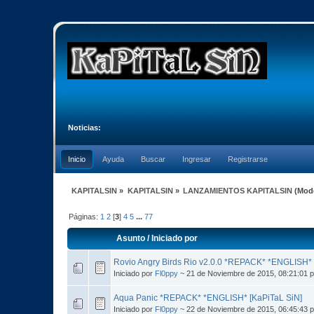
Noticias:
Inicio
Ayuda
Buscar
Ingresar
Registrarse
KAPITALSIN
»
KAPITALSIN
»
LANZAMIENTOS KAPITALSIN
(Mod
Páginas:
1
2
[
3
]
4
5
...
77
Asunto
/
Iniciado por
Rovio Angry Birds Rio v2.0.0 *REPACK* *ENGLISH* 
Iniciado por
Fl0ppy
~ 21 de Noviembre de 2015, 08:21:01 
Aqua Panic *REPACK* *ENGLISH* [KaPiTaL SiN]
Iniciado por
Fl0ppy
~ 22 de Noviembre de 2015, 06:45:43 