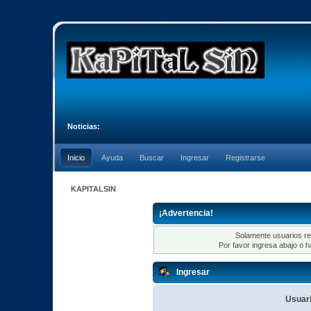
Noticias:
Inicio
Ayuda
Buscar
Ingresar
Registrarse
KAPITALSIN
¡Advertencia!
Solamente usuarios re
Por favor ingresa abajo o h
Ingresar
Usuari