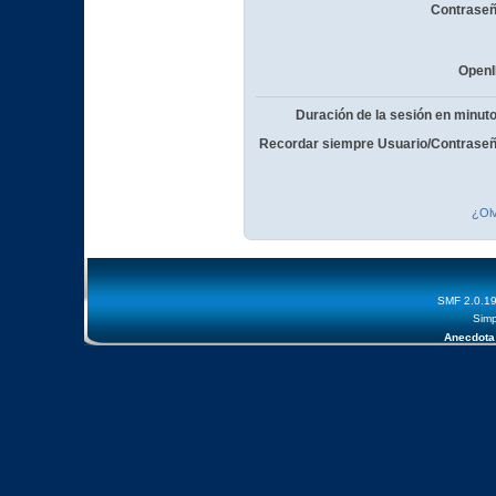
Contraseñ
OpenI
Duración de la sesión en minut
Recordar siempre Usuario/Contraseñ
¿Olv
SMF 2.0.1
Simp
Anecdota