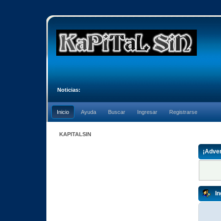
Noticias:
Inicio
Ayuda
Buscar
Ingresar
Registrarse
KAPITALSIN
¡Adver
In