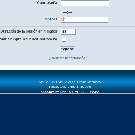
Contraseña:
—o—
OpenID:
Duración de la sesión en minutos:
dar siempre Usuario/Contraseña:
¿Olvidaste tu contraseña?
SMF 2.0.19
|
SMF © 2017
,
Simple Machines
Simple Audio Video Embedder
Anecdota
by,
Crip
XHTML
RSS
WAP2