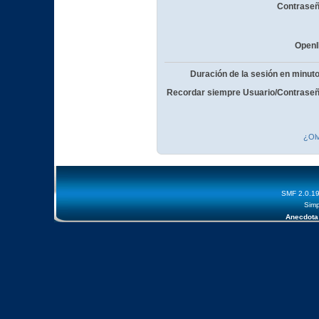
Contraseñ
OpenI
Duración de la sesión en minut
Recordar siempre Usuario/Contraseñ
¿Olv
SMF 2.0.1
Simp
Anecdota