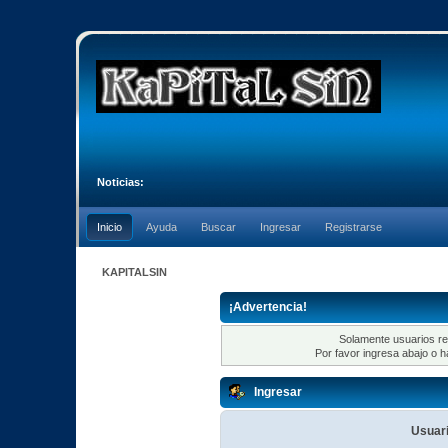
Noticias:
Inicio
Ayuda
Buscar
Ingresar
Registrarse
KAPITALSIN
¡Advertencia!
Solamente usuarios re
Por favor ingresa abajo o h
Ingresar
Usuari