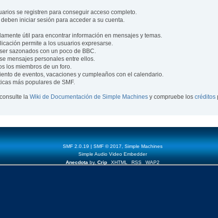
uarios se registren para conseguir acceso completo.
 deben iniciar sesión para acceder a su cuenta.
mente útil para encontrar información en mensajes y temas.
blicación permite a los usuarios expresarse.
ser sazonados con un poco de BBC.
se mensajes personales entre ellos.
os los miembros de un foro.
ento de eventos, vacaciones y cumpleaños con el calendario.
ísticas más populares de SMF.
consulte la
Wiki de Documentación de Simple Machines
y compruebe los
créditos
SMF 2.0.19
|
SMF © 2017
,
Simple Machines
Simple Audio Video Embedder
Anecdota
by,
Crip
XHTML
RSS
WAP2