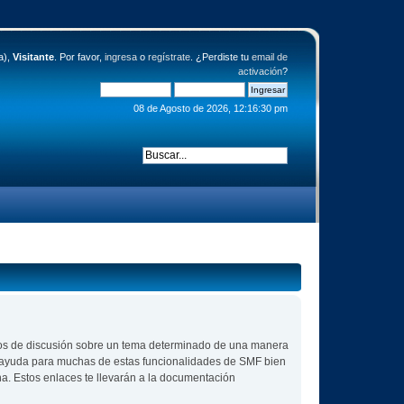
a),
Visitante
. Por favor,
ingresa
o
regístrate
. ¿Perdiste tu
email de
activación
?
08 de Agosto de 2026, 12:16:30 pm
 hilos de discusión sobre un tema determinado de una manera
r ayuda para muchas de estas funcionalidades de SMF bien
na. Estos enlaces te llevarán a la documentación