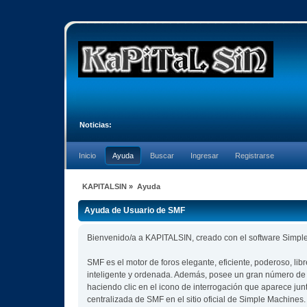
Noticias:
Inicio
Ayuda
Buscar
Ingresar
Registrarse
KAPITALSIN
»
Ayuda
Ayuda de Usuario de SMF
Bienvenido/a a KAPITALSIN, creado con el software Simp
SMF es el motor de foros elegante, eficiente, poderoso, lib
inteligente y ordenada. Además, posee un gran número de 
haciendo clic en el icono de interrogación que aparece jun
centralizada de SMF en el sitio oficial de Simple Machines.